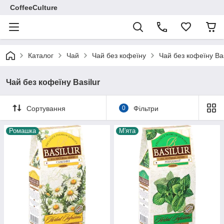
CoffeeCulture
Каталог
Чай
Чай без кофеїну
Чай без кофеїну Bas
Чай без кофеїну Basilur
Сортування
0
Фільтри
Ромашка
М'ята