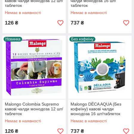
кавові чалди монодоза 12 шт/
чалди монодоза 16 шт/
таблеток
таблеток
Немає в наявності
Немає в наявності
126
737
₴
₴
Новинка
Без кофеїну
Malongo Colombia Supremo
Malongo DÉCA AQUA (Без
кавові чалди монодоза 12 шт/
кофеїну) кавові чалди
таблеток
монодоза 16 шт/таблеток
Немає в наявності
Немає в наявності
126
737
₴
₴