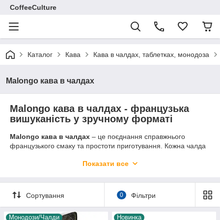
CoffeeCulture
Каталог
Кава
Кава в чалдах, таблетках, монодоза
Malongo кава в чалдах
Malongo кава в чалдах - французька
вишуканість у зручному форматі
Malongo кава в чалдах
– це поєднання справжнього
французького смаку та простоти приготування. Кожна чалда
містить ідеально змелену каву Malongo, запаковану в
Показати все
екологічний паперовий фільтр, що дозволяє приготувати
напій із насиченим ароматом і гармонійним смаком за лічені
хвилини.
Сортування
0
Фільтри
Malongo – відомий французький бренд із багаторічною
історією, який спеціалізується на виробництві кави преміум
класу. Його чалды створені для тих, хто цінує стабільний
Монодози/Чалди
Новинка