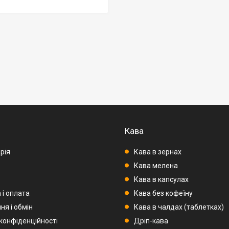
Кава
рія
Кава в зернах
Кава мелена
Кава в капсулах
 і оплата
Кава без кофеїну
ня і обмін
Кава в чалдах (таблетках)
 конфіденційності
Дріп-кава