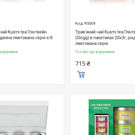
R5004
чай Kusmi tea Глінтвейн
Трав'яний чай Kusmi tea Глін
іздвяна лімітована серія з/б
(Glögg) в пакетиках 20х3г, рі
лімітована серія
відправки
Готово до відправки
715 ₴