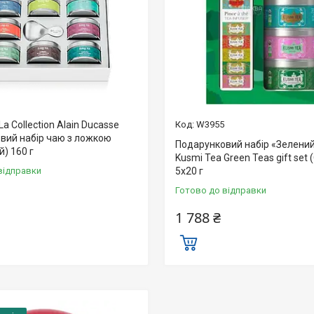
La Collection Alain Ducasse
W3955
вий набір чаю з ложкою
Подарунковий набір «Зелений
й) 160 г
Kusmi Tea Green Teas gift set 
відправки
5х20 г
Готово до відправки
1 788 ₴