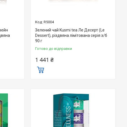
R5004
твейн
Зелений чай Kusmi tea Ле Десерт (Le
здвяна
Dessert), різдвяна лімітована серія з/б
90 г
Готово до відправки
1 441 ₴