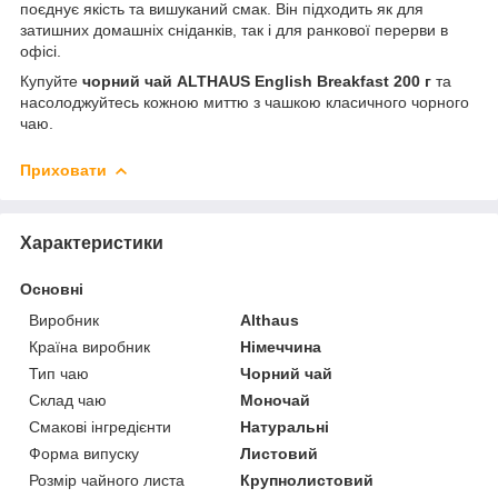
поєднує якість та вишуканий смак. Він підходить як для
затишних домашніх сніданків, так і для ранкової перерви в
офісі.
Купуйте
чорний чай ALTHAUS English Breakfast 200 г
та
насолоджуйтесь кожною миттю з чашкою класичного чорного
чаю.
Приховати
Характеристики
Основні
Виробник
Althaus
Країна виробник
Німеччина
Тип чаю
Чорний чай
Склад чаю
Моночай
Смакові інгредієнти
Натуральні
Форма випуску
Листовий
Розмір чайного листа
Крупнолистовий