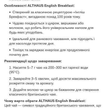
Особливості ALTHAUS English Breakfast:
Створений за класичною рецептурою «Інгліш
Брекфаст», вигаданою понад 100 років тому.
Чудово поєднується з цукром, вершками або
молоком, що робить його універсальним напоєм для
будь-яких уподобань.
Ідеальний для ранкового чаювання, але підходить і
для насолоди протягом дня.
Тонізує та заряджає енергією для продуктивного
початку дня.
Рекомендації щодо заварювання:
Насипте 5–7 г чаю на 200–300 мл гарячої води
(95°C).
Заварюйте 3–5 хвилин, щоб досягти максимального
розкриття смаку та аромату.
Додайте молоко чи цукор за бажанням для створення
класичного британського чаю.
Чому варто обрати ALTHAUS English Breakfast:
Цей чай — символ традиційного британського чаювання, що