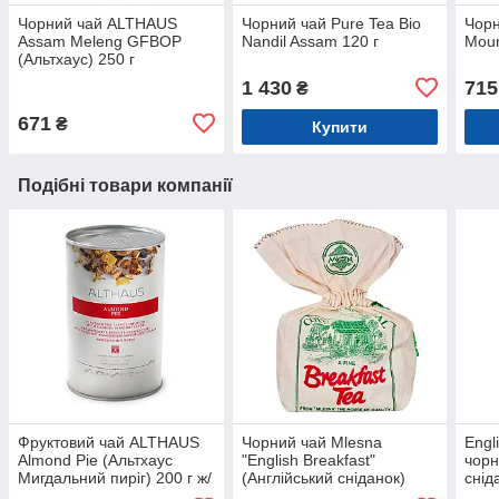
Чорний чай ALTHAUS
Чорний чай Pure Tea Bio
Чор
Assam Meleng GFBOP
Nandil Assam 120 г
Moun
(Альтхаус) 250 г
1 430
715
₴
671
₴
Купити
Подібні товари компанії
Фруктовий чай ALTHAUS
Чорний чай Mlesna
Engl
Almond Pie (Альтхаус
"English Breakfast"
чорн
Мигдальний пиріг) 200 г ж/
(Англійський сніданок)
снід
б
мішечок 500 г
скри