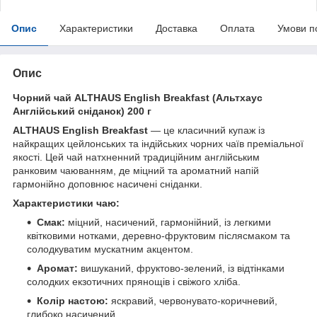
Опис
Характеристики
Доставка
Оплата
Умови п
Опис
Чорний чай ALTHAUS English Breakfast (Альтхаус
Англійський сніданок) 200 г
ALTHAUS English Breakfast
— це класичний купаж із
найкращих цейлонських та індійських чорних чаїв преміальної
якості. Цей чай натхненний традиційним англійським
ранковим чаюванням, де міцний та ароматний напій
гармонійно доповнює насичені сніданки.
Характеристики чаю:
Смак:
міцний, насичений, гармонійний, із легкими
квітковими нотками, деревно-фруктовим післясмаком та
солодкуватим мускатним акцентом.
Аромат:
вишуканий, фруктово-зелений, із відтінками
солодких екзотичних прянощів і свіжого хліба.
Колір настою:
яскравий, червонувато-коричневий,
глибоко насичений.