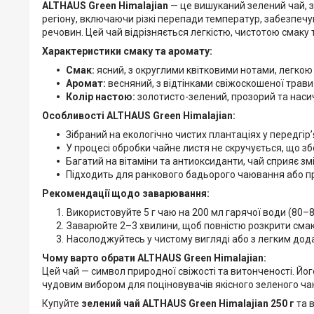
ALTHAUS Green Himalajian
— це вишуканий зелений чай, зі
регіону, включаючи різкі перепади температур, забезпеч
речовин. Цей чай відрізняється легкістю, чистотою смаку
Характеристики смаку та аромату:
Смак:
ясний, з округлими квітковими нотами, легкою
Аромат:
весняний, з відтінками свіжоскошеної трави т
Колір настою:
золотисто-зелений, прозорий та наси
Особливості ALTHAUS Green Himalajian:
Зібраний на екологічно чистих плантаціях у передгір’
У процесі обробки чайне листя не скручується, що зб
Багатий на вітаміни та антиоксиданти, чай сприяє з
Підходить для ранкового бадьорого чаювання або пр
Рекомендації щодо заварювання:
Використовуйте 5 г чаю на 200 мл гарячої води (80–8
Заварюйте 2–3 хвилини, щоб повністю розкрити смак 
Насолоджуйтесь у чистому вигляді або з легким дод
Чому варто обрати ALTHAUS Green Himalajian:
Цей чай — символ природної свіжості та витонченості. Йо
чудовим вибором для поціновувачів якісного зеленого ча
Купуйте
зелений чай ALTHAUS Green Himalajian 250 г
та в