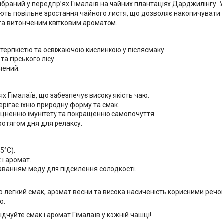
браний у передгір’ях Гімалаїв на чайних плантаціях Дарджилінгу. У
ують повільне зростання чайного листя, що дозволяє накопичуват
 та витонченим квітковим ароматом.
 терпкістю та освіжаючою кислинкою у післясмаку.
а гірського лісу.
чений.
ях Гімалаїв, що забезпечує високу якість чаю.
ерігає їхню природну форму та смак.
міцненню імунітету та покращенню самопочуття.
отягом дня для релаксу.
5°C).
і аромат.
аванням меду для підсилення солодкості.
го легкий смак, аромат весни та висока насиченість корисними реч
ю.
ідчуйте смак і аромат Гімалаїв у кожній чашці!