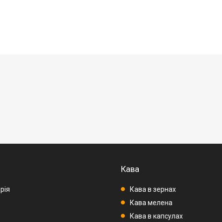
Кава
рія
Кава в зернах
Кава мелена
Кава в капсулах