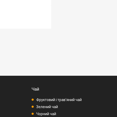
Чай
Фруктовий і трав'яний чай
Зелений чай
Чорний чай