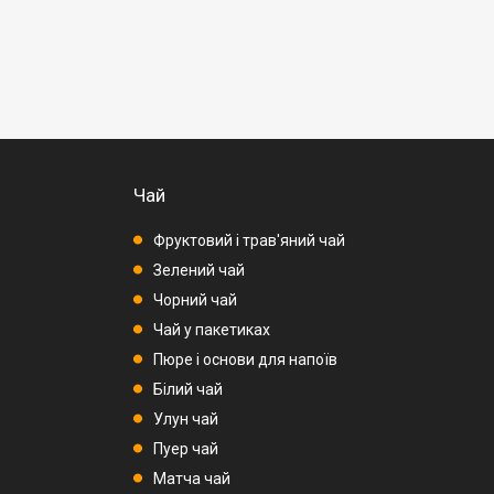
Чай
Фруктовий і трав'яний чай
Зелений чай
Чорний чай
Чай у пакетиках
Пюре і основи для напоїв
Білий чай
Улун чай
Пуер чай
Матча чай