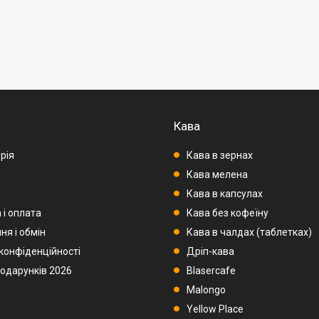
Кава
рія
Кава в зернах
Кава мелена
Кава в капсулах
 і оплата
Кава без кофеїну
ня і обмін
Кава в чалдах (таблетках)
 конфіденційності
Дріп-кава
подарунків 2026
Blasercafe
Malongo
Yellow Place