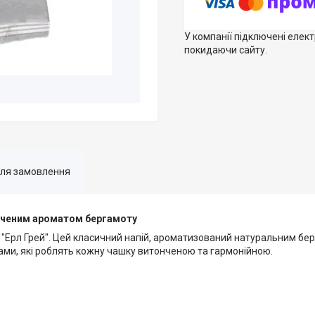
У компанії підключені елек
покидаючи сайту.
для замовлення
тонченим ароматом бергамоту
a "Ерл Грей". Цей класичний напій, ароматизований натуральним бе
ми, які роблять кожну чашку витонченою та гармонійною.