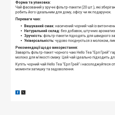
Форма та упаковка:
Чай фасований у зручні фільтр-пакети (20 шт.), які збері
робить його ідеальним для дому, офісу чи як подарунок.
Переваги чаю:
Вишуканий смак:
насичений чорний чай із витончен
Натуральний склад:
без добавок, штучних ароматиза
Зручність:
фільтр-пакети підходять для швидкого з
Універсальність:
чудово поєднується з молоком, ли
Рекомендації щодо використання:
Заваріть фільтр-пакет чорного чаю Hello Tea "Ерл Грей" г
молоко для м'якості смаку. Цей чай ідеально підходить 
Купіть чорний чай Hello Tea "Ерл Грей" і насолоджуйте
моменти затишку та задоволення.