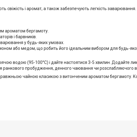
гають свіжість і аромат, а також забезпечують легкість заварювання
им ароматом бергамоту.
торів і барвників.
аварювання у будь-яких умовах.
моном або медом, що робить його ідеальним вибором для будь-яког
арячою водою (95-100°C) і дайте настоятися 3-5 хвилин. Додайте ли
для ранкового пробудження, денного чаювання чи розслабляючого 
ся справжньою чайною класикою з витонченим ароматом бергамоту. 