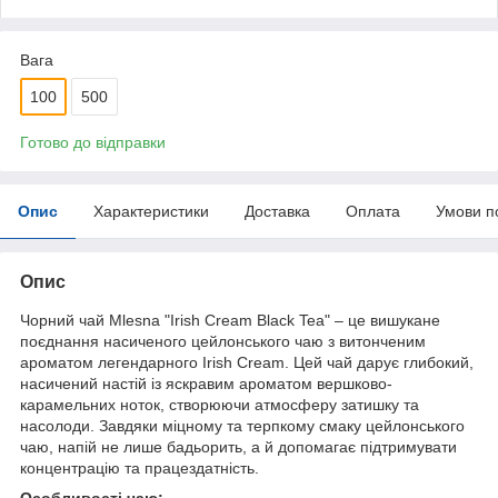
Вага
100
500
Готово до відправки
Опис
Характеристики
Доставка
Оплата
Умови п
Опис
Чорний чай Mlesna "Irish Cream Black Tea" – це вишукане
поєднання насиченого цейлонського чаю з витонченим
ароматом легендарного Irish Cream. Цей чай дарує глибокий,
насичений настій із яскравим ароматом вершково-
карамельних ноток, створюючи атмосферу затишку та
насолоди. Завдяки міцному та терпкому смаку цейлонського
чаю, напій не лише бадьорить, а й допомагає підтримувати
концентрацію та працездатність.
Особливості чаю: