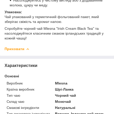
Насолоджуйтесь у чистому вигляді або з додаванням
молока, цукру чи меду.
Упаковка:
Чай упакований у герметичний фольгований пакет, який
зберігає свіжість та аромат напою.
Спробуйте чорний чай Mlesna "Irish Cream Black Tea" та
насолоджуйтеся класичним смаком ірландських традицій у
кожній чашці!
Приховати
Характеристики
Основні
Виробник
Mlesna
Країна виробник
Шрі-Ланка
Тип чаю
Чорний чай
Склад чаю
Моночай
Смакові інгредієнти
Натуральні
Тип смакового інгредієнта
Вершки, Ірландський крем,