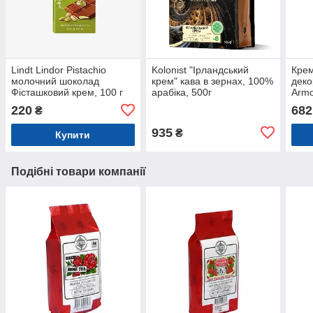
Lindt Lindor Pistachio
Kolonist "Ірландський
Крем
молочний шоколад
крем" кава в зернах, 100%
деко
Фісташковий крем, 100 г
арабіка, 500г
Armo
220
682
₴
935
₴
Купити
Подібні товари компанії