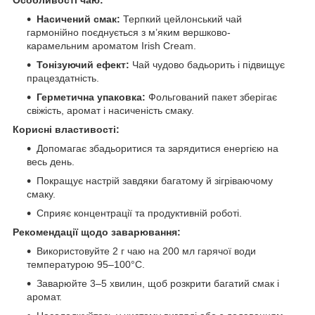
Насичений смак:
Терпкий цейлонський чай
гармонійно поєднується з м’яким вершково-
карамельним ароматом Irish Cream.
Тонізуючий ефект:
Чай чудово бадьорить і підвищує
працездатність.
Герметична упаковка:
Фольгований пакет зберігає
свіжість, аромат і насиченість смаку.
Корисні властивості:
Допомагає збадьоритися та зарядитися енергією на
весь день.
Покращує настрій завдяки багатому й зігріваючому
смаку.
Сприяє концентрації та продуктивній роботі.
Рекомендації щодо заварювання:
Використовуйте 2 г чаю на 200 мл гарячої води
температурою 95–100°C.
Заварюйте 3–5 хвилин, щоб розкрити багатий смак і
аромат.