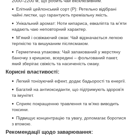
2000–2200 м, що робить чай ексклюзивним.
Елітний цейлонський сорт (P): Ретельно відібрані
чайні листки, що гарантують преміальну якість.
Унікальний аромат: Ноти кипариса, евкаліпта та м’яти
надають чаю неповторний характер.
М'який і освіжаючий смак: Чай відзначається легкою
терпкістю та вишуканим післясмаком.
Герметична упаковка: Чай запакований у жерстяну
баночку з кришкою, всередині – фольгований пакет,
який зберігає свіжість та насиченість смаку.
Корисні властивості:
Легкий тонізуючий ефект, додає бадьорості та енергії.
Багатий на антиоксиданти, що підтримують здоров’я
та імунітет.
Сприяє покращенню травлення та м’яко виводить
токсини.
Підвищує концентрацію та увагу, допомагає боротися
з втомою.
Рекомендації щодо заварювання: