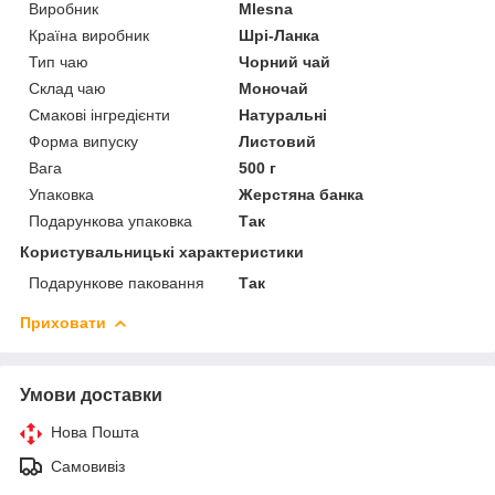
Виробник
Mlesna
Країна виробник
Шрі-Ланка
Тип чаю
Чорний чай
Склад чаю
Моночай
Смакові інгредієнти
Натуральні
Форма випуску
Листовий
Вага
500 г
Упаковка
Жерстяна банка
Подарункова упаковка
Так
Користувальницькі характеристики
Подарункове паковання
Так
Приховати
Умови доставки
Нова Пошта
Самовивіз