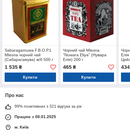
Sabaragamuwa F.B.O.Р.1
Чорний чай Mlesna
Чорн
Mlesna чорний чай
"Nuwara Eliya" (Нувара
Елія
(Сабарагамува) ж/б 500 г
Елія) 200 г
Цейл
1 535
465
434
₴
₴
Купити
Купити
Про нас
99% позитивних з 321 відгука за рік
Працює з 08.01.2025
м. Київ