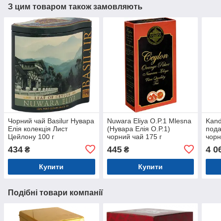
З цим товаром також замовляють
Чорний чай Basilur Нувара
Nuwara Eliya O.P.1 Mlesna
Kand
Елія колекція Лист
(Нувара Елія O.P.1)
пода
Цейлону 100 г
чорний чай 175 г
чорн
дере
434
445
4 0
₴
₴
Купити
Купити
Подібні товари компанії