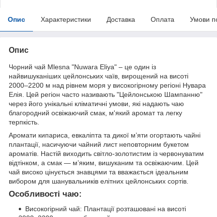
Опис
Характеристики
Доставка
Оплата
Умови п
Опис
Чорний чай Mlesna "Nuwara Eliya" – це один із
найвишуканіших цейлонських чаїв, вирощений на висоті
2000–2200 м над рівнем моря у високогірному регіоні Нувара
Елія. Цей регіон часто називають "Цейлонською Шампанню"
через його унікальні кліматичні умови, які надають чаю
благородний освіжаючий смак, м'який аромат та легку
терпкість.
Аромати кипариса, евкаліпта та дикої м’яти огортають чайні
плантації, насичуючи чайний лист неповторним букетом
ароматів. Настій виходить світло-золотистим із червонуватим
відтінком, а смак — м’яким, вишуканим та освіжаючим. Цей
чай високо цінується знавцями та вважається ідеальним
вибором для шанувальників елітних цейлонських сортів.
Особливості чаю:
Високогірний чай: Плантації розташовані на висоті