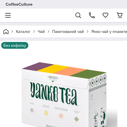
CoffeeCulture
Каталог
Чай
Пакетований чай
Янко-чай у ппакет
Без кофеїну