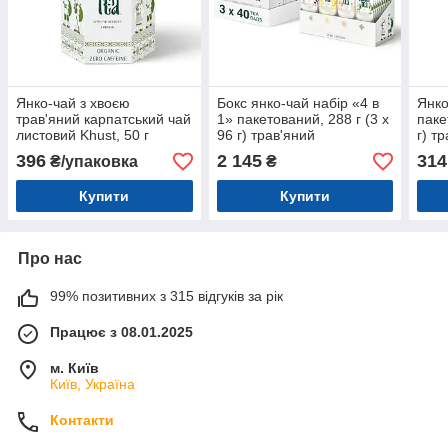
Янко-чай з хвоєю
Бокс янко-чай набір «4 в
Янко
трав'яний карпатський чай
1» пакетований, 288 г (3 х
паке
листовий Khust, 50 г
96 г) трав'яний
г) т
карпатський чай Khust
чай 
396
2 145
314
₴/упаковка
₴
Купити
Купити
Про нас
99% позитивних з 315 відгуків за рік
Працює з 08.01.2025
м. Київ
Київ, Україна
Контакти