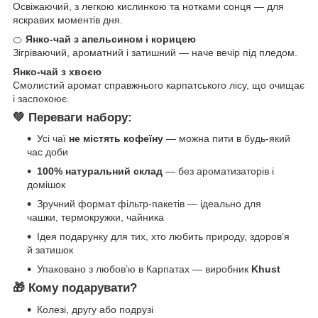
Освіжаючий, з легкою кислинкою та нотками сонця — для
яскравих моментів дня.
🍊
Янко-чай з апельсином і корицею
Зігріваючий, ароматний і затишний — наче вечір під пледом.
Янко-чай з хвоєю
Смолистий аромат справжнього карпатського лісу, що очищає
і заспокоює.
💚
Переваги набору:
Усі чаї
не містять кофеїну
— можна пити в будь-який
час доби
100% натуральний склад
— без ароматизаторів і
домішок
Зручний формат фільтр-пакетів — ідеально для
чашки, термокружки, чайника
Ідея подарунку для тих, хто любить природу, здоров’я
й затишок
Упаковано з любов’ю в Карпатах — виробник
Khust
🎁
Кому подарувати?
Колезі, другу або подрузі