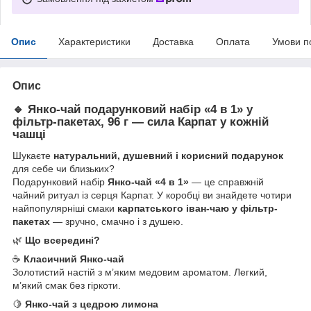
Опис
Характеристики
Доставка
Оплата
Умови п
Опис
🔹
Янко-чай подарунковий набір «4 в 1» у
фільтр-пакетах, 96 г — сила Карпат у кожній
чашці
Шукаєте
натуральний, душевний і корисний подарунок
для себе чи близьких?
Подарунковий набір
Янко-чай «4 в 1»
— це справжній
чайний ритуал із серця Карпат. У коробці ви знайдете чотири
найпопулярніші смаки
карпатського іван-чаю у фільтр-
пакетах
— зручно, смачно і з душею.
🌿
Що всередині?
☕
Класичний Янко-чай
Золотистий настій з м’яким медовим ароматом. Легкий,
м’який смак без гіркоти.
🍋
Янко-чай з цедрою лимона