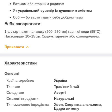
Батькам або старшим родичам
Як
український сувенір із душевним змістом
Собі — бо варто тішити себе добрим чаєм
☕
Як заварювати:
1 фільтр-пакет на чашку (200–250 мл) гарячої води (95°C).
Настоювати 10–15 хв. Смакує гарячим або охолодженим.
Приховати
Характеристики
Основні
Країна виробник
Україна
Тип чаю
Трав'яний чай
Склад чаю
Асорті
Смакові інгредієнти
Натуральні
Тип смакового інгредієнта
Хвоя, Скоринка апельсина,
Цедра лимону