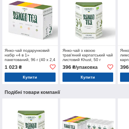
Янко-чай подарунковий
Янко-чай з хвоєю
Янко
набір «4 в 1»
трав'яний карпатський чай
лимо
пакетований, 96 г (40 х 2,4
листовий Khust, 50 г
карп
г) трав'яний карпатський
Khus
1 023
396
396
₴
₴/упаковка
чай Khust
Купити
Купити
Подібні товари компанії