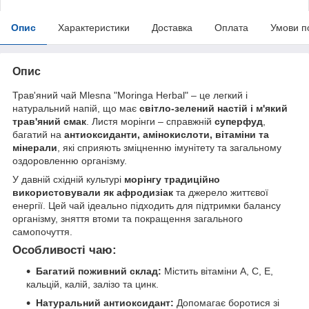
Опис
Характеристики
Доставка
Оплата
Умови п
Опис
Трав'яний чай Mlesna "Moringa Herbal" – це легкий і
натуральний напій, що має
світло-зелений настій і м'який
трав'яний смак
. Листя морінги – справжній
суперфуд
,
багатий на
антиоксиданти, амінокислоти, вітаміни та
мінерали
, які сприяють зміцненню імунітету та загальному
оздоровленню організму.
У давній східній культурі
морінгу традиційно
використовували як афродизіак
та джерело життєвої
енергії. Цей чай ідеально підходить для підтримки балансу
організму, зняття втоми та покращення загального
самопочуття.
Особливості чаю:
Багатий поживний склад:
Містить вітаміни A, C, E,
кальцій, калій, залізо та цинк.
Натуральний антиоксидант:
Допомагає боротися зі