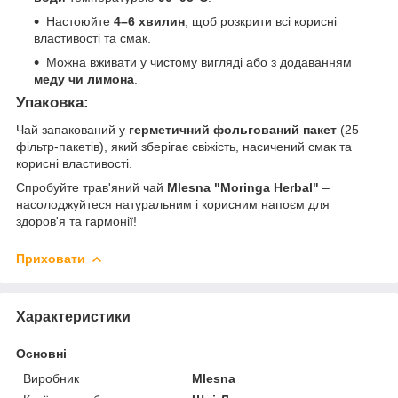
Настоюйте
4–6 хвилин
, щоб розкрити всі корисні
властивості та смак.
Можна вживати у чистому вигляді або з додаванням
меду чи лимона
.
Упаковка:
Чай запакований у
герметичний фольгований пакет
(25
фільтр-пакетів), який зберігає свіжість, насичений смак та
корисні властивості.
Спробуйте трав'яний чай
Mlesna "Moringa Herbal"
–
насолоджуйтеся натуральним і корисним напоєм для
здоров'я та гармонії!
Приховати
Характеристики
Основні
Виробник
Mlesna