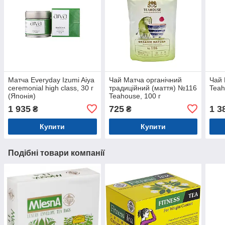
Матча Everyday Izumi Aiya
Чай Матча органічний
Чай 
ceremonial high class, 30 г
традиційний (маття) №116
Teah
(Японія)
Teahouse, 100 г
1 935
725
1 3
₴
₴
Купити
Купити
Подібні товари компанії