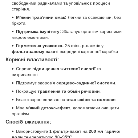
свободними радикалами та уповільнює процеси
старіння.
М'який трав'яний смак:
Легкий та освіжаючий, без
гіркоти.
Підтримка імунітету:
Збагачує організм корисними
мікроелементами.
Герметична упаковка:
25 фільтр-пакетів у
фольгованому пакеті
всередині картонної коробки.
Корисні властивості:
Сприяє
підвищенню життєвої енергії
та
витривалості.
Підтримує здоров'я
серцево-судинної системи
.
Покращує
травлення та обмін речовин
.
Благотворно впливає на
стан шкіри та волосся
.
Має
м'який детокс-ефект
, допомагаючи очищати
організм.
Спосіб вживання:
Використовуйте
1 фільтр-пакет
на
200 мл гарячої
води
температурою
90–95°C
.