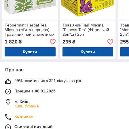
Peppermint Herbal Tea
Трав'яний чай Mlesna
Трав
Mlesna (М'ята перцева)
"Fitness Tea" (Фітнес чай
"Mor
Трав'яний чай в пакетиках
25п*1г) 25 г
25п*
300г (200п х 1.5 г)
1 820
235
255
₴
₴
Купити
Купити
Про нас
99% позитивних з 321 відгука за рік
Працює з 08.01.2025
м. Київ
Київ, Україна
Контакти
Сьогодні вихідний