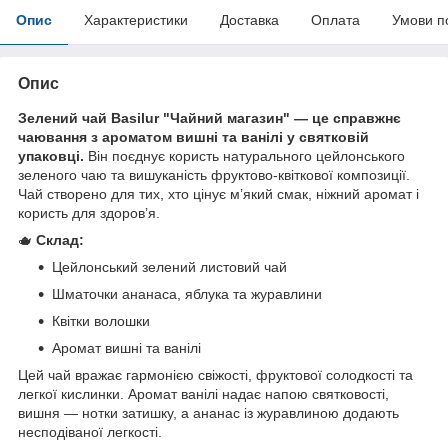
Опис
Характеристики
Доставка
Оплата
Умови п
Опис
Зелений чай Basilur "Чайний магазин" — це справжнє
чаювання з ароматом вишні та ванілі у святковій
упаковці.
Він поєднує користь натурального цейлонського
зеленого чаю та вишуканість фруктово-квіткової композиції.
Чай створено для тих, хто цінує м’який смак, ніжний аромат і
користь для здоров’я.
🫖
Склад:
Цейлонський зелений листовий чай
Шматочки ананаса, яблука та журавлини
Квітки волошки
Аромат вишні та ванілі
Цей чай вражає гармонією свіжості, фруктової солодкості та
легкої кислинки. Аромат ванілі надає напою святковості,
вишня — нотки затишку, а ананас із журавлиною додають
несподіваної легкості.