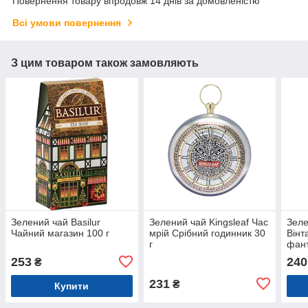
Повернення товару впродовж 14 днів за домовленістю
Всі умови повернення
З цим товаром також замовляють
Зелений чай Basilur
Зелений чай Kingsleaf Час
Зеле
Чайний магазин 100 г
мрій Срібний годинник 30
Вінт
г
фант
253
240
₴
231
₴
Купити