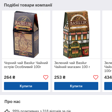
Подібні товари компанії
Чорний чай Basilur Чайний
Зелений чай Basilur
Зеле
острів Особливий 100г
Чайний магазин 100 г
Чайн
100г
264
253
434
₴
₴
Купити
Купити
Про нас
99% позитивних з 318 відгуків за рік