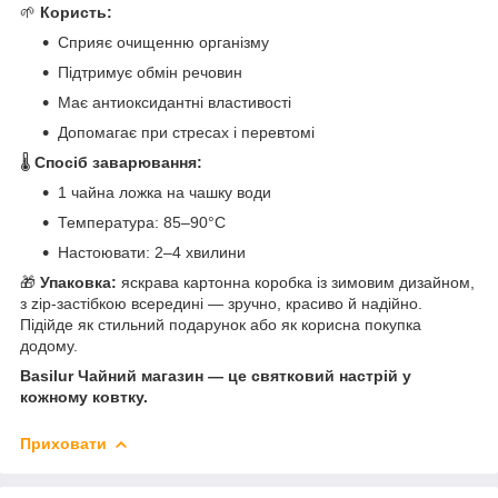
🌱
Користь:
Сприяє очищенню організму
Підтримує обмін речовин
Має антиоксидантні властивості
Допомагає при стресах і перевтомі
🌡️
Спосіб заварювання:
1 чайна ложка на чашку води
Температура: 85–90°C
Настоювати: 2–4 хвилини
🎁
Упаковка:
яскрава картонна коробка із зимовим дизайном,
з zip-застібкою всередині — зручно, красиво й надійно.
Підійде як стильний подарунок або як корисна покупка
додому.
Basilur Чайний магазин — це святковий настрій у
кожному ковтку.
Приховати