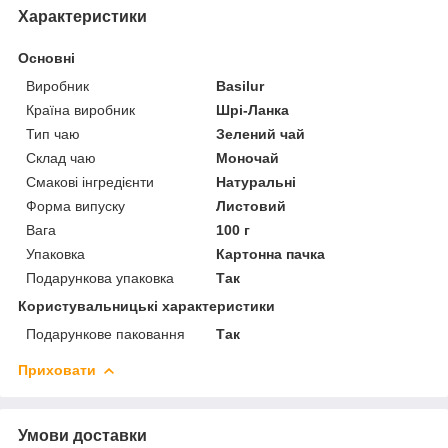
Характеристики
Основні
Виробник
Basilur
Країна виробник
Шрі-Ланка
Тип чаю
Зелений чай
Склад чаю
Моночай
Смакові інгредієнти
Натуральні
Форма випуску
Листовий
Вага
100 г
Упаковка
Картонна пачка
Подарункова упаковка
Так
Користувальницькі характеристики
Подарункове паковання
Так
Приховати
Умови доставки