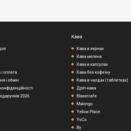
Кава
рія
Кава в зернах
Кава мелена
Кава в капсулах
 і оплата
Кава без кофеїну
ня і обмін
Кава в чалдах (таблетках)
 конфіденційності
Дріп-кава
подарунків 2026
Blasercafe
Malongo
Yellow Place
YoCo
Illy