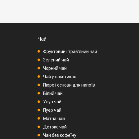
Чай
Фруктовий і трав'яний чай
Зелений чай
Чорний чай
Чай у пакетиках
Пюре і основи для напоїв
Білий чай
Улун чай
Пуер чай
Матча чай
Детокс чай
Чай без кофеїну