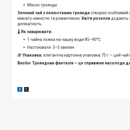
Масло троянди
Зелений чай з пелюстками троянди
створює особливий а
кімнату ніжністю та романтикою.
Квіти розелли
додають ч
делікатність.
🌡️
Як заварювати:
1 чайна ложка на чашку води 85–90°C
Настоювати: 3–5 хвилин
🎁
Упаковка:
елегантна картонна упаковка 75 г — цей чай
Basilur Трояндова фантазія — це справжня насолода дл