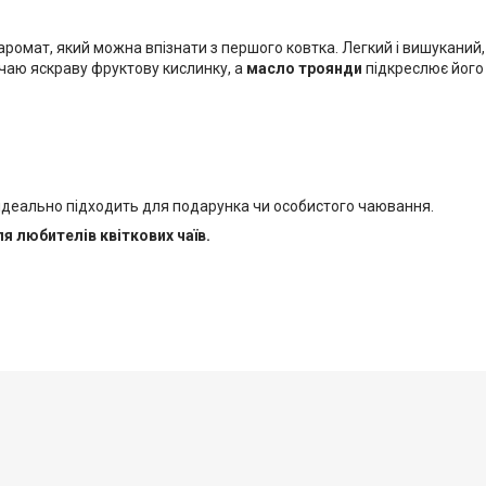
ромат, який можна впізнати з першого ковтка. Легкий і вишуканий,
аю яскраву фруктову кислинку, а
масло троянди
підкреслює його 
 ідеально підходить для подарунка чи особистого чаювання.
я любителів квіткових чаїв.