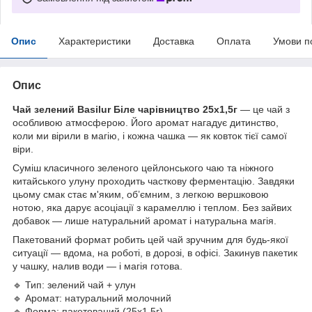
Опис
Характеристики
Доставка
Оплата
Умови п
Опис
Чай зелений Basilur Біле чарівництво 25х1,5г
— це чай з
особливою атмосферою. Його аромат нагадує дитинство,
коли ми вірили в магію, і кожна чашка — як ковток тієї самої
віри.
Суміш класичного зеленого цейлонського чаю та ніжного
китайського улуну проходить часткову ферментацію. Завдяки
цьому смак стає м'яким, об’ємним, з легкою вершковою
нотою, яка дарує асоціації з карамеллю і теплом. Без зайвих
добавок — лише натуральний аромат і натуральна магія.
Пакетований формат робить цей чай зручним для будь-якої
ситуації — вдома, на роботі, в дорозі, в офісі. Закинув пакетик
у чашку, налив води — і магія готова.
🔹 Тип: зелений чай + улун
🔹 Аромат: натуральний молочний
🔹 Форма: пакетований (25х1,5г)