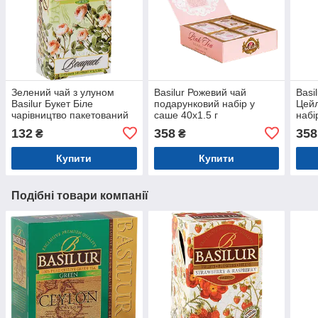
Зелений чай з улуном
Basilur Рожевий чай
Basi
Basilur Букет Біле
подарунковий набір у
Цейл
чарівництво пакетований
саше 40х1.5 г
набі
25х1,5г
132
358
358
₴
₴
Купити
Купити
Подібні товари компанії