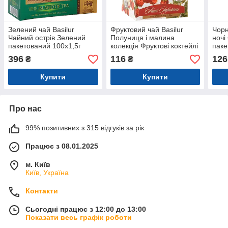
Зелений чай Basilur
Фруктовий чай Basilur
Чорн
Чайний острів Зелений
Полуниця і малина
ночі
пакетований 100х1,5г
колекція Фруктові коктейлі
паке
пакетований 25х1,8г
396
116
126
₴
₴
Купити
Купити
Про нас
99% позитивних з 315 відгуків за рік
Працює з 08.01.2025
м. Київ
Київ, Україна
Контакти
Сьогодні працює з 12:00 до 13:00
Показати весь графік роботи