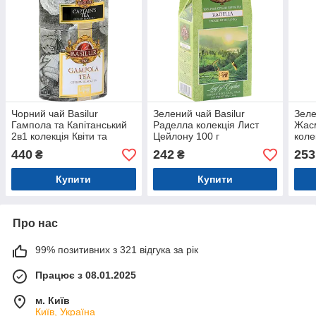
Чорний чай Basilur
Зелений чай Basilur
Зеле
Гампола та Капітанський
Раделла колекція Лист
Жас
2в1 колекція Квіти та
Цейлону 100 г
коле
фрукти 100г
440
242
253
₴
₴
Купити
Купити
Про нас
99% позитивних з 321 відгука за рік
Працює з 08.01.2025
м. Київ
Київ, Україна