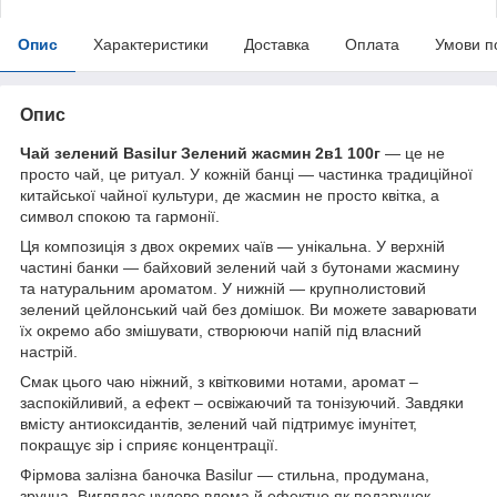
Опис
Характеристики
Доставка
Оплата
Умови п
Опис
Чай зелений Basilur Зелений жасмин 2в1 100г
— це не
просто чай, це ритуал. У кожній банці — частинка традиційної
китайської чайної культури, де жасмин не просто квітка, а
символ спокою та гармонії.
Ця композиція з двох окремих чаїв — унікальна. У верхній
частині банки — байховий зелений чай з бутонами жасмину
та натуральним ароматом. У нижній — крупнолистовий
зелений цейлонський чай без домішок. Ви можете заварювати
їх окремо або змішувати, створюючи напій під власний
настрій.
Смак цього чаю ніжний, з квітковими нотами, аромат –
заспокійливий, а ефект – освіжаючий та тонізуючий. Завдяки
вмісту антиоксидантів, зелений чай підтримує імунітет,
покращує зір і сприяє концентрації.
Фірмова залізна баночка Basilur — стильна, продумана,
зручна. Виглядає чудово вдома й ефектно як подарунок.