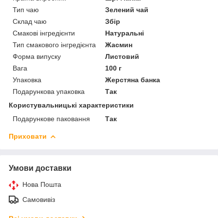
Тип чаю
Зелений чай
Склад чаю
Збір
Смакові інгредієнти
Натуральні
Тип смакового інгредієнта
Жасмин
Форма випуску
Листовий
Вага
100 г
Упаковка
Жерстяна банка
Подарункова упаковка
Так
Користувальницькі характеристики
Подарункове паковання
Так
Приховати
Умови доставки
Нова Пошта
Самовивіз