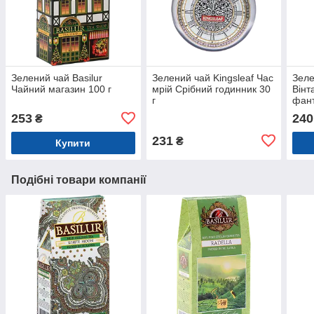
Зелений чай Basilur
Зелений чай Kingsleaf Час
Зеле
Чайний магазин 100 г
мрій Срібний годинник 30
Вінт
г
фант
253
240
₴
231
₴
Купити
Подібні товари компанії