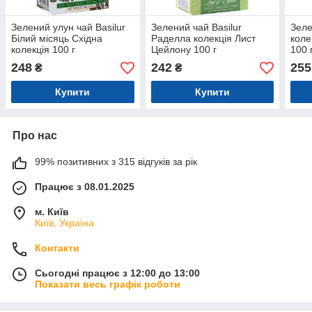
Зелений улун чай Basilur
Зелений чай Basilur
Зеле
Білий місяць Східна
Раделла колекція Лист
коле
колекція 100 г
Цейлону 100 г
100 
248
242
255
₴
₴
Купити
Купити
Про нас
99% позитивних з 315 відгуків за рік
Працює з 08.01.2025
м. Київ
Київ, Україна
Контакти
Сьогодні працює з 12:00 до 13:00
Показати весь графік роботи