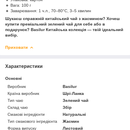
🔸 Вага: 100 г
🔸 Заварювання: 1 ч.л., 70–80°C, 3–5 хвилин
Шукаєш справжній китайський чай з жасмином? Хочеш
купити преміальний зелений чай для себе або в
подарунок? Basilur Китайська колекція — твій ідеальний
вибір.
Приховати
Характеристики
Основні
Виробник
Basilur
Країна виробник
Шрі-Ланка
Тип чаю
Зелений чай
Склад чаю
Збір
Смакові інгредієнти
Натуральні
Тип смакового інгредієнта
Жасмин
Форма випуску
Листовий