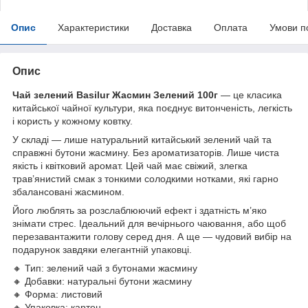
Опис
Характеристики
Доставка
Оплата
Умови п
Опис
Чай зелений Basilur Жасмин Зелений 100г
— це класика
китайської чайної культури, яка поєднує витонченість, легкість
і користь у кожному ковтку.
У складі — лише натуральний китайський зелений чай та
справжні бутони жасмину. Без ароматизаторів. Лише чиста
якість і квітковий аромат. Цей чай має свіжий, злегка
трав’янистий смак з тонкими солодкими нотками, які гарно
збалансовані жасмином.
Його люблять за розслаблюючий ефект і здатність м’яко
знімати стрес. Ідеальний для вечірнього чаювання, або щоб
перезавантажити голову серед дня. А ще — чудовий вибір на
подарунок завдяки елегантній упаковці.
🔸 Тип: зелений чай з бутонами жасмину
🔸 Добавки: натуральні бутони жасмину
🔸 Форма: листовий
🔸 Упаковка: картон