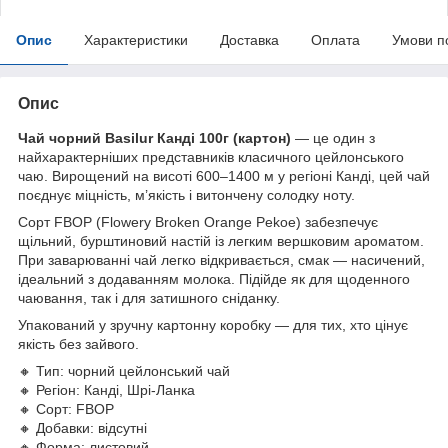
Опис
Характеристики
Доставка
Оплата
Умови п
Опис
Чай чорний Basilur Канді 100г (картон)
— це один з
найхарактерніших представників класичного цейлонського
чаю. Вирощений на висоті 600–1400 м у регіоні Канді, цей чай
поєднує міцність, м’якість і витончену солодку ноту.
Сорт FBOP (Flowery Broken Orange Pekoe) забезпечує
щільний, бурштиновий настій із легким вершковим ароматом.
При заварюванні чай легко відкривається, смак — насичений,
ідеальний з додаванням молока. Підійде як для щоденного
чаювання, так і для затишного сніданку.
Упакований у зручну картонну коробку — для тих, хто цінує
якість без зайвого.
🔸 Тип: чорний цейлонський чай
🔸 Регіон: Канді, Шрі-Ланка
🔸 Сорт: FBOP
🔸 Добавки: відсутні
🔸 Форма: листовий