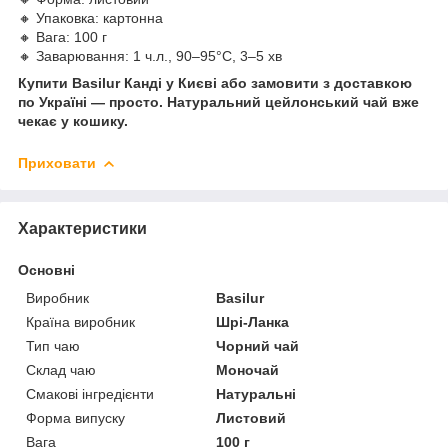
🔸 Упаковка: картонна
🔸 Вага: 100 г
🔸 Заварювання: 1 ч.л., 90–95°C, 3–5 хв
Купити Basilur Канді у Києві або замовити з доставкою
по Україні — просто. Натуральний цейлонський чай вже
чекає у кошику.
Приховати
Характеристики
Основні
Виробник
Basilur
Країна виробник
Шрі-Ланка
Тип чаю
Чорний чай
Склад чаю
Моночай
Смакові інгредієнти
Натуральні
Форма випуску
Листовий
Вага
100 г