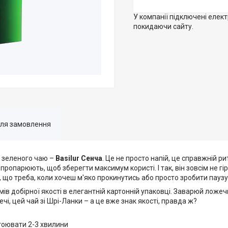
У компанії підключені елек
покидаючи сайту.
для замовлення
о зеленого чаю –
Basilur Сенча
. Це не просто напій, це справжній ри
 пропарюють, щоб зберегти максимум користі. І так, він зовсім не гі
е, що треба, коли хочеш м'яко прокинутись або просто зробити паузу 
амів добірної якості в елегантній картонній упаковці. Заварюй ложеч
і, цей чай зі Шрі-Ланки – а це вже знак якості, правда ж?
астоювати 2-3 хвилини