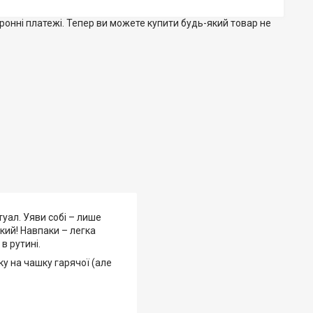
тронні платежі. Тепер ви можете купити будь-який товар не
туал. Уяви собі – лише
ркий! Навпаки – легка
в рутині.
ку на чашку гарячої (але