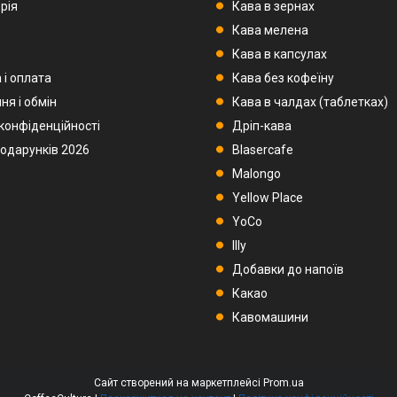
рія
Кава в зернах
Кава мелена
Кава в капсулах
 і оплата
Кава без кофеїну
ня і обмін
Кава в чалдах (таблетках)
 конфіденційності
Дріп-кава
подарунків 2026
Blasercafe
Malongo
Yellow Place
YoCo
Illy
Добавки до напоїв
Какао
Кавомашини
Сайт створений на маркетплейсі
Prom.ua