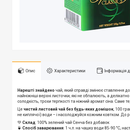
Опис
Характеристики
Інформація 
Нарешті знайдено
чай, який справді змінює ставлення д
найніжніші верхні листочки, які не обпалюють, а делікатно
солодкість, трохи терпкості та ніжний аромат сіна. Саме т
Це
чистий листовий чай без будь-яких домішок
, 100 гр
не киплячої) води – і насолоджуйся кожним ковтком. До реч
💚
Склад
: 100% зелений чай Сенча без добавок
🍵
Спосіб заварювання
: 1 ч.л. на чашку води 85-90 °C, н