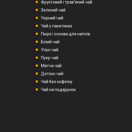
Фруктовий і трав'яний чай
Зелений чай
Чорний чай
Чай у пакетиках
Пюре і основи для напоїв
Білий чай
Улун чай
Пуер чай
Матча чай
Детокс чай
Чай без кофеїну
Чай на подарунок