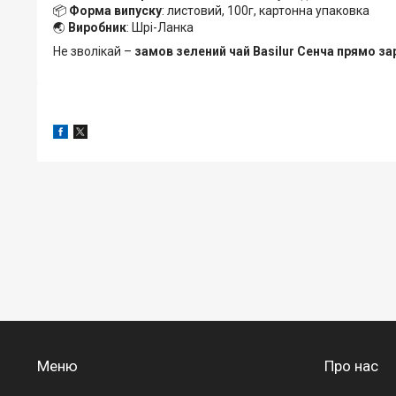
📦
Форма випуску
: листовий, 100г, картонна упаковка
🌏
Виробник
: Шрі-Ланка
Не зволікай –
замов зелений чай Basilur Сенча прямо за
Меню
Про нас