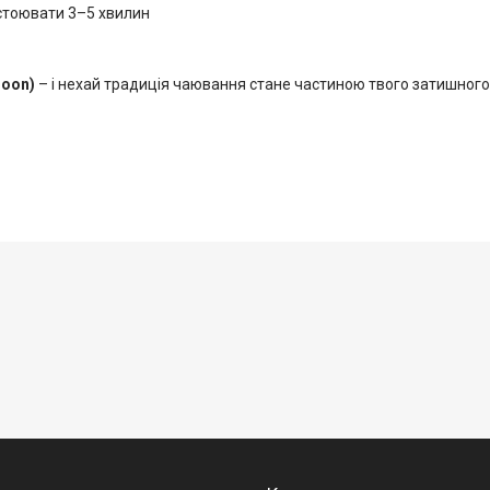
настоювати 3–5 хвилин
noon)
– і нехай традиція чаювання стане частиною твого затишного