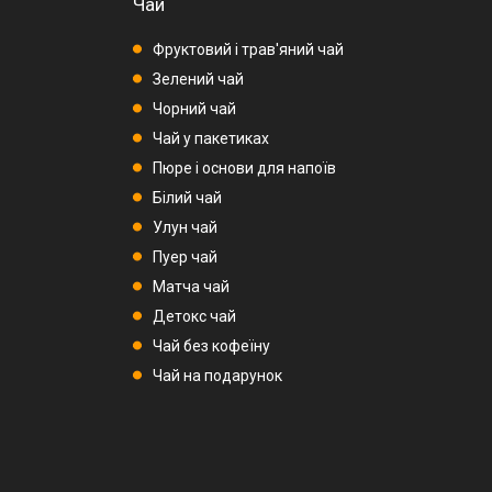
Чай
Фруктовий і трав'яний чай
Зелений чай
Чорний чай
Чай у пакетиках
Пюре і основи для напоїв
Білий чай
Улун чай
Пуер чай
Матча чай
Детокс чай
Чай без кофеїну
Чай на подарунок