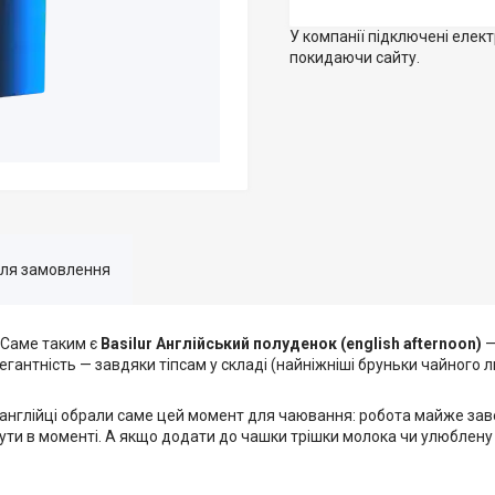
У компанії підключені елек
покидаючи сайту.
для замовлення
Саме таким є
Basilur Англійський полуденок (english afternoon)
—
антність — завдяки тіпсам у складі (найніжніші бруньки чайного л
а англійці обрали саме цей момент для чаювання: робота майже за
ути в моменті. А якщо додати до чашки трішки молока чи улюблену