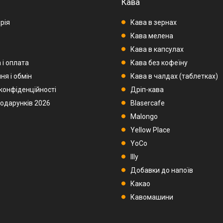
Кава
рія
Кава в зернах
Кава мелена
Кава в капсулах
 і оплата
Кава без кофеїну
ня і обмін
Кава в чалдах (таблетках)
 конфіденційності
Дріп-кава
подарунків 2026
Blasercafe
Malongo
Yellow Place
YoCo
Illy
Добавки до напоїв
Какао
Кавомашини