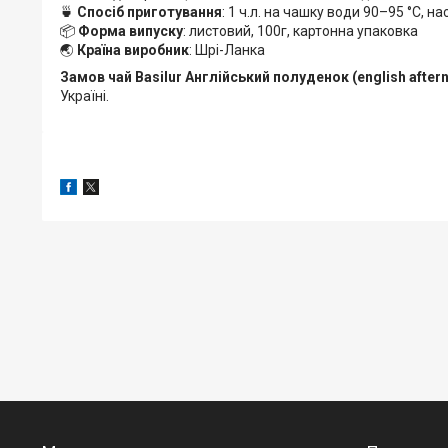
🍵
Спосіб приготування
: 1 ч.л. на чашку води 90–95 °C, 
📦
Форма випуску
: листовий, 100г, картонна упаковка
🌏
Країна виробник
: Шрі-Ланка
Замов чай Basilur Англійський полуденок (english after
Україні.