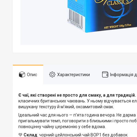
Опис
Характеристики
Інформація 
Є чаї, які створені не просто для смаку, а для традицій.
класичних британських чаювань. У ньому відчувається елег
вишукану текстуру й м’який, оксамитовий смак.
Ідеальний час для нього — п’ята година вечора. Не дарм
пригальмувати темп, поговорити з близькими і просто поб
повноцінну чайну церемонію у себе вдома.
💚
Склад
: чорний цейлонський чай BOP1 без добавок