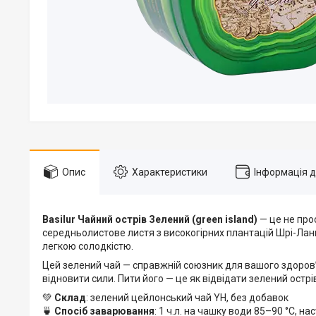
Опис
Характеристики
Інформація 
Basilur Чайний острів Зелений (green island)
— це не прос
середньолистове листя з високогірних плантацій Шрі-Ланк
легкою солодкістю.
Цей зелений чай — справжній союзник для вашого здоров’я
відновити сили. Пити його — це як відвідати зелений острі
💚
Склад
: зелений цейлонський чай YH, без добавок
🍵
Спосіб заварювання
: 1 ч.л. на чашку води 85–90 °C, 