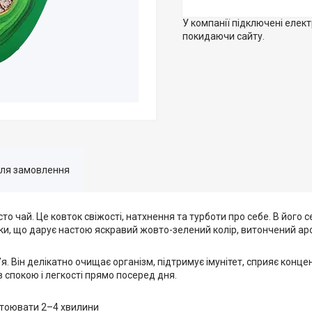
У компанії підключені елек
покидаючи сайту.
для замовлення
то чай. Це ковток свіжості, натхнення та турботи про себе. В його с
и, що дарує настою яскравий жовто-зелений колір, витончений аром
. Він делікатно очищає організм, підтримує імунітет, сприяє конце
в спокою і легкості прямо посеред дня.
настоювати 2–4 хвилини