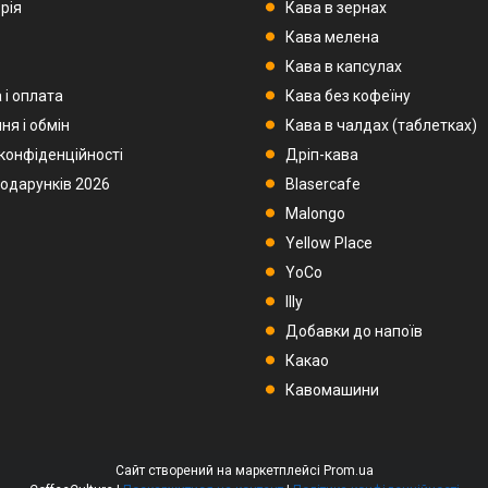
рія
Кава в зернах
Кава мелена
Кава в капсулах
 і оплата
Кава без кофеїну
ня і обмін
Кава в чалдах (таблетках)
 конфіденційності
Дріп-кава
подарунків 2026
Blasercafe
Malongo
Yellow Place
YoCo
Illy
Добавки до напоїв
Какао
Кавомашини
Сайт створений на маркетплейсі
Prom.ua