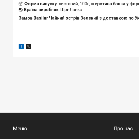
📦
Форма випуску
: листовий, 100г,
жерстяна банка у фор
🌏
Країна виробник
: Шрі-Ланка
Замов Basilur Чайний острів Зелений з доставкою по Ук
Меню
Про нас