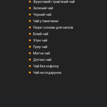
Фруктовий і трав'яний чай
Зелений чай
Чорний чай
Чай у пакетиках
Пюре і основи для напоїв
Білий чай
Улун чай
Пуер чай
Матча чай
Детокс чай
Чай без кофеїну
Чай на подарунок