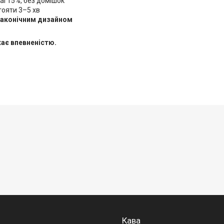
ial 15%, без домішок
стояти 3–5 хв
лаконічним дизайном
жає впевненістю.
Кава