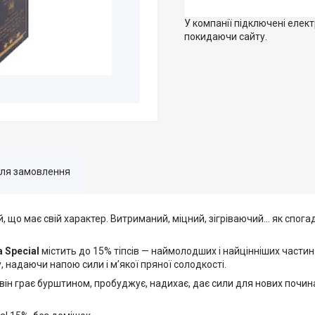
У компанії підключені елек
покидаючи сайту.
для замовлення
, що має свій характер. Витриманий, міцний, зігріваючий… як спога
a Special
містить до 15% тіпсів — наймолодших і найцінніших части
, надаючи напою сили і м’якої пряної солодкості.
 він грає бурштином, пробуджує, надихає, дає сили для нових почин