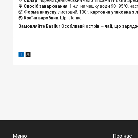
💛
Склад
: чорний цейлонський чай з тіпсами FF Extra Spec
🍵
Спосіб заварювання
: 1 ч.л. на чашку води 90–95°C, на
📦
Форма випуску
: листовий, 100г,
картонна упаковка з 
🌏
Країна виробник
: Шрі-Ланка
Замовляйте Basilur Особливий острів — чай, що заряд
Меню
Про нас