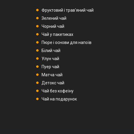
Фруктовий і трав'яний чай
Зелений чай
Чорний чай
Чай у пакетиках
Пюре і основи для напоїв
Білий чай
Улун чай
Пуер чай
Матча чай
Детокс чай
Чай без кофеїну
Чай на подарунок