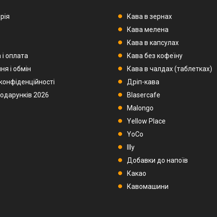
рія
Кава в зернах
Кава мелена
Кава в капсулах
 і оплата
Кава без кофеїну
ня і обмін
Кава в чалдах (таблетках)
 конфіденційності
Дріп-кава
подарунків 2026
Blasercafe
Malongo
Yellow Place
YoCo
Illy
Добавки до напоїв
Какао
Кавомашини