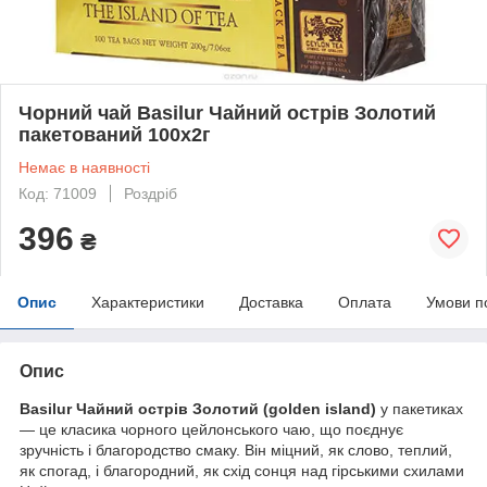
Чорний чай Basilur Чайний острів Золотий
пакетований 100х2г
Немає в наявності
Код: 71009
Роздріб
396
₴
Опис
Характеристики
Доставка
Оплата
Умови п
Опис
Basilur Чайний острів Золотий (golden island)
у пакетиках
— це класика чорного цейлонського чаю, що поєднує
зручність і благородство смаку. Він міцний, як слово, теплий,
як спогад, і благородний, як схід сонця над гірськими схилами