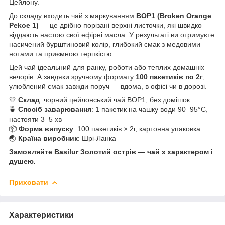
Цейлону.
До складу входить чай з маркуванням
BOP1 (Broken Orange
Pekoe 1)
— це дрібно порізані верхні листочки, які швидко
віддають настою свої ефірні масла. У результаті ви отримуєте
насичений бурштиновий колір, глибокий смак з медовими
нотами та приємною терпкістю.
Цей чай ідеальний для ранку, роботи або теплих домашніх
вечорів. А завдяки зручному формату
100 пакетиків по 2г
,
улюблений смак завжди поруч — вдома, в офісі чи в дорозі.
💛
Склад
: чорний цейлонський чай BOP1, без домішок
🍵
Спосіб заварювання
: 1 пакетик на чашку води 90–95°C,
настояти 3–5 хв
📦
Форма випуску
: 100 пакетиків × 2г, картонна упаковка
🌏
Країна виробник
: Шрі-Ланка
Замовляйте Basilur Золотий острів — чай з характером і
душею.
Приховати
Характеристики