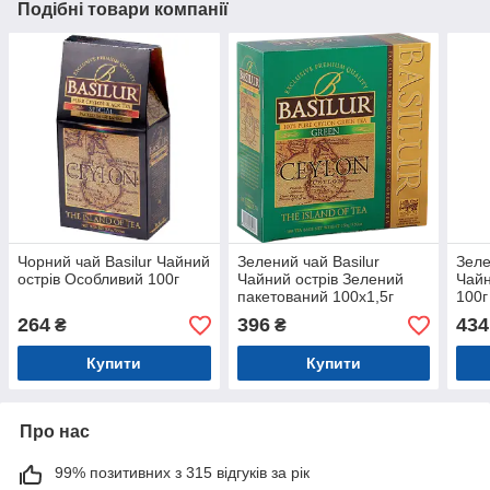
Подібні товари компанії
Чорний чай Basilur Чайний
Зелений чай Basilur
Зеле
острів Особливий 100г
Чайний острів Зелений
Чайн
пакетований 100х1,5г
100г
264
396
434
₴
₴
Купити
Купити
Про нас
99% позитивних з 315 відгуків за рік