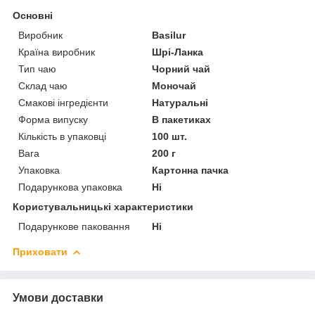
Основні
Виробник
Basilur
Країна виробник
Шрі-Ланка
Тип чаю
Чорний чай
Склад чаю
Моночай
Смакові інгредієнти
Натуральні
Форма випуску
В пакетиках
Кількість в упаковці
100 шт.
Вага
200 г
Упаковка
Картонна пачка
Подарункова упаковка
Ні
Користувальницькі характеристики
Подарункове паковання
Ні
Приховати
Умови доставки