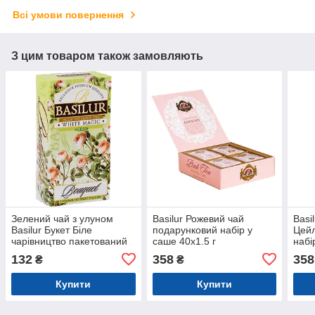
Всі умови повернення
З цим товаром також замовляють
Зелений чай з улуном
Basilur Рожевий чай
Basi
Basilur Букет Біле
подарунковий набір у
Цейл
чарівництво пакетований
саше 40х1.5 г
набі
25х1,5г
132
358
358
₴
₴
Купити
Купити