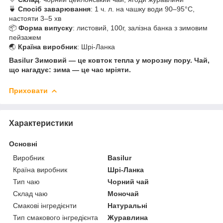
🍵
Спосіб заварювання
: 1 ч. л. на чашку води 90–95°C,
настояти 3–5 хв
📦
Форма випуску
: листовий, 100г, залізна банка з зимовим
пейзажем
🌏
Країна виробник
: Шрі-Ланка
Basilur Зимовий — це ковток тепла у морозну пору. Чай,
що нагадує: зима — це час мріяти.
Приховати
Характеристики
Основні
Виробник
Basilur
Країна виробник
Шрі-Ланка
Тип чаю
Чорний чай
Склад чаю
Моночай
Смакові інгредієнти
Натуральні
Тип смакового інгредієнта
Журавлина