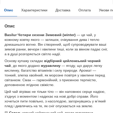
Опис
Характеристики
Доставка
Оплата
Умови п
Опис
Basilur Чотири сезони Зимовий (winter)
— це чай, у
кожному ковтку якого — затишок, очікування дива і тепло
домашнього вогню. Він створений, щоб супроводжувати ваші
зимові ранки, вечори і хвилини тиші, коли за вікном падає сніг,
а в душі розгоряється світло надії.
Основу купажу складає
відбірний цейлонський чорний
чай
, до якого додано
журавлину
— ягоду, що дарує легку
кислинку, багатство вітамінів і силу природи. Аромат —
тонкий, злегка хвойний, як морозне повітря у хвилини перед
світанком. Смак — гармонійний, з приємною терпкістю,
доповненою ягідною свіжістю.
Цей чай зігріває не тільки тіло — він наповнює серце надією,
з’єднує з моментом і надихає на нові добрі справи. Його
хочеться пити повільно, з насолодою, загорнувшись у м’який
плед і дивлячись на те, як сніг опускається на землю.
💛
Склад
: чорний цейлонський чай, ягоди журавлини