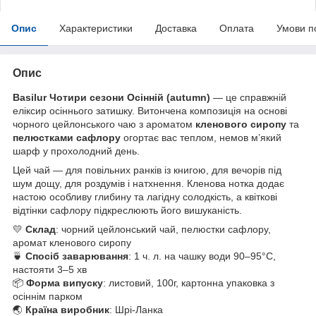
Опис
Характеристики
Доставка
Оплата
Умови п
Опис
Basilur Чотири сезони Осінній (autumn)
— це справжній
еліксир осіннього затишку. Витончена композиція на основі
чорного цейлонського чаю з ароматом
кленового сиропу
та
пелюстками сафлору
огортає вас теплом, немов м’який
шарф у прохолодний день.
Цей чай — для повільних ранків із книгою, для вечорів під
шум дощу, для роздумів і натхнення. Кленова нотка додає
настою особливу глибину та лагідну солодкість, а квіткові
відтінки сафлору підкреслюють його вишуканість.
💛
Склад
: чорний цейлонський чай, пелюстки сафлору,
аромат кленового сиропу
🍵
Спосіб заварювання
: 1 ч. л. на чашку води 90–95°C,
настояти 3–5 хв
📦
Форма випуску
: листовий, 100г, картонна упаковка з
осіннім парком
🌏
Країна виробник
: Шрі-Ланка