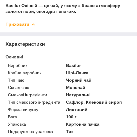
Basilur Осінній — це чай, у якому зібрано атмосферу
золотої пори, спогадів і спокою.
Приховати
Характеристики
Основні
Виробник
Basilur
Країна виробник
Шрі-Ланка
Тип чаю
Чорний чай
Склад чаю
Моночай
Смакові інгредієнти
Натуральні
Тип смакового інгредієнта
Сафлор, Кленовий сироп
Форма випуску
Листовий
Вага
100 г
Упаковка
Картонна пачка
Подарункова упаковка
Так