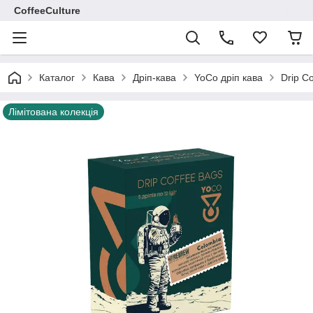
CoffeeCulture
Каталог
Кава
Дріп-кава
YoCo дріп кава
Drip C
Лімітована колекція