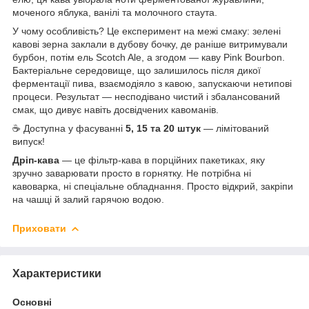
моченого яблука, ванілі та молочного стаута.
У чому особливість? Це експеримент на межі смаку: зелені
кавові зерна заклали в дубову бочку, де раніше витримували
бурбон, потім ель Scotch Ale, а згодом — каву Pink Bourbon.
Бактеріальне середовище, що залишилось після дикої
ферментації пива, взаємодіяло з кавою, запускаючи нетипові
процеси. Результат — несподівано чистий і збалансований
смак, що дивує навіть досвідчених кавоманів.
☕ Доступна у фасуванні
5, 15 та 20 штук
— лімітований
випуск!
Дріп-кава
— це фільтр-кава в порційних пакетиках, яку
зручно заварювати просто в горнятку. Не потрібна ні
кавоварка, ні спеціальне обладнання. Просто відкрий, закріпи
на чашці й залий гарячою водою.
Приховати
Характеристики
Основні