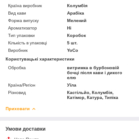
Країна виробник
Колумбія
Вид кави
Арабіка
Форма випуску
Мелений
Ароматизатор
Ні
Тип упаковки
Коробок
Кількість в упаковці
5 шт.
Виробник
YoCo
Користувацькі характеристики
Обробка
витримка в бурбоновій
бочці після кави і дикого
елю
Країна/Регіон
Уїла
Різновид
Кастільйо, Колумбія,
Катімор, Катура, Типіка
Приховати
Умови доставки