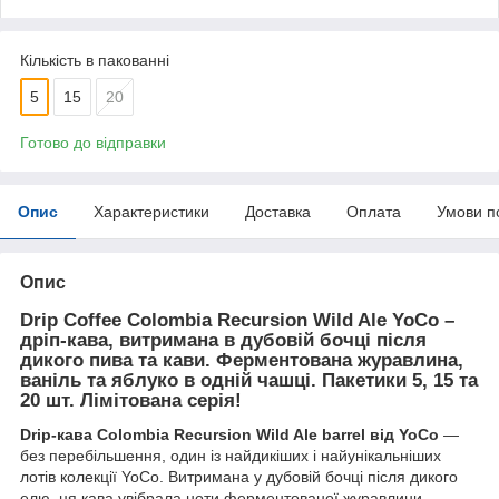
Кількість в пакованні
5
15
20
Готово до відправки
Опис
Характеристики
Доставка
Оплата
Умови п
Опис
Drip Coffee Colombia Recursion Wild Ale YoCo –
дріп-кава, витримана в дубовій бочці після
дикого пива та кави. Ферментована журавлина,
ваніль та яблуко в одній чашці. Пакетики 5, 15 та
20 шт. Лімітована серія!
Drip-кава Colombia Recursion Wild Ale barrel від YoCo
—
без перебільшення, один із найдикіших і найунікальніших
лотів колекції YoCo. Витримана у дубовій бочці після дикого
елю, ця кава увібрала ноти ферментованої журавлини,