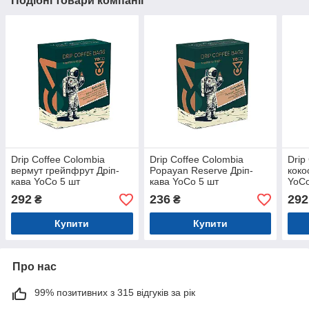
Подібні товари компанії
Drip Coffee Colombia
Drip Coffee Colombia
Drip
вермут грейпфрут Дріп-
Popayan Reserve Дріп-
коко
кава YoCo 5 шт
кава YoCo 5 шт
YoCo
292
236
292
₴
₴
Купити
Купити
Про нас
99% позитивних з 315 відгуків за рік