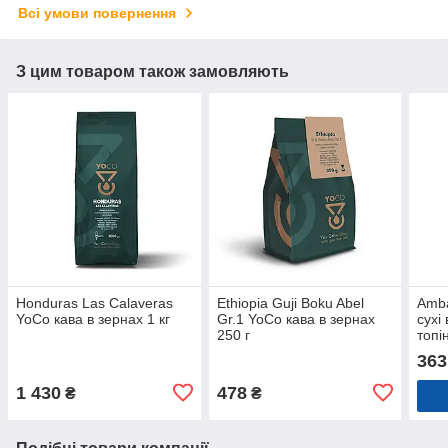
Всі умови повернення
З цим товаром також замовляють
Honduras Las Calaveras
Ethiopia Guji Boku Abel
Amba
YoCo кава в зернах 1 кг
Gr.1 YoCo кава в зернах
сухі
250 г
топі
363
1 430
478
₴
₴