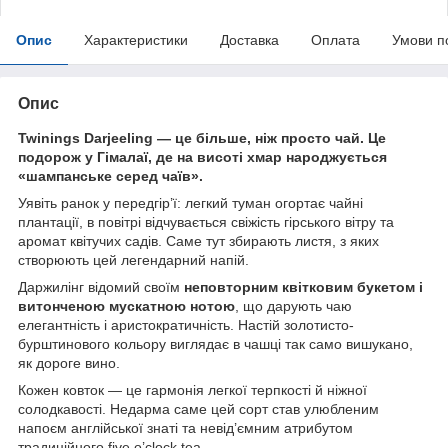
Опис
Характеристики
Доставка
Оплата
Умови п
Опис
Twinings Darjeeling — це більше, ніж просто чай. Це
подорож у Гімалаї, де на висоті хмар народжується
«шампанське серед чаїв».
Уявіть ранок у передгір’ї: легкий туман огортає чайні
плантації, в повітрі відчувається свіжість гірського вітру та
аромат квітучих садів. Саме тут збирають листя, з яких
створюють цей легендарний напій.
Даржилінг відомий своїм
неповторним квітковим букетом і
витонченою мускатною нотою
, що дарують чаю
елегантність і аристократичність. Настій золотисто-
бурштинового кольору виглядає в чашці так само вишукано,
як дороге вино.
Кожен ковток — це гармонія легкої терпкості й ніжної
солодкавості. Недарма саме цей сорт став улюбленим
напоєм англійської знаті та невід’ємним атрибутом
традиційного five o’clock tea.