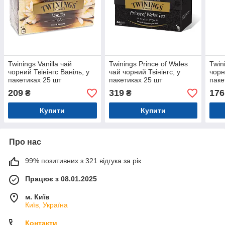
Twinings Vanilla чай
Twinings Prince of Wales
Twin
чорний Твінінгс Ваніль, у
чай чорний Твінінгс, у
чорн
пакетиках 25 шт
пакетиках 25 шт
паке
209
319
176
₴
₴
Купити
Купити
Про нас
99% позитивних з 321 відгука за рік
Працює з 08.01.2025
м. Київ
Київ, Україна
Контакти