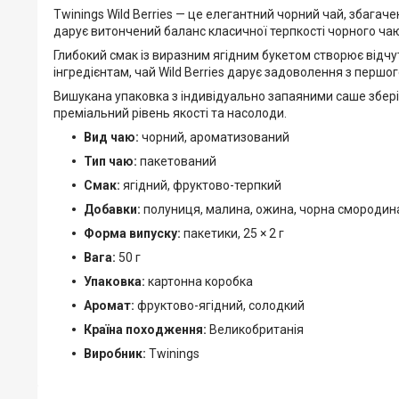
Twinings Wild Berries — це елегантний чорний чай, збага
дарує витончений баланс класичної терпкості чорного чаю 
Глибокий смак із виразним ягідним букетом створює відчу
інгредієнтам, чай Wild Berries дарує задоволення з першо
Вишукана упаковка з індивідуально запаяними саше зберіг
преміальний рівень якості та насолоди.
Вид чаю:
чорний, ароматизований
Тип чаю:
пакетований
Смак:
ягідний, фруктово-терпкий
Добавки:
полуниця, малина, ожина, чорна смородина
Форма випуску:
пакетики, 25 × 2 г
Вага:
50 г
Упаковка:
картонна коробка
Аромат:
фруктово-ягідний, солодкий
Країна походження:
Великобританія
Виробник:
Twinings