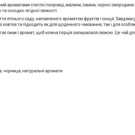
чений ароматами стиглої полуниці, малини, ожини, чорної смородини
та солодко-ягідної свіжості.
ття літнього саду, наповненого ароматом фруктів і сонця. Завдяки
го ковтка та підходить як для щоденного чаювання, так і для особл
ає смак і аромат, щоб кожна порція залишалася свіжою. Це чай для
, чорниця, натуральні аромати