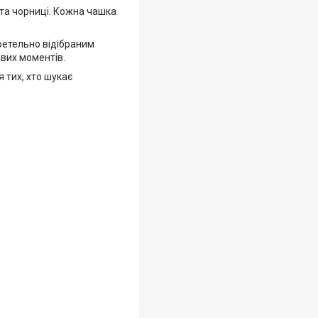
 та чорниці. Кожна чашка
 ретельно відібраним
ивих моментів.
 тих, хто шукає