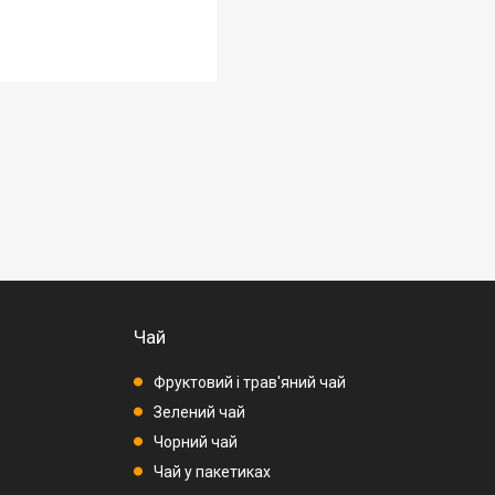
Чай
Фруктовий і трав'яний чай
Зелений чай
Чорний чай
Чай у пакетиках