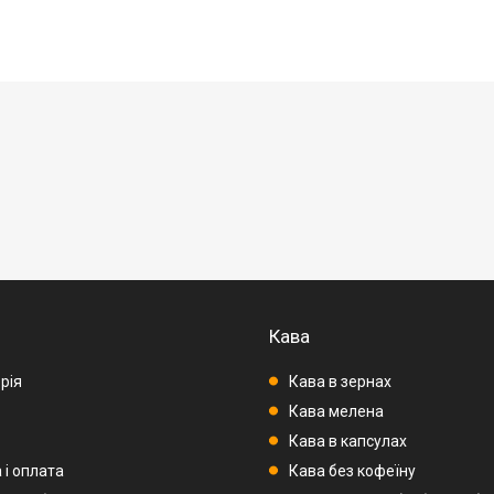
Кава
рія
Кава в зернах
Кава мелена
Кава в капсулах
 і оплата
Кава без кофеїну