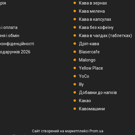
рія
Кава в зернах
Кава мелена
Кава в капсулах
 і оплата
Кава без кофеїну
ня і обмін
Кава в чалдах (таблетках)
 конфіденційності
Дріп-кава
подарунків 2026
Blasercafe
Malongo
Yellow Place
YoCo
Illy
Добавки до напоїв
Какао
Кавомашини
Сайт створений на маркетплейсі
Prom.ua