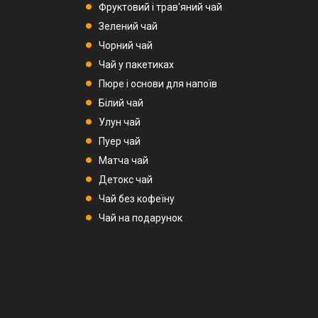
Фруктовий і трав'яний чай
Зелений чай
Чорний чай
Чай у пакетиках
Пюре і основи для напоїв
Білий чай
Улун чай
Пуер чай
Матча чай
Детокс чай
Чай без кофеїну
Чай на подарунок