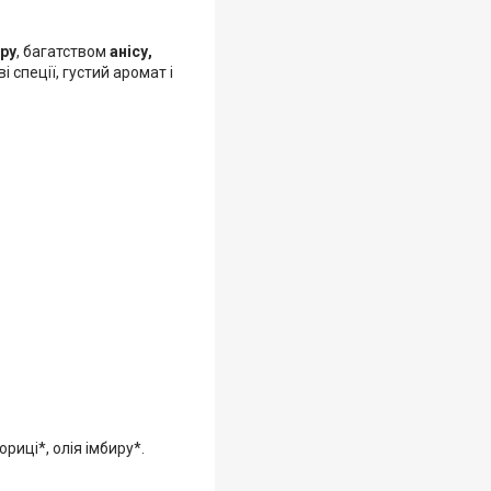
ру
, багатством
анісу,
і спеції, густий аромат і
риці*, олія імбиру*.