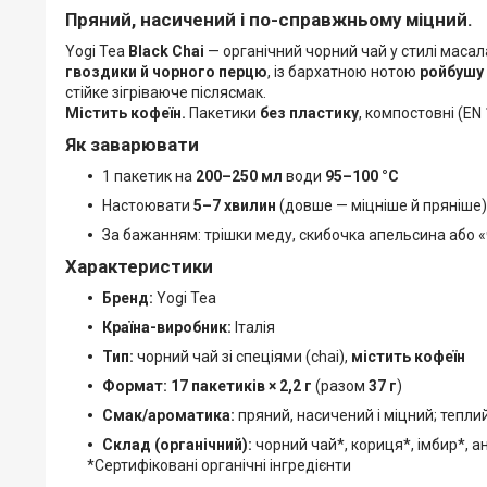
Пряний, насичений і по-справжньому міцний.
Yogi Tea
Black Chai
— органічний чорний чай у стилі масал
гвоздики й чорного перцю
, із бархатною нотою
ройбушу
стійке зігріваюче післясмак.
Містить кофеїн.
Пакетики
без пластику
, компостовні (EN
Як заварювати
1 пакетик на
200–250 мл
води
95–100 °C
Настоювати
5–7 хвилин
(довше — міцніше й пряніше)
За бажанням: трішки меду, скибочка апельсина або
Характеристики
Бренд:
Yogi Tea
Країна-виробник:
Італія
Тип:
чорний чай зі спеціями (chai),
містить кофеїн
Формат:
17 пакетиків × 2,2 г
(разом
37 г
)
Смак/ароматика:
пряний, насичений і міцний; тепл
Склад (органічний):
чорний чай*, кориця*, імбир*, ан
*Сертифіковані органічні інгредієнти