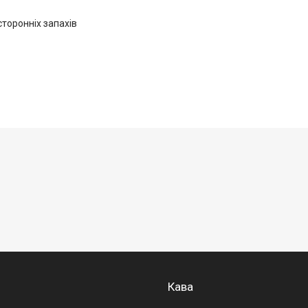
сторонніх запахів
Кава