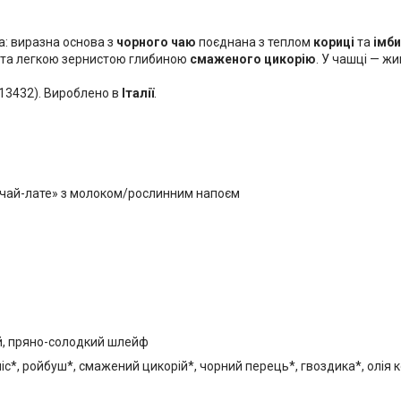
а: виразна основа з
чорного чаю
поєднана з теплом
кориці
та
імби
та легкою зернистою глибиною
смаженого цикорію
. У чашці — жив
 13432). Вироблено в
Італії
.
 «чай-лате» з молоком/рослинним напоєм
ий, пряно-солодкий шлейф
іс*, ройбуш*, смажений цикорій*, чорний перець*, гвоздика*, олія ко