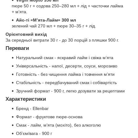
Virgin Mojito 350 мл
пюре 50 г + содова 250–280 мл + лід + часточки лайма
+ м’ята.
Айс-ті «М’ята-Лайм» 300 мл
зелений чай 270 мл + пюре 30–35 г + лід.
Орієнтовний вихід
За середньої витрати 30 г - до 30 порцій з пляшки 900 г.
Переваги
Натуральний смак - яскравий лайм і свіжа м’ята
Універсальність - напої, десерти, соуси, морозиво
Готовність - без чищення лайма і товчення м’яти
Стабільність - передбачуваний смак і собівартість
Зручний формат - 900 г, легко дозувати за рецептами
Характеристики
Бренд - Ellenbar
Формат - фруктове пюре-основа
Смак - лайм, м’ята (мохіто), без алкоголю
Об’єм/вага - 900 г