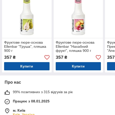
Фруктове пюре-основа
Фруктове пюре-основа
Фрук
Ellenbar "Груша", пляшка
Ellenbar "Нахабний
Прем
900 г
фрукт", пляшка 900 г
"Апе
пляш
357
357
357
₴
₴
Купити
Купити
Про нас
99% позитивних з 315 відгуків за рік
Працює з 08.01.2025
м. Київ
Київ, Україна