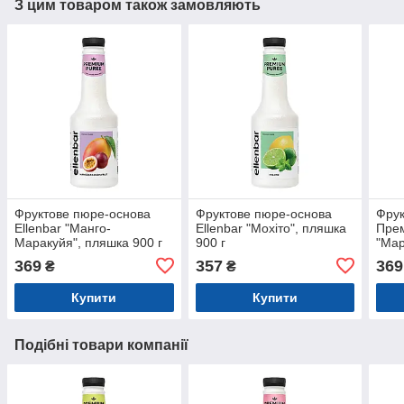
З цим товаром також замовляють
Фруктове пюре-основа
Фруктове пюре-основа
Фрук
Ellenbar "Манго-
Ellenbar "Мохіто", пляшка
Прем
Маракуйя", пляшка 900 г
900 г
"Мар
369
357
369
₴
₴
Купити
Купити
Подібні товари компанії