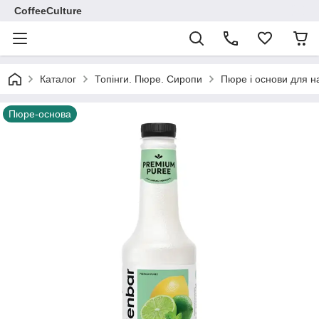
CoffeeCulture
Каталог
Топінги. Пюре. Сиропи
Пюре і основи для н
Пюре-основа