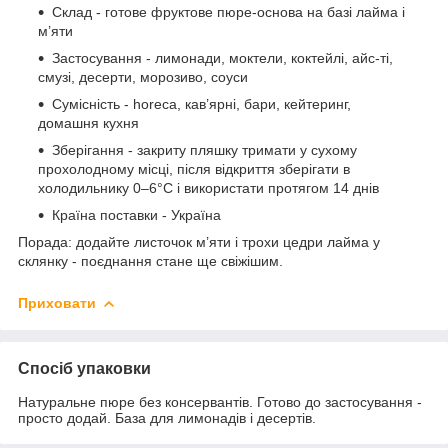
Склад - готове фруктове пюре-основа на базі лайма і
м’яти
Застосування - лимонади, моктели, коктейлі, айс-ті,
смузі, десерти, морозиво, соуси
Сумісність - horeca, кав’ярні, бари, кейтеринг,
домашня кухня
Зберігання - закриту пляшку тримати у сухому
прохолодному місці, після відкриття зберігати в
холодильнику 0–6°C і використати протягом 14 днів
Країна поставки - Україна
Порада: додайте листочок м’яти і трохи цедри лайма у
склянку - поєднання стане ще свіжішим.
Приховати
Спосіб упаковки
Натуральне пюре без консервантів. Готово до застосування -
просто додай. База для лимонадів і десертів.