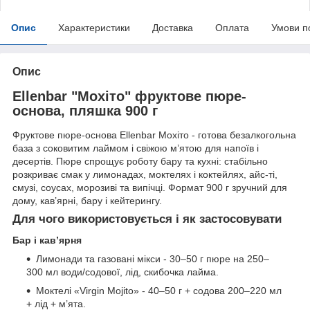
Опис
Характеристики
Доставка
Оплата
Умови п
Опис
Ellenbar "Мохіто" фруктове пюре-
основа, пляшка 900 г
Фруктове пюре-основа Ellenbar Мохіто - готова безалкогольна
база з соковитим лаймом і свіжою м’ятою для напоїв і
десертів. Пюре спрощує роботу бару та кухні: стабільно
розкриває смак у лимонадах, моктелях і коктейлях, айс-ті,
смузі, соусах, морозиві та випічці. Формат 900 г зручний для
дому, кав’ярні, бару і кейтерингу.
Для чого використовується і як застосовувати
Бар і кав’ярня
Лимонади та газовані мікси - 30–50 г пюре на 250–
300 мл води/содової, лід, скибочка лайма.
Моктелі «Virgin Mojito» - 40–50 г + содова 200–220 мл
+ лід + м’ята.