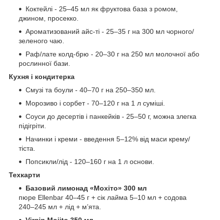
Коктейлі - 25–45 мл як фруктова база з ромом,
джином, просекко.
Ароматизований айс-ті - 25–35 г на 300 мл чорного/
зеленого чаю.
Раф/лате колд-брю - 20–30 г на 250 мл молочної або
рослинної бази.
Кухня і кондитерка
Смузі та боули - 40–70 г на 250–350 мл.
Морозиво і сорбет - 70–120 г на 1 л суміші.
Соуси до десертів і панкейків - 25–50 г, можна злегка
підігріти.
Начинки і креми - введення 5–12% від маси крему/
тіста.
Попсикли/лід - 120–160 г на 1 л основи.
Техкарти
Базовий лимонад «Мохіто» 300 мл
пюре Ellenbar 40–45 г + сік лайма 5–10 мл + содова
240–245 мл + лід + м’ята.