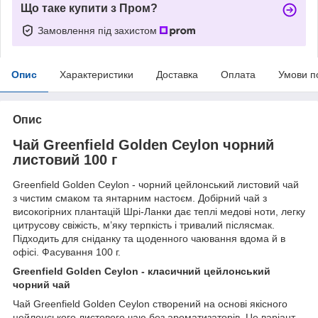
Що таке купити з Пром?
Замовлення під захистом
Опис
Характеристики
Доставка
Оплата
Умови п
Опис
Чай Greenfield Golden Ceylon чорний
листовий 100 г
Greenfield Golden Ceylon - чорний цейлонський листовий чай
з чистим смаком та янтарним настоєм. Добірний чай з
високогірних плантацій Шрі-Ланки дає теплі медові ноти, легку
цитрусову свіжість, м’яку терпкість і тривалий післясмак.
Підходить для сніданку та щоденного чаювання вдома й в
офісі. Фасування 100 г.
Greenfield Golden Ceylon - класичний цейлонський
чорний чай
Чай Greenfield Golden Ceylon створений на основі якісного
цейлонського листового чаю без ароматизаторів. Це варіант