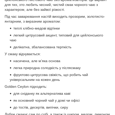
для тих, хто любить чесний, чистий смак чорного чаю з
характером, але без зайвої різкості.
Під час заварювання настій виходить прозорим, золотисто-
янтарним, з виразним ароматом:
теплі хлібно-медові відтінки
легкий цитрусовий акцент, типовий для цейлонського
чаю
делікатна, збалансована терпкість
У смаку відчувається:
насичена, але м’яка основа
легка природна солодкість у післясмаку
фруктово-цитрусова свіжість, що робить чай
універсальним на кожен день
Golden Ceylon підходить:
для сніданку як альтернатива каві
як основний чорний чай у домі чи офісі
до тостів, десертів, випічки, сиру
Добре смакує сам по собі, а також із цукром, медом, лимоном