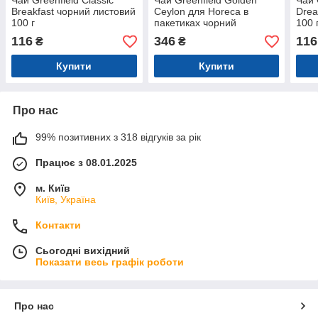
Чай Greenfield Classic
Чай Greenfield Golden
Чай 
Breakfast чорний листовий
Ceylon для Horeсa в
Drea
100 г
пакетиках чорний
100 
100штх2г
116
346
116
₴
₴
Купити
Купити
Про нас
99% позитивних з 318 відгуків за рік
Працює з 08.01.2025
м. Київ
Київ, Україна
Контакти
Сьогодні вихідний
Показати весь графік роботи
Про нас