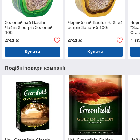
Зелений чай Basilur
Чорний чай Basilur Чайний
Чорн
Чайний острів Зелений
острів Золотий 100г
"Sea
100г
Crat
дере
434
434
1 0
₴
₴
Купити
Купити
Подібні товари компанії