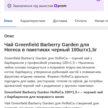
Замовлення під захистом
Опис
Характеристики
Доставка
Оплата
Умови п
Опис
Чай Greenfield Barberry Garden для
Horeсa в пакетиках черный 100штх1,5г
Greenfield Barberry Garden для HoReCa – чорний чай з
барбарисом у професійній упаковці 100×1,5 г. Насичена
чайна основа поєднується з яскравою ягідно-кисленькою
нотою барбарису, утворюючи рубіновий настій з освіжаючим,
фруктово-ягідним смаком. Формат HoReCa ідеально
підходить для кафе, ресторанів, готелів та офісів, де потрібен
ароматний чорний чай з родзинкою у зручних пакетиках.
Greenfield Barberry Garden HoReCa 100×1,5 г – чорний чай
з барбарисом для яскравого меню
Чай Greenfield Barberry Garden для HoReCa створений для
закладів, які хочуть урізноманітнити чайну карту і