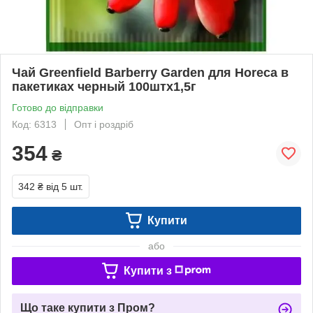
Чай Greenfield Barberry Garden для Horeсa в
пакетиках черный 100штх1,5г
Готово до відправки
Код: 6313
Опт і роздріб
354
₴
342 ₴
від 5 шт.
Купити
або
Купити з
Що таке купити з Пром?