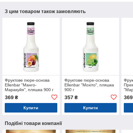
З цим товаром також замовляють
Фруктове пюре-основа
Фруктове пюре-основа
Фрук
Ellenbar "Манго-
Ellenbar "Мохіто", пляшка
Прем
Маракуйя", пляшка 900 г
900 г
"Мар
369
357
369
₴
₴
Купити
Купити
Подібні товари компанії