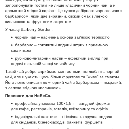
запропонувати гостям не лише класичний чорний чай, а й
ароматний ягідний варіант. Це купаж добірного чорного чаю з
барбарисом, який дає виразний, свіжий смак з легкою
кислинкою та фруктовим акцентом.
У чашці Barberry Garden:
чорний чай – насичена основа з м’якою терпкістю
барбарис – соковитий ягідний штрих з приємною
кислинкою
рубіново-янтарний настій – ефектний вигляд при
подачі в скляній чашці чи чайнику
Такий чай добре сприймається гостями, які люблять чорний
чай, але шукають щось більш фруктове та “живе” за смаком.
Його легко описати як «чорний чай з барбарисом – яскравий,
з легкою ягідною кислинкою».
Переваги для HoReCa:
професійна упаковка 100×1,5 г – вигідний формат
для кафе, ресторанів, готелів, кейтерингу та офісів
індивідуальні пакетики – гігієнічна та зручна подача
для сніданків, бізнес-заходів, банкетів, фуршетів