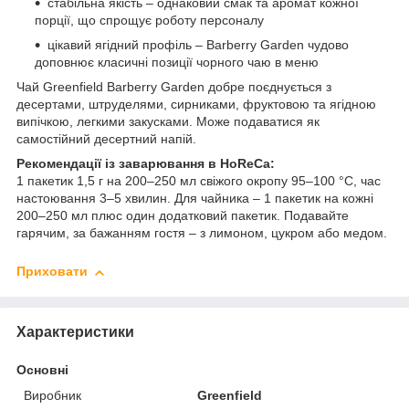
стабільна якість – однаковий смак та аромат кожної
порції, що спрощує роботу персоналу
цікавий ягідний профіль – Barberry Garden чудово
доповнює класичні позиції чорного чаю в меню
Чай Greenfield Barberry Garden добре поєднується з
десертами, штруделями, сирниками, фруктовою та ягідною
випічкою, легкими закусками. Може подаватися як
самостійний десертний напій.
Рекомендації із заварювання в HoReCa:
1 пакетик 1,5 г на 200–250 мл свіжого окропу 95–100 °C, час
настоювання 3–5 хвилин. Для чайника – 1 пакетик на кожні
200–250 мл плюс один додатковий пакетик. Подавайте
гарячим, за бажанням гостя – з лимоном, цукром або медом.
Приховати
Характеристики
Основні
Виробник
Greenfield