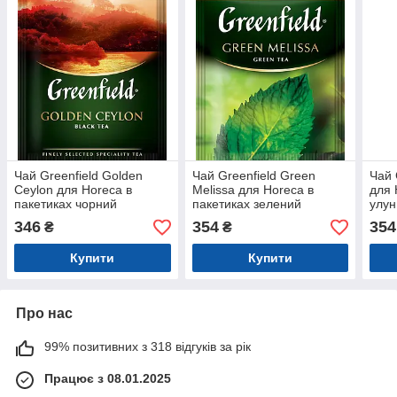
Чай Greenfield Golden
Чай Greenfield Green
Чай 
Ceylon для Horeсa в
Melissa для Horeсa в
для 
пакетиках чорний
пакетиках зелений
улун
100штх2г
100штх1,5г
346
354
354
₴
₴
Купити
Купити
Про нас
99% позитивних з 318 відгуків за рік
Працює з 08.01.2025