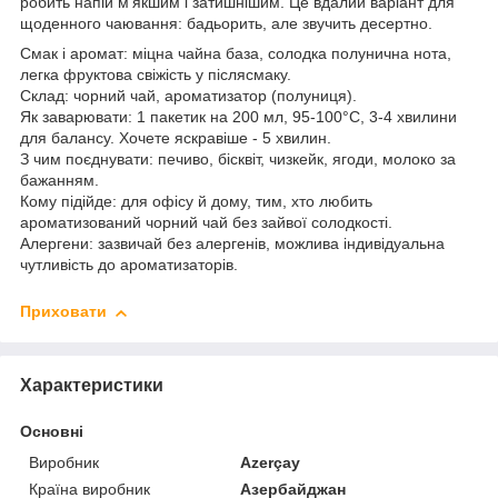
робить напій м’якшим і затишнішим. Це вдалий варіант для
щоденного чаювання: бадьорить, але звучить десертно.
Смак і аромат: міцна чайна база, солодка полунична нота,
легка фруктова свіжість у післясмаку.
Склад: чорний чай, ароматизатор (полуниця).
Як заварювати: 1 пакетик на 200 мл, 95-100°C, 3-4 хвилини
для балансу. Хочете яскравіше - 5 хвилин.
З чим поєднувати: печиво, бісквіт, чизкейк, ягоди, молоко за
бажанням.
Кому підійде: для офісу й дому, тим, хто любить
ароматизований чорний чай без зайвої солодкості.
Алергени: зазвичай без алергенів, можлива індивідуальна
чутливість до ароматизаторів.
Приховати
Характеристики
Основні
Виробник
Azerçay
Країна виробник
Азербайджан