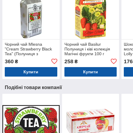
Чорний чай Mlesna
Чорний чай Basilur
Шок
"Cream Strawberry Black
Полуниця і ківі колекція
моло
Tea" (Полуниця з
Магічні фрукти 100 г
Loll
вершками) 100 г
Полу
360
258
176
₴
₴
пали
Купити
Купити
Подібні товари компанії