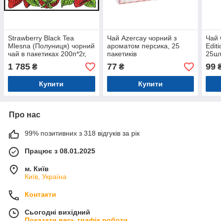
Strawberry Black Tea
Чай Azercay чорний з
Чай 
Mlesna (Полуниця) чорний
ароматом персика, 25
Edit
чай в пакетиках 200п*2г,
пакетиків
25шт
400 г
1 785
77
99
₴
₴
Купити
Купити
Про нас
99% позитивних з 318 відгуків за рік
Працює з 08.01.2025
м. Київ
Київ, Україна
Контакти
Сьогодні вихідний
Показати весь графік роботи