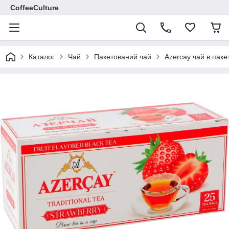
CoffeeCulture
Каталог
Чай
Пакетований чай
Azercay чай в паке