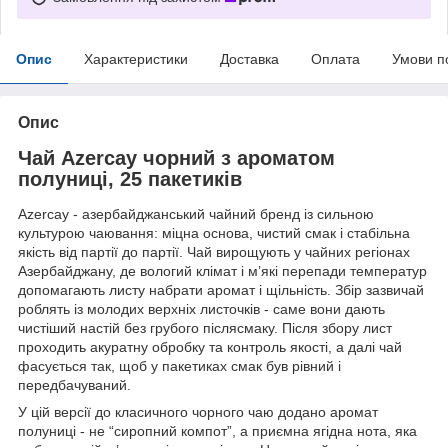
Опис
Характеристики
Доставка
Оплата
Умови п
Опис
Чай Azercay чорний з ароматом
полуниці, 25 пакетиків
Azercay - азербайджанський чайний бренд із сильною
культурою чаювання: міцна основа, чистий смак і стабільна
якість від партії до партії. Чай вирощують у чайних регіонах
Азербайджану, де вологий клімат і м’які перепади температур
допомагають листу набрати аромат і щільність. Збір зазвичай
роблять із молодих верхніх листочків - саме вони дають
чистіший настій без грубого післясмаку. Після збору лист
проходить акуратну обробку та контроль якості, а далі чай
фасується так, щоб у пакетиках смак був рівний і
передбачуваний.
У цій версії до класичного чорного чаю додано аромат
полуниці - не “сиропний компот”, а приємна ягідна нота, яка