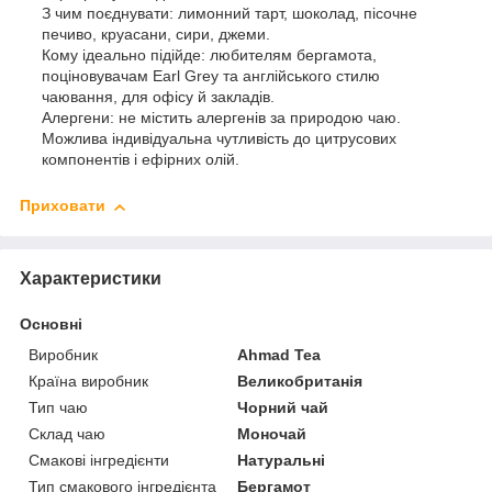
З чим поєднувати: лимонний тарт, шоколад, пісочне
печиво, круасани, сири, джеми.
Кому ідеально підійде: любителям бергамота,
поціновувачам Earl Grey та англійського стилю
чаювання, для офісу й закладів.
Алергени: не містить алергенів за природою чаю.
Можлива індивідуальна чутливість до цитрусових
компонентів і ефірних олій.
Приховати
Характеристики
Основні
Виробник
Ahmad Tea
Країна виробник
Великобританія
Тип чаю
Чорний чай
Склад чаю
Моночай
Смакові інгредієнти
Натуральні
Тип смакового інгредієнта
Бергамот