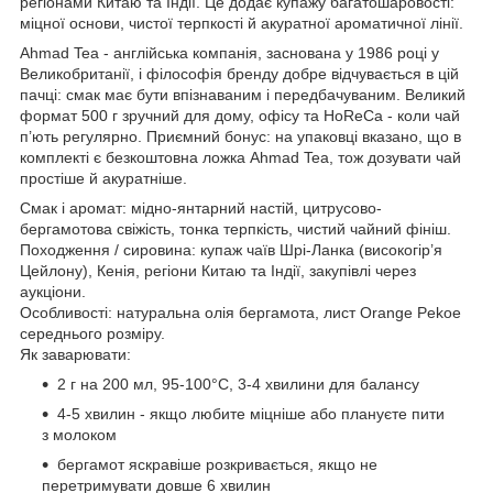
регіонами Китаю та Індії. Це додає купажу багатошаровості:
міцної основи, чистої терпкості й акуратної ароматичної лінії.
Ahmad Tea - англійська компанія, заснована у 1986 році у
Великобританії, і філософія бренду добре відчувається в цій
пачці: смак має бути впізнаваним і передбачуваним. Великий
формат 500 г зручний для дому, офісу та HoReCa - коли чай
п’ють регулярно. Приємний бонус: на упаковці вказано, що в
комплекті є безкоштовна ложка Ahmad Tea, тож дозувати чай
простіше й акуратніше.
Смак і аромат: мідно-янтарний настій, цитрусово-
бергамотова свіжість, тонка терпкість, чистий чайний фініш.
Походження / сировина: купаж чаїв Шрі-Ланка (високогір’я
Цейлону), Кенія, регіони Китаю та Індії, закупівлі через
аукціони.
Особливості: натуральна олія бергамота, лист Orange Pekoe
середнього розміру.
Як заварювати:
2 г на 200 мл, 95-100°C, 3-4 хвилини для балансу
4-5 хвилин - якщо любите міцніше або плануєте пити
з молоком
бергамот яскравіше розкривається, якщо не
перетримувати довше 6 хвилин