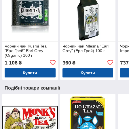
Чорний чай Kusmi Tea
Чорний чай Mlesna "Earl
Чор
"Ерл Грей" Earl Grey
Grey" (Ерл Грей) 100 г
Impe
(Organic) 100 г
1 106
360
737
₴
₴
Купити
Купити
Подібні товари компанії