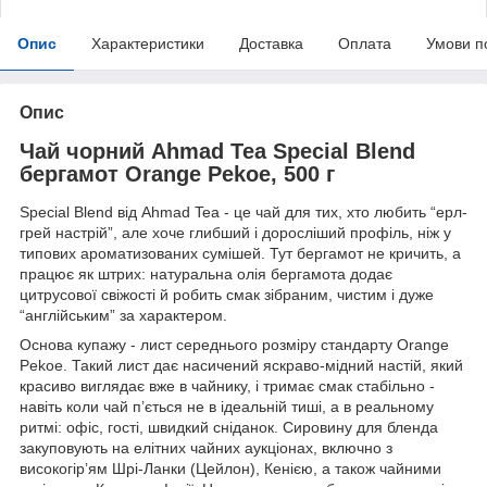
Опис
Характеристики
Доставка
Оплата
Умови п
Опис
Чай чорний Ahmad Tea Special Blend
бергамот Orange Pekoe, 500 г
Special Blend від Ahmad Tea - це чай для тих, хто любить “ерл-
грей настрій”, але хоче глибший і доросліший профіль, ніж у
типових ароматизованих сумішей. Тут бергамот не кричить, а
працює як штрих: натуральна олія бергамота додає
цитрусової свіжості й робить смак зібраним, чистим і дуже
“англійським” за характером.
Основа купажу - лист середнього розміру стандарту Orange
Pekoe. Такий лист дає насичений яскраво-мідний настій, який
красиво виглядає вже в чайнику, і тримає смак стабільно -
навіть коли чай п’ється не в ідеальній тиші, а в реальному
ритмі: офіс, гості, швидкий сніданок. Сировину для бленда
закуповують на елітних чайних аукціонах, включно з
високогір’ям Шрі-Ланки (Цейлон), Кенією, а також чайними