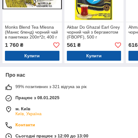
Monks Blend Tea Mlesna
Akbar Do Ghazal Earl Grey
Ahma
(Манкс бленд) чорний чай
чорний чай з бергамотом
чорн
в пакетиках 200п*2г, 400 г
(FBOPF), 500 г
1 760
561
616
₴
₴
Купити
Купити
Про нас
99% позитивних з 321 відгука за рік
Працює з 08.01.2025
м. Київ
Київ, Україна
Контакти
Сьогодні працює з 12:00 до 13:00