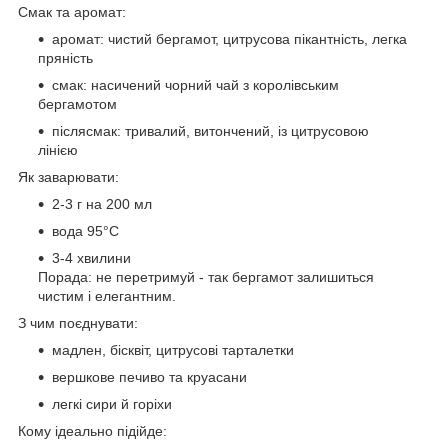
Смак та аромат:
аромат: чистий бергамот, цитрусова пікантність, легка
пряність
смак: насичений чорний чай з королівським
бергамотом
післясмак: тривалий, витончений, із цитрусовою
лінією
Як заварювати:
2-3 г на 200 мл
вода 95°C
3-4 хвилини
Порада: не перетримуй - так бергамот залишиться
чистим і елегантним.
З чим поєднувати:
мадлен, бісквіт, цитрусові тарталетки
вершкове печиво та круасани
легкі сири й горіхи
Кому ідеально підійде: