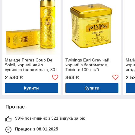
Mariage Freres Coup De
Twinings Earl Grey чай
Mari
Soleil, чорний чай з
чорний з бергамотом
чорн
суницею і карамеллю, 80 г
Твінінгс 100 г ж/б
ягод
(жерстяна банка)
банк
2 530
363
2 5
₴
₴
Купити
Купити
Про нас
99% позитивних з 321 відгука за рік
Працює з 08.01.2025