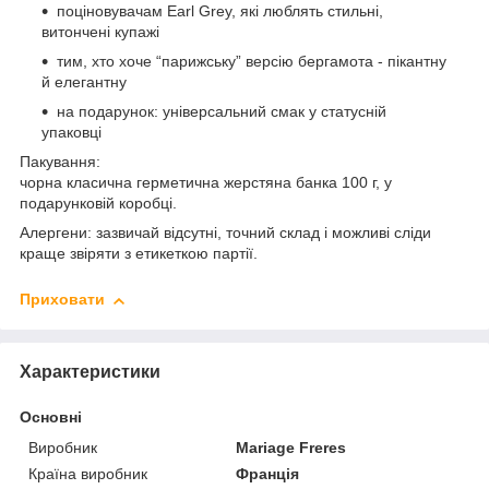
поціновувачам Earl Grey, які люблять стильні,
витончені купажі
тим, хто хоче “парижську” версію бергамота - пікантну
й елегантну
на подарунок: універсальний смак у статусній
упаковці
Пакування:
чорна класична герметична жерстяна банка 100 г, у
подарунковій коробці.
Алергени: зазвичай відсутні, точний склад і можливі сліди
краще звіряти з етикеткою партії.
Приховати
Характеристики
Основні
Виробник
Mariage Freres
Країна виробник
Франція