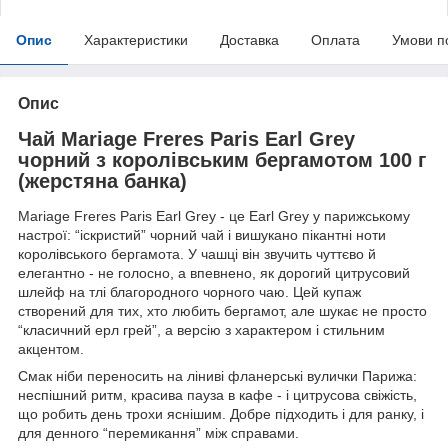
Опис
Характеристики
Доставка
Оплата
Умови п
Опис
Чай Mariage Freres Paris Earl Grey
чорний з королівським бергамотом 100 г
(жерстяна банка)
Mariage Freres Paris Earl Grey - це Earl Grey у парижському
настрої: “іскристий” чорний чай і вишукано пікантні ноти
королівського бергамота. У чашці він звучить чуттєво й
елегантно - не голосно, а впевнено, як дорогий цитрусовий
шлейф на тлі благородного чорного чаю. Цей купаж
створений для тих, хто любить бергамот, але шукає не просто
“класичний ерл грей”, а версію з характером і стильним
акцентом.
Смак ніби переносить на ліниві фланерські вулички Парижа:
неспішний ритм, красива пауза в кафе - і цитрусова свіжість,
що робить день трохи яснішим. Добре підходить і для ранку, і
для денного “перемикання” між справами.