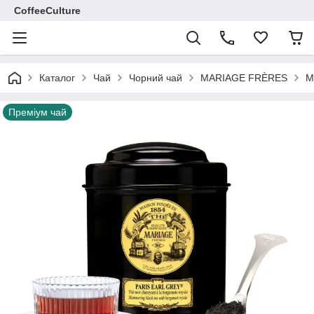
CoffeeCulture
Каталог
Чай
Чорний чай
MARIAGE FRÈRES
M
Преміум чай