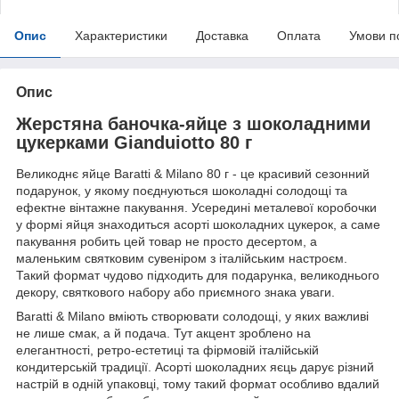
Опис
Характеристики
Доставка
Оплата
Умови п
Опис
Жерстяна баночка-яйце з шоколадними
цукерками Gianduiotto 80 г
Великоднє яйце Baratti & Milano 80 г - це красивий сезонний
подарунок, у якому поєднуються шоколадні солодощі та
ефектне вінтажне пакування. Усередині металевої коробочки
у формі яйця знаходиться асорті шоколадних цукерок, а саме
пакування робить цей товар не просто десертом, а
маленьким святковим сувеніром з італійським настроєм.
Такий формат чудово підходить для подарунка, великоднього
декору, святкового набору або приємного знака уваги.
Baratti & Milano вміють створювати солодощі, у яких важливі
не лише смак, а й подача. Тут акцент зроблено на
елегантності, ретро-естетиці та фірмовій італійській
кондитерській традиції. Асорті шоколадних яєць дарує різний
настрій в одній упаковці, тому такий формат особливо вдалий