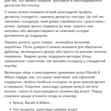
для тих, хто любить обирати, куштувати й насолоджуватися
десертом без поспіху.
У смаку можна очікувати м'який шоколадний профіль,
делікатну солодкість і приємну десертну текстуру. Це той тип
святкових солодощів, який добре сприймається і дорослими, і
дітьми. Цукерки зручно подавати до кави, чорного чаю,
капучино або використовувати як невелике солодке
доповнення до подарунка.
Окрема цінність цього товару - колекційна металева
коробочка. Після цукерок її можна залишити для зберігання
дрібниць, великоднього декору або просто як красиве сезонне
пакування. Завдяки цьому подарунок виглядає більш
завершеним і пам'ятним, ніж звичайні солодощі у стандартній
коробці.
Великоднє яйце з шоколадними цукерками асорті Baratti &
Milano підійде тим, хто шукає невеликий, але ефектний
подарунок, любить італійські солодощі та цінує красиві деталі
в пакуванні. Алергени: шоколадні цукерки можуть містити
молоко, горіхи та інші інгредієнти залежно від асорті. Перед
покупкою краще уточнити склад на упаковці.
Бренд: Baratti & Milano
Тип продукту: шоколадні цукерки асорті