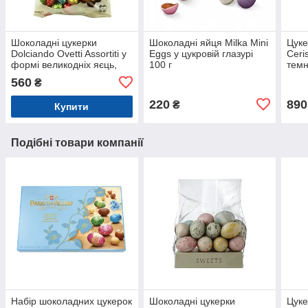
Шоколадні цукерки
Шоколадні яйця Milka Mini
Цуке
Dolciando Ovetti Assortiti у
Eggs у цукровій глазурі
Ceri
формі великодніх яєць,
100 г
темн
850 г
шоко
560
₴
200 
220
890
₴
Купити
Подібні товари компанії
Набір шоколадних цукерок
Шоколадні цукерки
Цуке