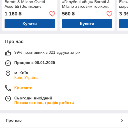
Baratti & Milano Ovetti
«Голубині яйця» Baratti &
Екск
Assortiti (Великоднє
Milano з лісовим горіхом,
марц
асорті), 275 г
100 г
1 160
560
3 3
₴
₴
Купити
Купити
Про нас
99% позитивних з 321 відгука за рік
Працює з 08.01.2025
м. Київ
Київ, Україна
Контакти
Сьогодні вихідний
Показати весь графік роботи
Про нас