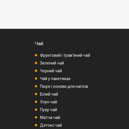
Чай
Фруктовий і трав'яний чай
Зелений чай
Чорний чай
Чай у пакетиках
Пюре і основи для напоїв
Білий чай
Улун чай
Пуер чай
Матча чай
Детокс чай