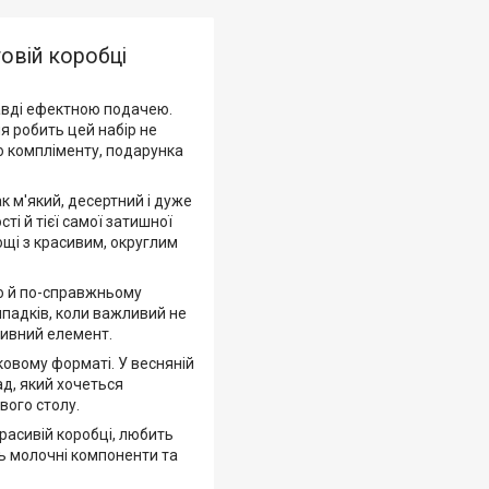
товій коробці
равді ефектною подачею.
я робить цей набір не
о компліменту, подарунка
к м'який, десертний і дуже
і й тієї самої затишної
дощі з красивим, округлим
жо й по-справжньому
ипадків, коли важливий не
тивний елемент.
ковому форматі. У весняній
ад, який хочеться
вого столу.
красивій коробці, любить
ь молочні компоненти та