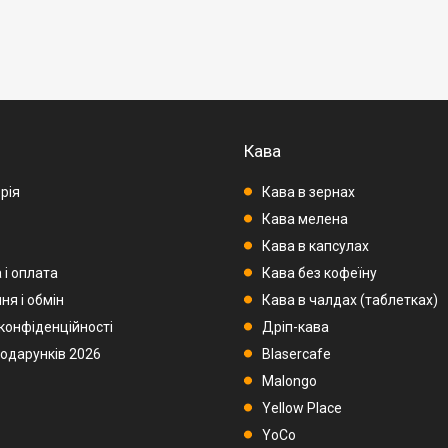
Кава
рія
Кава в зернах
Кава мелена
Кава в капсулах
 і оплата
Кава без кофеїну
ня і обмін
Кава в чалдах (таблетках)
 конфіденційності
Дріп-кава
подарунків 2026
Blasercafe
Malongo
Yellow Place
YoCo