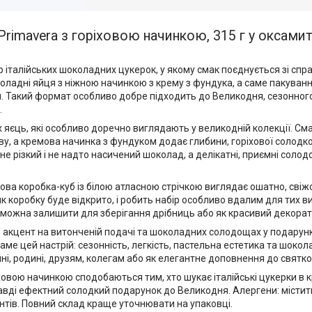
Primavera з горіховою начинкою, 315 г у оксами
ір італійських шоколадних цукерок, у якому смак поєднується зі сп
оладні яйця з ніжною начинкою з крему з фундука, а саме пакуванн
 Такий формат особливо добре підходить до Великодня, сезонног
.
 яєць, які особливо доречно виглядають у великодній колекції. Сма
, а кремова начинка з фундуком додає глибини, горіхової солодкост
 не різкий і не надто насичений шоколад, а делікатні, приємні соло
ова коробка-куб із білою атласною стрічкою виглядає ошатно, сві
 коробку буде відкрито, і робить набір особливо вдалим для тих в
ку можна залишити для зберігання дрібниць або як красивий декора
ить акцент на витонченій подачі та шоколадних солодощах у подарун
аме цей настрій: сезонність, легкість, пастельна естетика та шокол
ні, родині, друзям, колегам або як елегантне доповнення до святко
ховою начинкою сподобаються тим, хто шукає італійські цукерки в 
авді ефектний солодкий подарунок до Великодня. Алергени: містит
ієнтів. Повний склад краще уточнювати на упаковці.