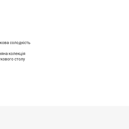
кова солодкість
няна колекція
ткового столу