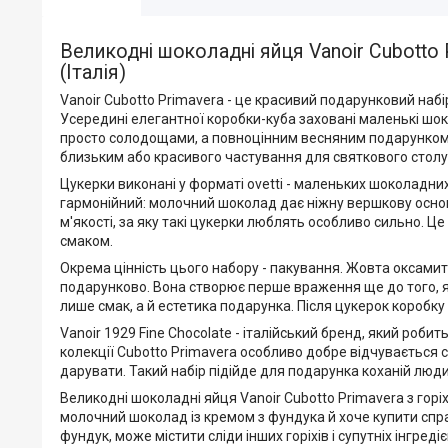
Великодні шоколадні яйця Vanoir Cubotto 
(Італія)
Vanoir Cubotto Primavera - це красивий подарунковий наб
Усередині елегантної коробки-куба заховані маленькі шок
просто солодощами, а повноцінним весняним подарунком.
близьким або красивого частування для святкового столу
Цукерки виконані у форматі ovetti - маленьких шоколадних
гармонійний: молочний шоколад дає ніжну вершкову основу
м'якості, за яку такі цукерки люблять особливо сильно. Це
смаком.
Окрема цінність цього набору - пакування. Жовта оксамит
подарунково. Вона створює перше враження ще до того, як
лише смак, а й естетика подарунка. Після цукерок короб
Vanoir 1929 Fine Chocolate - італійський бренд, який роб
колекції Cubotto Primavera особливо добре відчувається с
дарувати. Такий набір підійде для подарунка коханій люди
Великодні шоколадні яйця Vanoir Cubotto Primavera з горі
молочний шоколад із кремом з фундука й хоче купити спр
фундук, може містити сліди інших горіхів і супутніх інгред