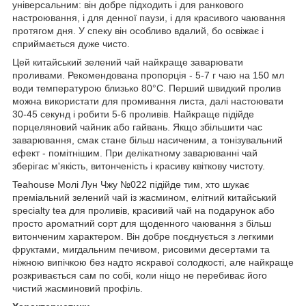
універсальним: він добре підходить і для ранкового
настроювання, і для денної паузи, і для красивого чаювання
протягом дня. У спеку він особливо вдалий, бо освіжає і
сприймається дуже чисто.
Цей китайський зелений чай найкраще заварювати
проливами. Рекомендована пропорція - 5-7 г чаю на 150 мл
води температурою близько 80°C. Перший швидкий пролив
можна використати для промивання листа, далі настоювати
30-45 секунд і робити 5-6 проливів. Найкраще підійде
порцеляновий чайник або гайвань. Якщо збільшити час
заварювання, смак стане більш насиченим, а тонізувальний
ефект - помітнішим. При делікатному заварюванні чай
зберігає м'якість, витонченість і красиву квіткову чистоту.
Teahouse Молі Лун Чжу №022 підійде тим, хто шукає
преміальний зелений чай із жасмином, елітний китайський
specialty tea для проливів, красивий чай на подарунок або
просто ароматний сорт для щоденного чаювання з більш
витонченим характером. Він добре поєднується з легкими
фруктами, мигдальним печивом, рисовими десертами та
ніжною випічкою без надто яскравої солодкості, але найкраще
розкривається сам по собі, коли ніщо не перебиває його
чистий жасминовий профіль.