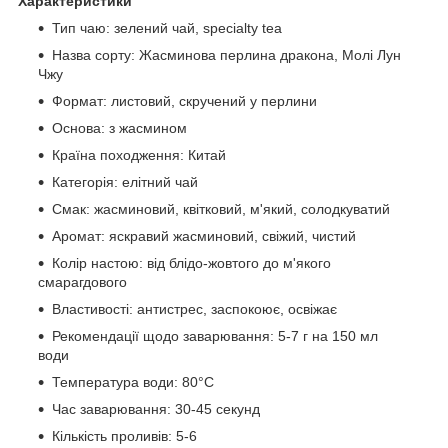
Характеристики
Тип чаю: зелений чай, specialty tea
Назва сорту: Жасминова перлина дракона, Молі Лун
Чжу
Формат: листовий, скручений у перлини
Основа: з жасмином
Країна походження: Китай
Категорія: елітний чай
Смак: жасминовий, квітковий, м'який, солодкуватий
Аромат: яскравий жасминовий, свіжий, чистий
Колір настою: від блідо-жовтого до м'якого
смарагдового
Властивості: антистрес, заспокоює, освіжає
Рекомендації щодо заварювання: 5-7 г на 150 мл
води
Температура води: 80°C
Час заварювання: 30-45 секунд
Кількість проливів: 5-6