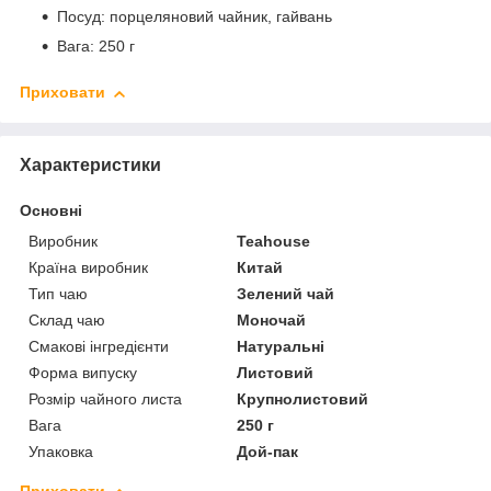
Посуд: порцеляновий чайник, гайвань
Вага: 250 г
Приховати
Характеристики
Основні
Виробник
Teahouse
Країна виробник
Китай
Тип чаю
Зелений чай
Склад чаю
Моночай
Смакові інгредієнти
Натуральні
Форма випуску
Листовий
Розмір чайного листа
Крупнолистовий
Вага
250 г
Упаковка
Дой-пак
Приховати