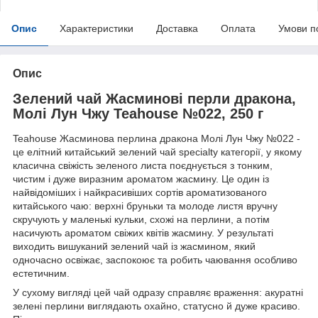
Опис
Характеристики
Доставка
Оплата
Умови п
Опис
Зелений чай Жасминові перли дракона,
Молі Лун Чжу Teahouse №022, 250 г
Teahouse Жасминова перлина дракона Молі Лун Чжу №022 -
це елітний китайський зелений чай specialty категорії, у якому
класична свіжість зеленого листа поєднується з тонким,
чистим і дуже виразним ароматом жасмину. Це один із
найвідоміших і найкрасивіших сортів ароматизованого
китайського чаю: верхні бруньки та молоде листя вручну
скручують у маленькі кульки, схожі на перлини, а потім
насичують ароматом свіжих квітів жасмину. У результаті
виходить вишуканий зелений чай із жасмином, який
одночасно освіжає, заспокоює та робить чаювання особливо
естетичним.
У сухому вигляді цей чай одразу справляє враження: акуратні
зелені перлини виглядають охайно, статусно й дуже красиво.