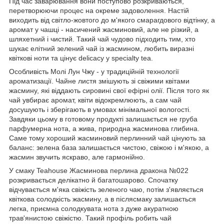
Під час заварювання вони поступово розкриваються,
перетворюючи процес на окреме задоволення. Настій
виходить від світло-жовтого до м'якого смарагдового відтінку, а
аромат у чашці - насичений жасминовий, але не різкий, а
шляхетний і чистий. Такий чай чудово підходить тим, хто
шукає елітний зелений чай із жасмином, любить виразні
квіткові ноти та цінує delicacy у specialty tea.
Особливість Молі Лун Чжу - у традиційній технології
ароматизації. Чайне листя змішують зі свіжими квітами
жасмину, які віддають сировині свої ефірні олії. Після того як
чай увбирає аромат, квіти відокремлюють, а сам чай
досушують і зберігають в умовах мінімальної вологості.
Завдяки цьому в готовому продукті залишається не груба
парфумерна нота, а жива, природна жасминова глибина.
Саме тому хороший жасминовий перлинний чай цінують за
баланс: зелена база залишається чистою, свіжою і м'якою, а
жасмин звучить яскраво, але гармонійно.
У смаку Teahouse Жасминова перлина дракона №022
розкривається делікатно й багатошарово. Спочатку
відчувається м'яка свіжість зеленого чаю, потім з'являється
квіткова солодкість жасмину, а в післясмаку залишається
легка, приємна солодкувата нота з дуже акуратною
трав'янистою свіжістю. Такий профіль робить чай