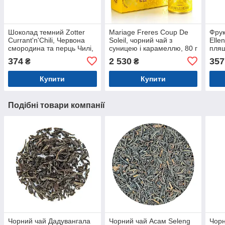
Шоколад темний Zotter
Mariage Freres Coup De
Фрук
Currant'n'Chili, Червона
Soleil, чорний чай з
Elle
смородина та перць Чилі,
суницею і карамеллю, 80 г
пляш
70% какао, 70г (Австрія)
(жерстяна банка)
374
2 530
357
₴
₴
Купити
Купити
Подібні товари компанії
Чорний чай Дадувангала
Чорний чай Асам Seleng
Чорн