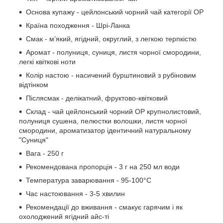
Основа купажу - цейлонський чорний чай категорії OP
Країна походження - Шрі-Ланка
Смак - м’який, ягідний, округлий, з легкою терпкістю
Аромат - полуниця, суниця, листя чорної смородини,
легкі квіткові ноти
Колір настою - насичений бурштиновий з рубіновим
відтінком
Післясмак - делікатний, фруктово-квітковий
Склад - чай цейлонський чорний OP крупнолистовий,
полуниця сушена, пелюстки волошки, листя чорної
смородини, ароматизатор ідентичний натуральному
"Суниця"
Вага - 250 г
Рекомендована пропорція - 3 г на 250 мл води
Температура заварювання - 95-100°C
Час настоювання - 3-5 хвилин
Рекомендації до вживання - смакує гарячим і як
охолоджений ягідний айс-ті