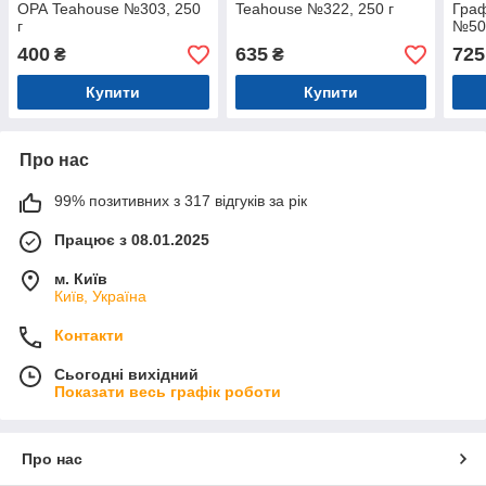
ОРА Teahouse №303, 250
Teahouse №322, 250 г
Граф
г
№500
400
635
725
₴
₴
Купити
Купити
Про нас
99% позитивних з 317 відгуків за рік
Працює з 08.01.2025
м. Київ
Київ, Україна
Контакти
Сьогодні вихідний
Показати весь графік роботи
Про нас