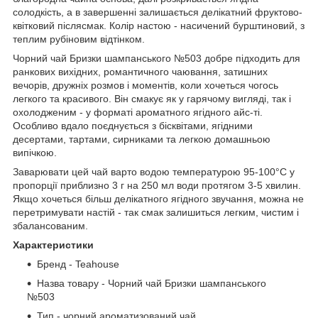
солодкість, а в завершенні залишається делікатний фруктово-
квітковий післясмак. Колір настою - насичений бурштиновий, з
теплим рубіновим відтінком.
Чорний чай Бризки шампанського №503 добре підходить для
ранкових вихідних, романтичного чаювання, затишних
вечорів, дружніх розмов і моментів, коли хочеться чогось
легкого та красивого. Він смакує як у гарячому вигляді, так і
охолодженим - у форматі ароматного ягідного айс-ті.
Особливо вдало поєднується з бісквітами, ягідними
десертами, тартами, сирниками та легкою домашньою
випічкою.
Заварювати цей чай варто водою температурою 95-100°C у
пропорції приблизно 3 г на 250 мл води протягом 3-5 хвилин.
Якщо хочеться більш делікатного ягідного звучання, можна не
перетримувати настій - так смак залишиться легким, чистим і
збалансованим.
Характеристики
Бренд - Teahouse
Назва товару - Чорний чай Бризки шампанського
№503
Тип - чорний ароматизований чай