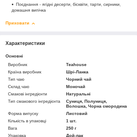
Поєднання - ягідні десерти, бісквіти, тарти, сирники,
домашня випічка
Приховати
Характеристики
Основні
Виробник
Teahouse
Країна виробник
Шрі-Ланка
Тип чаю
Чорний чай
Склад чаю
Моночай
Смакові інгредієнти
Натуральні
Тип смакового інгредієнта
Суниця, Полуниця,
Волошка, Чорна смородина
Форма випуску
Листовий
Кількість в упаковці
1 шт.
Вага
250 г
Упаковка
Дой-пак