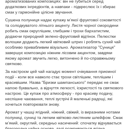
ароматизованих композиціях: він не губиться серед
додаткових інгредієнтів, а навпаки - підкреслює їх і збирає
смак у гармонійне цілісне звучання.
Сушена полуниця надає купажу м’якої фруктової соковитості
та солодкуватого літнього акценту. Листя чорної смородини
робить смак округлішим, глибшим і трохи бархатистим,
додаючи природний зелено-фруктовий відтінок. Пелюстки
волошки додають легкий квітковий штрих і роблять сухий чай
особливо привабливим візуально. Ароматизатор "Суниця"
завершує композицію ніжним лісовим акцентом, завдяки
якому аромат звучить легко, витончено й по-справжньому
святково.
За настроєм цей чай нагадує момент очікування приємної
події - коли все навколо стає трохи світлішим, теплішим і
красивішим. Назва "Бризки шампанського" передає не смак
напою буквально, а відчуття легкості, іскристості та святкового
настрою. Це купаж про атмосферу - про красиву подачу,
неспішне чаювання, теплі зустрічі й маленькі радощі, які
хочеться повторювати знову.
Аромат у чашці ягідний, ніжний, свіжий, із виразними нотами
полуниці, суниці та легким квітково-листяним шлейфом. Смак
м’який, округлий, середньо насичений: спочатку відчувається
благородна чайна основа, далі розкривається ягідна