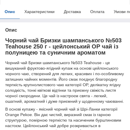
Опис
Характеристики
Доставка
Оплата
Умови п
Опис
Чорний чай Бризки шампанського №503
Teahouse 250 г - цейлонський OP чай із
полуницею та суничним ароматом
Чорний чай Бризки шампанського №503 Teahouse - це
вишуканий фруктово-ягідний купаж на основі цейлонського
чорного чаю, створений для легких, красивих і по-особливому
затишних чайних моментів. Його смак поєднує благородну
терпкість крупнолистового чаю категорії OP, делікатну ягідну
солодкість, тонкі квіткові відтінки та приємну свіжість листя
чорної смородини. Це чай із настроєм свята - легкий,
ошатний, ароматний і дуже приємний у щоденному чаюванні.
В основі купажу - якісний чорний чай зі Шрі-Ланки категорії
Orange Pekoe. Він дає чистий, виразний смак із гарною
структурою, помірною терпкістю та насиченим бурштиновим
настоєм. Цейлонський чай добре розкривається в