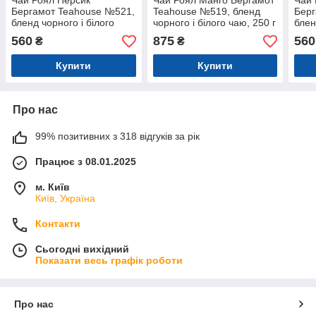
Чай Роял Персик
Чай Роял Манго Бергамот
Чай 
Бергамот Teahouse №521,
Teahouse №519, бленд
Берг
бленд чорного і білого
чорного і білого чаю, 250 г
блен
чаю, ж/б, 100г
чаю,
560
875
560
₴
₴
Купити
Купити
Про нас
99% позитивних з 318 відгуків за рік
Працює з 08.01.2025
м. Київ
Київ, Україна
Контакти
Сьогодні вихідний
Показати весь графік роботи
Про нас