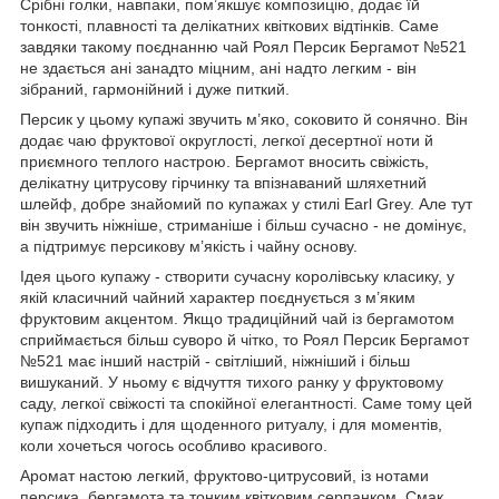
Срібні голки, навпаки, пом’якшує композицію, додає їй
тонкості, плавності та делікатних квіткових відтінків. Саме
завдяки такому поєднанню чай Роял Персик Бергамот №521
не здається ані занадто міцним, ані надто легким - він
зібраний, гармонійний і дуже питкий.
Персик у цьому купажі звучить м’яко, соковито й сонячно. Він
додає чаю фруктової округлості, легкої десертної ноти й
приємного теплого настрою. Бергамот вносить свіжість,
делікатну цитрусову гірчинку та впізнаваний шляхетний
шлейф, добре знайомий по купажах у стилі Earl Grey. Але тут
він звучить ніжніше, стриманіше і більш сучасно - не домінує,
а підтримує персикову м’якість і чайну основу.
Ідея цього купажу - створити сучасну королівську класику, у
якій класичний чайний характер поєднується з м’яким
фруктовим акцентом. Якщо традиційний чай із бергамотом
сприймається більш суворо й чітко, то Роял Персик Бергамот
№521 має інший настрій - світліший, ніжніший і більш
вишуканий. У ньому є відчуття тихого ранку у фруктовому
саду, легкої свіжості та спокійної елегантності. Саме тому цей
купаж підходить і для щоденного ритуалу, і для моментів,
коли хочеться чогось особливо красивого.
Аромат настою легкий, фруктово-цитрусовий, із нотами
персика, бергамота та тонким квітковим серпанком. Смак