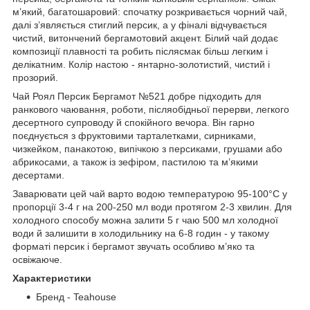
м’який, багатошаровий: спочатку розкривається чорний чай,
далі з’являється стиглий персик, а у фіналі відчувається
чистий, витончений бергамотовий акцент. Білий чай додає
композиції плавності та робить післясмак більш легким і
делікатним. Колір настою - янтарно-золотистий, чистий і
прозорий.
Чай Роял Персик Бергамот №521 добре підходить для
ранкового чаювання, роботи, післяобідньої перерви, легкого
десертного супроводу й спокійного вечора. Він гарно
поєднується з фруктовими тарталетками, сирниками,
чизкейком, панакотою, випічкою з персиками, грушами або
абрикосами, а також із зефіром, пастилою та м’якими
десертами.
Заварювати цей чай варто водою температурою 95-100°C у
пропорції 3-4 г на 200-250 мл води протягом 2-3 хвилин. Для
холодного способу можна залити 5 г чаю 500 мл холодної
води й залишити в холодильнику на 6-8 годин - у такому
форматі персик і бергамот звучать особливо м’яко та
освіжаюче.
Характеристики
Бренд - Teahouse