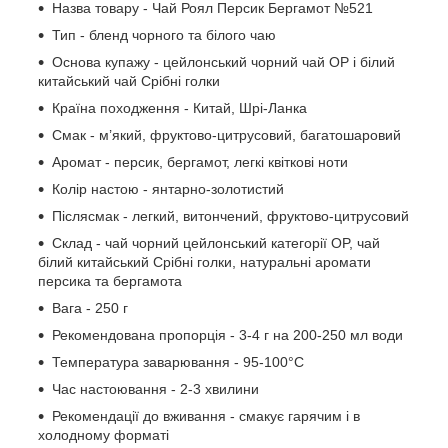
Назва товару - Чай Роял Персик Бергамот №521
Тип - бленд чорного та білого чаю
Основа купажу - цейлонський чорний чай OP і білий
китайський чай Срібні голки
Країна походження - Китай, Шрі-Ланка
Смак - м’який, фруктово-цитрусовий, багатошаровий
Аромат - персик, бергамот, легкі квіткові ноти
Колір настою - янтарно-золотистий
Післясмак - легкий, витончений, фруктово-цитрусовий
Склад - чай чорний цейлонський категорії OP, чай
білий китайський Срібні голки, натуральні аромати
персика та бергамота
Вага - 250 г
Рекомендована пропорція - 3-4 г на 200-250 мл води
Температура заварювання - 95-100°C
Час настоювання - 2-3 хвилини
Рекомендації до вживання - смакує гарячим і в
холодному форматі