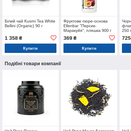
Білий чай Kusmi Tea White
Фруктове пюре-основа
Чорн
Bellini (Organic) 90 г
Ellenbar "Персик-
фла
Маракуйя", пляшка 900 г
250 
1 358
369
725
₴
₴
Купити
Купити
Подібні товари компанії