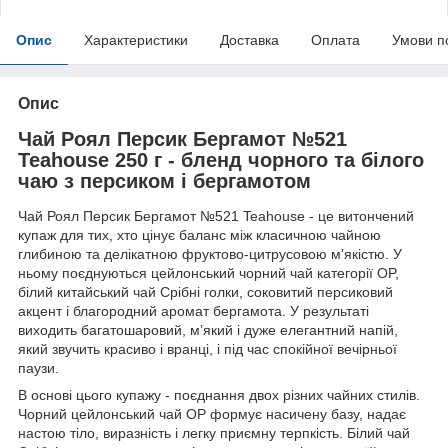
Опис
Характеристики
Доставка
Оплата
Умови п
Опис
Чай Роял Персик Бергамот №521
Teahouse 250 г - бленд чорного та білого
чаю з персиком і бергамотом
Чай Роял Персик Бергамот №521 Teahouse - це витончений
купаж для тих, хто цінує баланс між класичною чайною
глибиною та делікатною фруктово-цитрусовою м’якістю. У
ньому поєднуються цейлонський чорний чай категорії OP,
білий китайський чай Срібні голки, соковитий персиковий
акцент і благородний аромат бергамота. У результаті
виходить багатошаровий, м’який і дуже елегантний напій,
який звучить красиво і вранці, і під час спокійної вечірньої
паузи.
В основі цього купажу - поєднання двох різних чайних стилів.
Чорний цейлонський чай OP формує насичену базу, надає
настою тіло, виразність і легку приємну терпкість. Білий чай