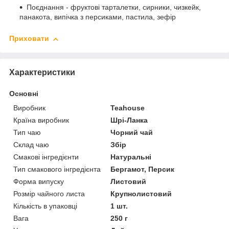
Поєднання - фруктові тарталетки, сирники, чизкейк,
панакота, випічка з персиками, пастила, зефір
Приховати
Характеристики
Основні
Виробник
Teahouse
Країна виробник
Шрі-Ланка
Тип чаю
Чорний чай
Склад чаю
Збір
Смакові інгредієнти
Натуральні
Тип смакового інгредієнта
Бергамот, Персик
Форма випуску
Листовий
Розмір чайного листа
Крупнолистовий
Кількість в упаковці
1 шт.
Вага
250 г