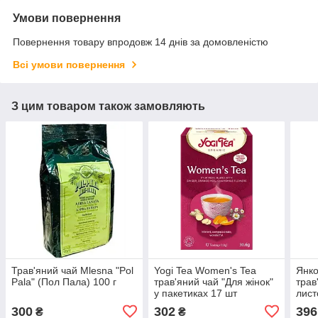
Умови повернення
Повернення товару впродовж 14 днів за домовленістю
Всі умови повернення
З цим товаром також замовляють
Трав'яний чай Mlesna "Pol
Yogi Tea Women's Tea
Янко
Pala" (Пол Пала) 100 г
трав'яний чай "Для жінок"
трав
у пакетиках 17 шт
лист
300
302
396
₴
₴