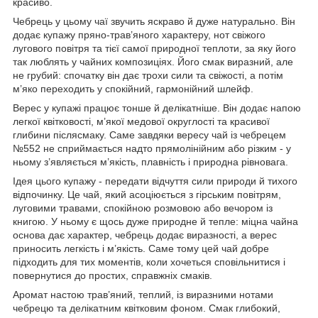
красиво.
Чебрець у цьому чаї звучить яскраво й дуже натурально. Він
додає купажу пряно-трав’яного характеру, нот свіжого
лугового повітря та тієї самої природної теплоти, за яку його
так люблять у чайних композиціях. Його смак виразний, але
не грубий: спочатку він дає трохи сили та свіжості, а потім
м’яко переходить у спокійний, гармонійний шлейф.
Верес у купажі працює тонше й делікатніше. Він додає напою
легкої квітковості, м’якої медової округлості та красивої
глибини післясмаку. Саме завдяки вересу чай із чебрецем
№552 не сприймається надто прямолінійним або різким - у
ньому з’являється м’якість, плавність і природна рівновага.
Ідея цього купажу - передати відчуття сили природи й тихого
відпочинку. Це чай, який асоціюється з гірським повітрям,
луговими травами, спокійною розмовою або вечором із
книгою. У ньому є щось дуже природне й тепле: міцна чайна
основа дає характер, чебрець додає виразності, а верес
приносить легкість і м’якість. Саме тому цей чай добре
підходить для тих моментів, коли хочеться сповільнитися і
повернутися до простих, справжніх смаків.
Аромат настою трав’яний, теплий, із виразними нотами
чебрецю та делікатним квітковим фоном. Смак глибокий,