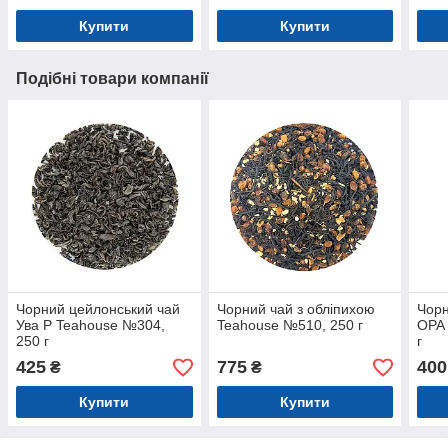
Купити
Купити
Подібні товари компанії
Чорний цейлонський чай
Чорний чай з обліпихою
Чорн
Ува Р Teahouse №304,
Teahouse №510, 250 г
ОРА 
250 г
г
425
775
400
₴
₴
Купити
Купити