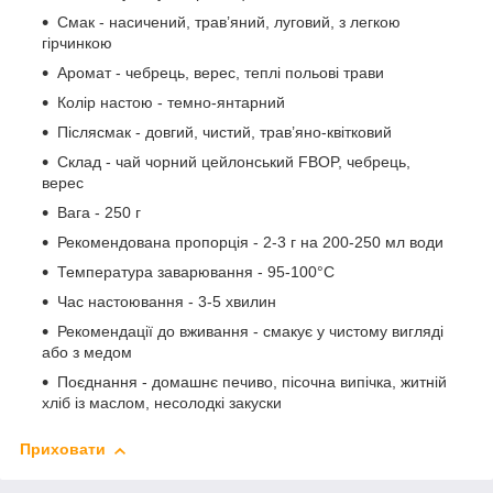
Смак - насичений, трав’яний, луговий, з легкою
гірчинкою
Аромат - чебрець, верес, теплі польові трави
Колір настою - темно-янтарний
Післясмак - довгий, чистий, трав’яно-квітковий
Склад - чай чорний цейлонський FBOP, чебрець,
верес
Вага - 250 г
Рекомендована пропорція - 2-3 г на 200-250 мл води
Температура заварювання - 95-100°C
Час настоювання - 3-5 хвилин
Рекомендації до вживання - смакує у чистому вигляді
або з медом
Поєднання - домашнє печиво, пісочна випічка, житній
хліб із маслом, несолодкі закуски
Приховати