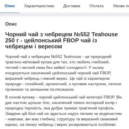
Опис
Характеристики
Доставка
Оплата
Умови п
Опис
Чорний чай з чебрецем №552 Teahouse
250 г - цейлонський FBOP чай із
чебрецем і вересом
Чорний чай з чебрецем №552 Teahouse - це природний
трав’яно-квітковий купаж для тих, хто любить глибокий,
теплий і чесний смак без зайвої солодкості. У ньому
поєднуються насичений цейлонський чорний чай FBOP,
виразний чебрець і ніжний верес. Це чай із характером
природи - спокійний, ароматний, з луговим настроєм, легкою
гірчинкою та затишним післясмаком.
В основі купажу - чорний цейлонський чай категорії FBOP. Він
дає настою щільне тіло, насичений темно-янтарний колір і
природну терпкість, яка добре тримає трав’яний профіль.
Завдяки цій базі чай не здається надто легким чи водянистим
- навпаки, він має глибину, структуру та виразний смаковий
каркас, на якому чебрець і верес розкриваються особливо