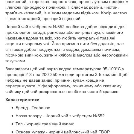
насичений, з терпкістю чорного чаю, пряно-луговим профілем
і легкою природною гірчинкою. Післясмак довгий, чистий,
трав’яно-квітковий, із м’яким медовим відтінком. Колір настою
- темно-янтарний, прозорий і щільний.
Чорний чай з чебрецем №552 особливо добре підходить для
прохолодної погоди, ранкових або вечірніх пауз, спокійного
чаювання вдома та всіх, хто любить натуральні трав’яні
акценти в чорному чаї. Його приємно пити без додатків, але
він також добре поєднується з медом, домашнім печивом,
пісочною випічкою, житнім хлібом із маслом або несолодкими
закусками.
Заварювати цей чай варто водою температурою 95-100°C у
пропорції 2-3 г на 200-250 мл води протягом 3-5 хвилин. Щоб
чебрець не давав зайвої гірчинки, купаж краще не
перетримувати. У фарфоровому, глиняному або скляному
чайнику цей чай розкривається особливо чисто й красиво.
Характеристики
Бренд - Teahouse
Назва товару - Чорний чай з чебрецем №552
Тип - чорний трав’яний купаж
Основа купажу - чорний цейлонський чай FBOP