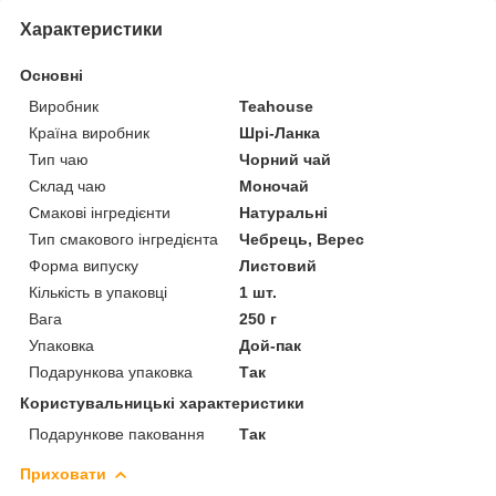
Характеристики
Основні
Виробник
Teahouse
Країна виробник
Шрі-Ланка
Тип чаю
Чорний чай
Склад чаю
Моночай
Смакові інгредієнти
Натуральні
Тип смакового інгредієнта
Чебрець, Верес
Форма випуску
Листовий
Кількість в упаковці
1 шт.
Вага
250 г
Упаковка
Дой-пак
Подарункова упаковка
Так
Користувальницькі характеристики
Подарункове паковання
Так
Приховати