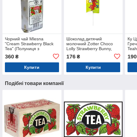
Чорний чай Mlesna
Шоколад дитячий
Ку Ц
"Cream Strawberry Black
молочний Zotter Choco
Гре
Tea" (Полуниця з
Lolly Strawberry Bunny,
Teah
вершками) 100 г
Полуничний кролик на
360
176
190
₴
₴
паличці, 20 г (Австрія)
Купити
Купити
Подібні товари компанії