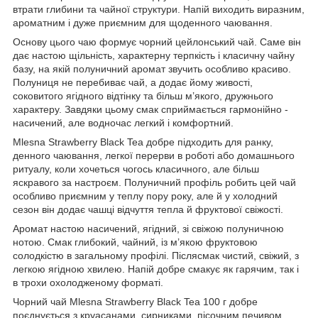
втрати глибини та чайної структури. Напій виходить виразним,
ароматним і дуже приємним для щоденного чаювання.
Основу цього чаю формує чорний цейлонський чай. Саме він
дає настою щільність, характерну терпкість і класичну чайну
базу, на якій полуничний аромат звучить особливо красиво.
Полуниця не перебиває чай, а додає йому живості,
соковитого ягідного відтінку та більш м’якого, дружнього
характеру. Завдяки цьому смак сприймається гармонійно -
насичений, але водночас легкий і комфортний.
Mlesna Strawberry Black Tea добре підходить для ранку,
денного чаювання, легкої перерви в роботі або домашнього
ритуалу, коли хочеться чогось класичного, але більш
яскравого за настроєм. Полуничний профіль робить цей чай
особливо приємним у теплу пору року, але й у холодний
сезон він додає чашці відчуття тепла й фруктової свіжості.
Аромат настою насичений, ягідний, зі свіжою полуничною
нотою. Смак глибокий, чайний, із м’якою фруктовою
солодкістю в загальному профілі. Післясмак чистий, свіжий, з
легкою ягідною хвилею. Напій добре смакує як гарячим, так і
в трохи охолодженому форматі.
Чорний чай Mlesna Strawberry Black Tea 100 г добре
поєднується з круасанами, сирниками, пісочним печивом,