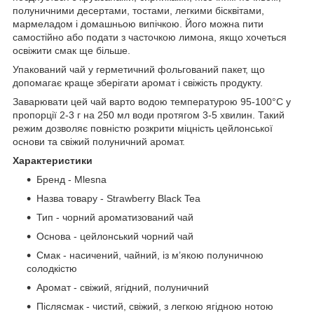
полуничними десертами, тостами, легкими бісквітами,
мармеладом і домашньою випічкою. Його можна пити
самостійно або подати з часточкою лимона, якщо хочеться
освіжити смак ще більше.
Упакований чай у герметичний фольгований пакет, що
допомагає краще зберігати аромат і свіжість продукту.
Заварювати цей чай варто водою температурою 95-100°C у
пропорції 2-3 г на 250 мл води протягом 3-5 хвилин. Такий
режим дозволяє повністю розкрити міцність цейлонської
основи та свіжий полуничний аромат.
Характеристики
Бренд - Mlesna
Назва товару - Strawberry Black Tea
Тип - чорний ароматизований чай
Основа - цейлонський чорний чай
Смак - насичений, чайний, із м’якою полуничною
солодкістю
Аромат - свіжий, ягідний, полуничний
Післясмак - чистий, свіжий, з легкою ягідною нотою