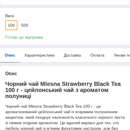
Вага
100
500
Готово до відправки
Опис
Характеристики
Доставка
Оплата
Умови п
Опис
Чорний чай Mlesna Strawberry Black Tea
100 г - цейлонський чай з ароматом
полуниці
Чорний чай Mlesna Strawberry Black Tea 100 г - це
ароматизований цейлонський чай із яскравим полуничним
акцентом, який поєднує насиченість класичного чорного листа
зі свіжим ягідним ароматом. Це вдалий варіант для тих, хто
любить чорний чай із м’яким фруктовим настроєм, але без