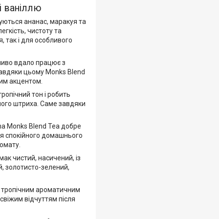
і ваніллю
уються ананас, маракуя та
егкість, чистоту та
, так і для особливого
бливо вдало працює з
Завдяки цьому Monks Blend
ним акцентом.
тропічний тон і робить
ного штриха. Саме завдяки
sna Monks Blend Tea добре
для спокійного домашнього
ромату.
ак чистий, насичений, із
й, золотисто-зелений,
 з тропічним ароматичним
свіжим відчуттям після