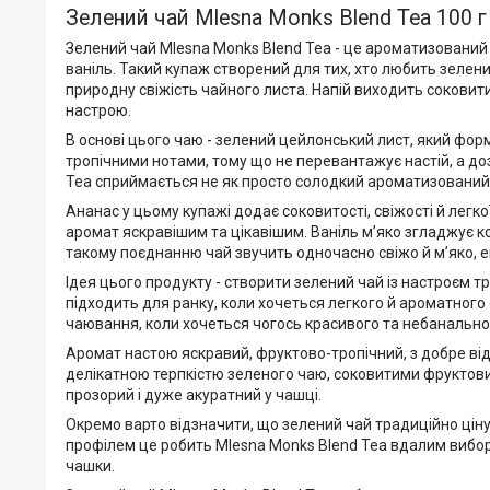
Зелений чай Mlesna Monks Blend Tea 100 г
Зелений чай Mlesna Monks Blend Tea - це ароматизований
ваніль. Такий купаж створений для тих, хто любить зелени
природну свіжість чайного листа. Напій виходить соковит
настрою.
В основі цього чаю - зелений цейлонський лист, який фор
тропічними нотами, тому що не перевантажує настій, а д
Tea сприймається не як просто солодкий ароматизований 
Ананас у цьому купажі додає соковитості, свіжості й легк
аромат яскравішим та цікавішим. Ваніль м’яко згладжує к
такому поєднанню чай звучить одночасно свіжо й м’яко, 
Ідея цього продукту - створити зелений чай із настроєм т
підходить для ранку, коли хочеться легкого й ароматного
чаювання, коли хочеться чогось красивого та небанальног
Аромат настою яскравий, фруктово-тропічний, з добре від
делікатною терпкістю зеленого чаю, соковитими фруктовим
прозорий і дуже акуратний у чашці.
Окремо варто відзначити, що зелений чай традиційно ціную
профілем це робить Mlesna Monks Blend Tea вдалим виборо
чашки.