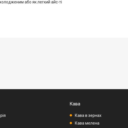
холодженим або як легкий айс-ті
Кава
рія
Кава в зернах
Кава мелена