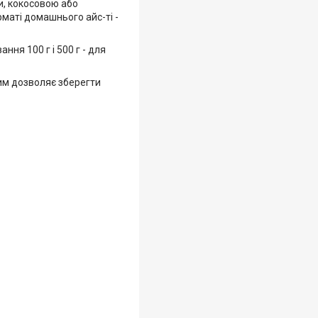
и, кокосовою або
аті домашнього айс-ті -
ня 100 г і 500 г - для
жим дозволяє зберегти