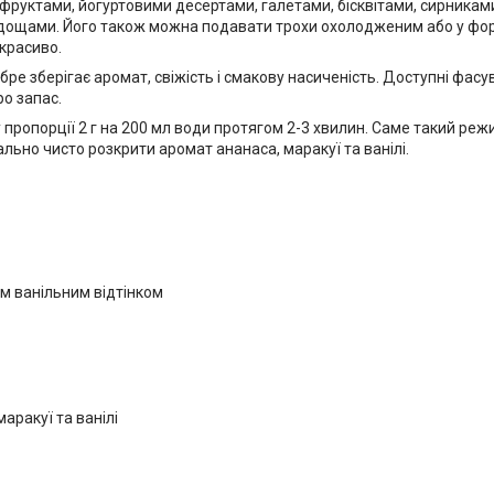
 фруктами, йогуртовими десертами, галетами, бісквітами, сирникам
дощами. Його також можна подавати трохи охолодженим або у форм
 красиво.
 зберігає аромат, свіжість і смакову насиченість. Доступні фасуван
ро запас.
пропорції 2 г на 200 мл води протягом 2-3 хвилин. Саме такий ре
ально чисто розкрити аромат ананаса, маракуї та ванілі.
ким ванільним відтінком
аракуї та ванілі