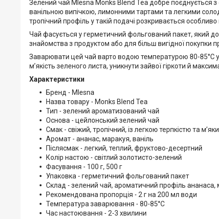
Зелений чай Mlesna Monks Blend Tea добре поєднується з
ванільною випічкою, лимонними тартами та легкими соло
тропічний профіль у такій подачі розкривається особливо
Чай фасується у герметичний фольгований пакет, який добре
знайомства з продуктом або для більш вигідної покупки п
Заварювати цей чай варто водою температурою 80-85°C у 
м’якість зеленого листа, уникнути зайвої гіркоти й максим
Характеристики
Бренд - Mlesna
Назва товару - Monks Blend Tea
Тип - зелений ароматизований чай
Основа - цейлонський зелений чай
Смак - свіжий, тропічний, із легкою терпкістю та м’я
Аромат - ананас, маракуя, ваніль
Післясмак - легкий, теплий, фруктово-десертний
Колір настою - світлий золотисто-зелений
Фасування - 100 г, 500 г
Упаковка - герметичний фольгований пакет
Склад - зелений чай, ароматичний профіль ананаса, м
Рекомендована пропорція - 2 г на 200 мл води
Температура заварювання - 80-85°C
Час настоювання - 2-3 хвилини