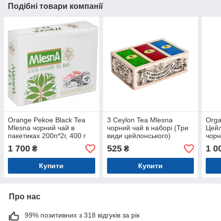
Подібні товари компанії
Orange Pekoe Black Tea
3 Ceylon Tea Mlesna
Orga
Mlesna чорний чай в
чорний чай в наборі (Три
Цейл
пакетиках 200п*2г, 400 г
види цейлонського)
чорн
дерев'яна скринька 100 г
скри
1 700
525
1 0
₴
₴
Купити
Купити
Про нас
99% позитивних з 318 відгуків за рік