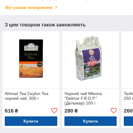
Всі умови повернення
З цим товаром також замовляють
Ahmad Tea Ceylon Tea
Чорний чай Mlesna
Tarl
чорний чай, 500 г
"Delmar F.B.O.P."
250 
(Дельмар) 100 г
616
280
260
₴
₴
Купити
Купити