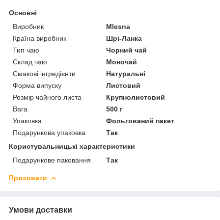
Основні
Виробник
Mlesna
Країна виробник
Шрі-Ланка
Тип чаю
Чорний чай
Склад чаю
Моночай
Смакові інгредієнти
Натуральні
Форма випуску
Листовий
Розмір чайного листа
Крупнолистовий
Вага
500 г
Упаковка
Фольгований пакет
Подарункова упаковка
Так
Користувальницькі характеристики
Подарункове паковання
Так
Приховати
Умови доставки