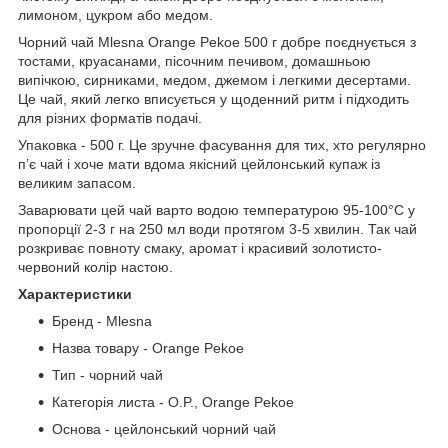
лимоном, цукром або медом.
Чорний чай Mlesna Orange Pekoe 500 г добре поєднується з
тостами, круасанами, пісочним печивом, домашньою
випічкою, сирниками, медом, джемом і легкими десертами.
Це чай, який легко вписується у щоденний ритм і підходить
для різних форматів подачі.
Упаковка - 500 г. Це зручне фасування для тих, хто регулярно
п’є чай і хоче мати вдома якісний цейлонський купаж із
великим запасом.
Заварювати цей чай варто водою температурою 95-100°C у
пропорції 2-3 г на 250 мл води протягом 3-5 хвилин. Так чай
розкриває повноту смаку, аромат і красивий золотисто-
червоний колір настою.
Характеристики
Бренд - Mlesna
Назва товару - Orange Pekoe
Тип - чорний чай
Категорія листа - O.P., Orange Pekoe
Основа - цейлонський чорний чай