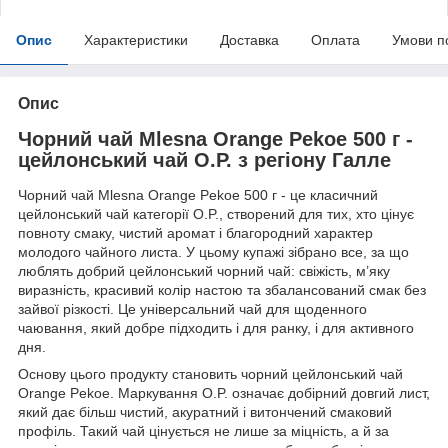
Опис
Характеристики
Доставка
Оплата
Умови п
Опис
Чорний чай Mlesna Orange Pekoe 500 г -
цейлонський чай O.P. з регіону Галле
Чорний чай Mlesna Orange Pekoe 500 г - це класичний
цейлонський чай категорії O.P., створений для тих, хто цінує
повноту смаку, чистий аромат і благородний характер
молодого чайного листа. У цьому купажі зібрано все, за що
люблять добрий цейлонський чорний чай: свіжість, м’яку
виразність, красивий колір настою та збалансований смак без
зайвої різкості. Це універсальний чай для щоденного
чаювання, який добре підходить і для ранку, і для активного
дня.
Основу цього продукту становить чорний цейлонський чай
Orange Pekoe. Маркування O.P. означає добірний довгий лист,
який дає більш чистий, акуратний і витончений смаковий
профіль. Такий чай цінується не лише за міцність, а й за