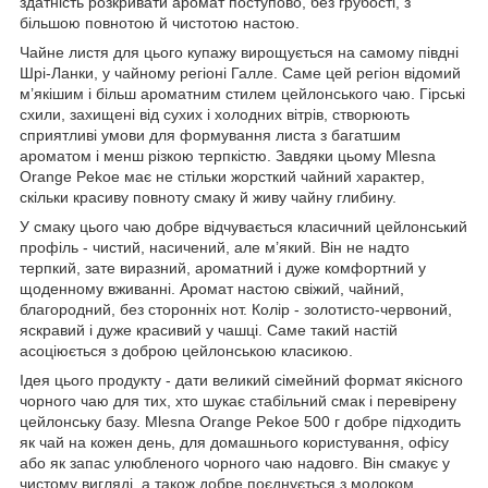
здатність розкривати аромат поступово, без грубості, з
більшою повнотою й чистотою настою.
Чайне листя для цього купажу вирощується на самому півдні
Шрі-Ланки, у чайному регіоні Галле. Саме цей регіон відомий
м’якішим і більш ароматним стилем цейлонського чаю. Гірські
схили, захищені від сухих і холодних вітрів, створюють
сприятливі умови для формування листа з багатшим
ароматом і менш різкою терпкістю. Завдяки цьому Mlesna
Orange Pekoe має не стільки жорсткий чайний характер,
скільки красиву повноту смаку й живу чайну глибину.
У смаку цього чаю добре відчувається класичний цейлонський
профіль - чистий, насичений, але м’який. Він не надто
терпкий, зате виразний, ароматний і дуже комфортний у
щоденному вживанні. Аромат настою свіжий, чайний,
благородний, без сторонніх нот. Колір - золотисто-червоний,
яскравий і дуже красивий у чашці. Саме такий настій
асоціюється з доброю цейлонською класикою.
Ідея цього продукту - дати великий сімейний формат якісного
чорного чаю для тих, хто шукає стабільний смак і перевірену
цейлонську базу. Mlesna Orange Pekoe 500 г добре підходить
як чай на кожен день, для домашнього користування, офісу
або як запас улюбленого чорного чаю надовго. Він смакує у
чистому вигляді, а також добре поєднується з молоком,