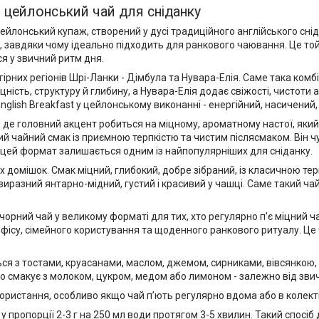
 - цейлонський чай для сніданку
 цейлонський купаж, створений у дусі традиційного англійського сні
р, завдяки чому ідеально підходить для ранкового чаювання. Це то
ся у звичний ритм дня.
ірних регіонів Шрі-Ланки - Дімбула та Нувара-Елія. Саме така комб
ність, структуру й глибину, а Нувара-Елія додає свіжості, чистоти 
glish Breakfast у цейлонському виконанні - енергійний, насичений, 
 де головний акцент робиться на міцному, ароматному настої, яки
ний чайний смак із приємною терпкістю та чистим післясмаком. Він 
му цей формат залишається одним із найпопулярніших для сніданку.
 домішок. Смак міцний, глибокий, добре зібраний, із класичною тер
иразний янтарно-мідний, густий і красивий у чашці. Саме такий чай
чорний чай у великому форматі для тих, хто регулярно п’є міцний чай
 офісу, сімейного користування та щоденного ранкового ритуалу. Це 
ться з тостами, круасанами, маслом, джемом, сирниками, вівсянкою,
о смакує з молоком, цукром, медом або лимоном - залежно від зви
ористання, особливо якщо чай п’ють регулярно вдома або в колекти
пропорції 2-3 г на 250 мл води протягом 3-5 хвилин. Такий спосіб