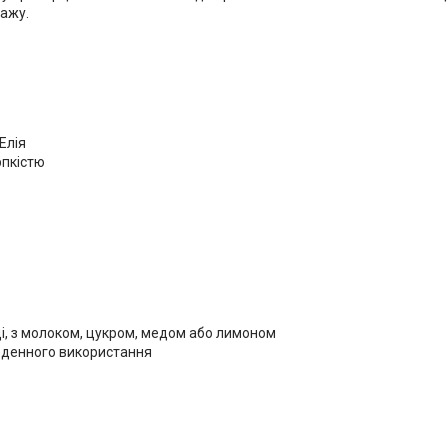
пажу.
Елія
рпкістю
і, з молоком, цукром, медом або лимоном
щоденного використання