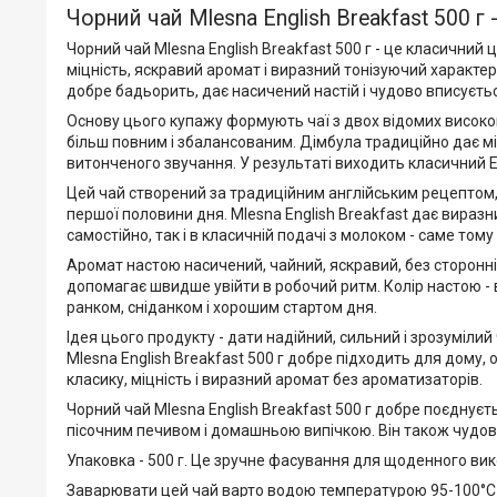
Чорний чай Mlesna English Breakfast 500 г
Чорний чай Mlesna English Breakfast 500 г - це класичний
міцність, яскравий аромат і виразний тонізуючий характе
добре бадьорить, дає насичений настій і чудово вписуєть
Основу цього купажу формують чаї з двох відомих високог
більш повним і збалансованим. Дімбула традиційно дає міц
витонченого звучання. У результаті виходить класичний En
Цей чай створений за традиційним англійським рецептом,
першої половини дня. Mlesna English Breakfast дає вираз
самостійно, так і в класичній подачі з молоком - саме то
Аромат настою насичений, чайний, яскравий, без сторонніх
допомагає швидше увійти в робочий ритм. Колір настою - в
ранком, сніданком і хорошим стартом дня.
Ідея цього продукту - дати надійний, сильний і зрозумілий 
Mlesna English Breakfast 500 г добре підходить для дому,
класику, міцність і виразний аромат без ароматизаторів.
Чорний чай Mlesna English Breakfast 500 г добре поєднує
пісочним печивом і домашньою випічкою. Він також чудов
Упаковка - 500 г. Це зручне фасування для щоденного вик
Заварювати цей чай варто водою температурою 95-100°C у 