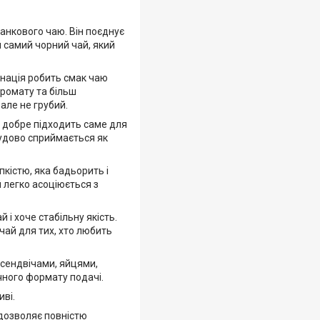
данкового чаю. Він поєднує
й самий чорний чай, який
інація робить смак чаю
аромату та більш
але не грубий.
й добре підходить саме для
чудово сприймається як
пкістю, яка бадьорить і
 легко асоціюється з
 і хоче стабільну якість.
чай для тих, хто любить
 сендвічами, яйцями,
чного формату подачі.
ві.
 дозволяє повністю