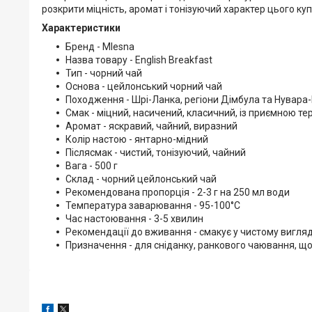
розкрити міцність, аромат і тонізуючий характер цього ку
Характеристики
Бренд - Mlesna
Назва товару - English Breakfast
Тип - чорний чай
Основа - цейлонський чорний чай
Походження - Шрі-Ланка, регіони Дімбула та Нувара-
Смак - міцний, насичений, класичний, із приємною те
Аромат - яскравий, чайний, виразний
Колір настою - янтарно-мідний
Післясмак - чистий, тонізуючий, чайний
Вага - 500 г
Склад - чорний цейлонський чай
Рекомендована пропорція - 2-3 г на 250 мл води
Температура заварювання - 95-100°C
Час настоювання - 3-5 хвилин
Рекомендації до вживання - смакує у чистому вигляд
Призначення - для сніданку, ранкового чаювання, 