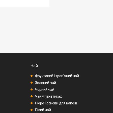
Чай
Фруктовий і трав'яний чай
Зелений чай
Чорний чай
Чай у пакетиках
Пюре і основи для напоїв
Білий чай