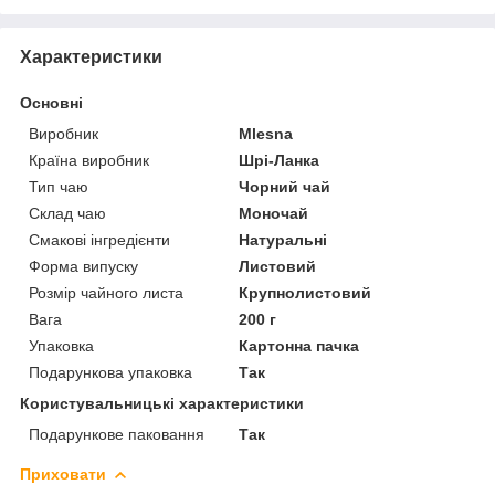
Характеристики
Основні
Виробник
Mlesna
Країна виробник
Шрі-Ланка
Тип чаю
Чорний чай
Склад чаю
Моночай
Смакові інгредієнти
Натуральні
Форма випуску
Листовий
Розмір чайного листа
Крупнолистовий
Вага
200 г
Упаковка
Картонна пачка
Подарункова упаковка
Так
Користувальницькі характеристики
Подарункове паковання
Так
Приховати