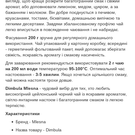
вигляді, щоб краще розкрити багатогранний смак і свіжий
аромат, або доповнювати лимоном, медом, цукром, а за
бажанням і молоком. Він добре поєднується з печивом,
круасанами, тостами, бісквітами, домашньою випічкою та
легкими десертами. Завдяки збалансованому профілю чай
легко вписується в повсякденне чаювання і не набридає.
Фасування
200 г
зручне для регулярного домашнього
використання. Чай упакований у картонну коробку, всередині
- герметичний фольгований пакет, який допомагає зберігати
свіжість, яскравість аромату і смакову насиченість.
Для заварювання рекомендується використовувати
2 г чаю
на 200 мл води
температурою
95-100°C
. Оптимальний час
настоювання -
3-5 хвилин
. Якщо хочеться щільнішого смаку,
чай можна настояти трохи довше.
Dimbula Mlesna
- чудовий вибір для тих, хто любить
високогірний цейлонський чорний чай із яскравим ароматом,
світло-янтарним настоєм і багатогранним смаком із легкою
терпкістю.
Характеристики
Бренд - Mlesna
Назва товару - Dimbula