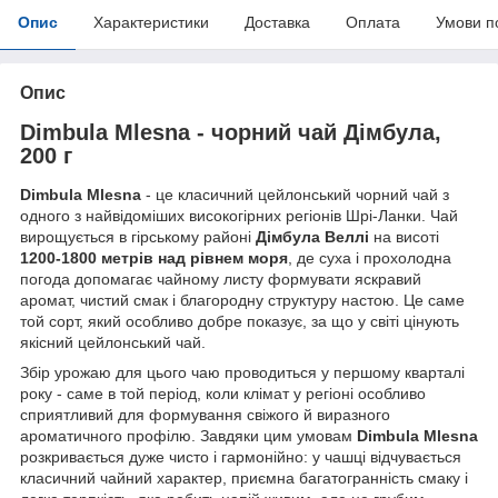
Опис
Характеристики
Доставка
Оплата
Умови п
Опис
Dimbula Mlesna - чорний чай Дімбула,
200 г
Dimbula Mlesna
- це класичний цейлонський чорний чай з
одного з найвідоміших високогірних регіонів Шрі-Ланки. Чай
вирощується в гірському районі
Дімбула Веллі
на висоті
1200-1800 метрів над рівнем моря
, де суха і прохолодна
погода допомагає чайному листу формувати яскравий
аромат, чистий смак і благородну структуру настою. Це саме
той сорт, який особливо добре показує, за що у світі цінують
якісний цейлонський чай.
Збір урожаю для цього чаю проводиться у першому кварталі
року - саме в той період, коли клімат у регіоні особливо
сприятливий для формування свіжого й виразного
ароматичного профілю. Завдяки цим умовам
Dimbula Mlesna
розкривається дуже чисто і гармонійно: у чашці відчувається
класичний чайний характер, приємна багатогранність смаку і