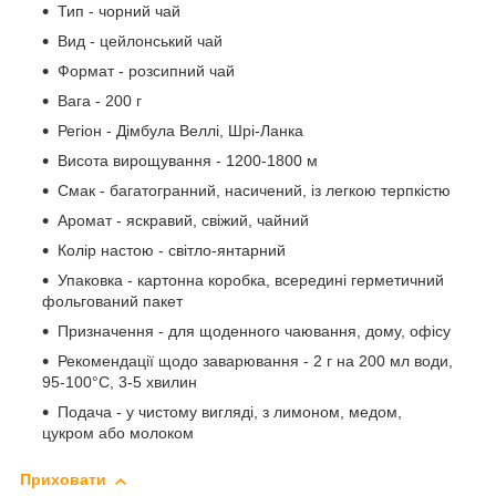
Тип - чорний чай
Вид - цейлонський чай
Формат - розсипний чай
Вага - 200 г
Регіон - Дімбула Веллі, Шрі-Ланка
Висота вирощування - 1200-1800 м
Смак - багатогранний, насичений, із легкою терпкістю
Аромат - яскравий, свіжий, чайний
Колір настою - світло-янтарний
Упаковка - картонна коробка, всередині герметичний
фольгований пакет
Призначення - для щоденного чаювання, дому, офісу
Рекомендації щодо заварювання - 2 г на 200 мл води,
95-100°C, 3-5 хвилин
Подача - у чистому вигляді, з лимоном, медом,
цукром або молоком
Приховати