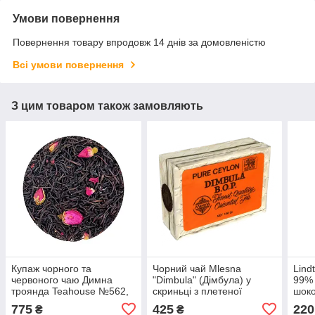
Умови повернення
Повернення товару впродовж 14 днів за домовленістю
Всі умови повернення
З цим товаром також замовляють
Купаж чорного та
Чорний чай Mlesna
Lind
червоного чаю Димна
"Dimbula" (Дімбула) у
99%
троянда Teahouse №562,
скриньці з плетеної
шоко
250 г
тростини 100 г
775
425
220
₴
₴