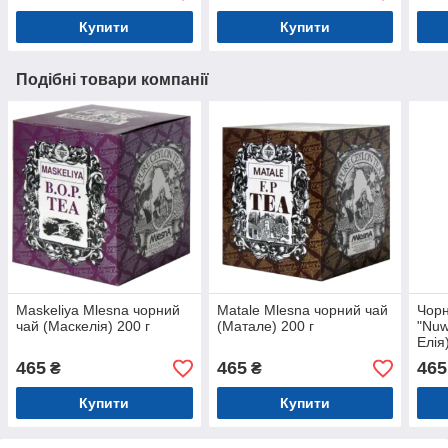
Купити
Купити
Подібні товари компанії
Maskeliya Mlesna чорний
Matale Mlesna чорний чай
Чорн
чай (Маскелія) 200 г
(Матале) 200 г
"Nuw
Елія
465
465
465
₴
₴
Купити
Купити