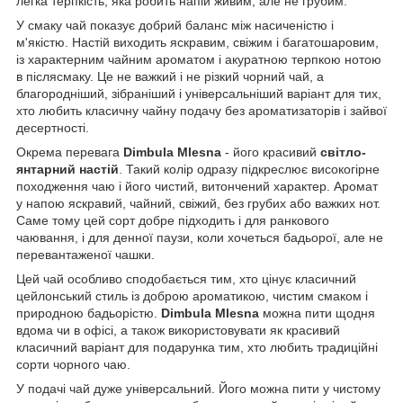
легка терпкість, яка робить напій живим, але не грубим.
У смаку чай показує добрий баланс між насиченістю і
м'якістю. Настій виходить яскравим, свіжим і багатошаровим,
із характерним чайним ароматом і акуратною терпкою нотою
в післясмаку. Це не важкий і не різкий чорний чай, а
благородніший, зібраніший і універсальніший варіант для тих,
хто любить класичну чайну подачу без ароматизаторів і зайвої
десертності.
Окрема перевага
Dimbula Mlesna
- його красивий
світло-
янтарний настій
. Такий колір одразу підкреслює високогірне
походження чаю і його чистий, витончений характер. Аромат
у напою яскравий, чайний, свіжий, без грубих або важких нот.
Саме тому цей сорт добре підходить і для ранкового
чаювання, і для денної паузи, коли хочеться бадьорої, але не
перевантаженої чашки.
Цей чай особливо сподобається тим, хто цінує класичний
цейлонський стиль із доброю ароматикою, чистим смаком і
природною бадьорістю.
Dimbula Mlesna
можна пити щодня
вдома чи в офісі, а також використовувати як красивий
класичний варіант для подарунка тим, хто любить традиційні
сорти чорного чаю.
У подачі чай дуже універсальний. Його можна пити у чистому