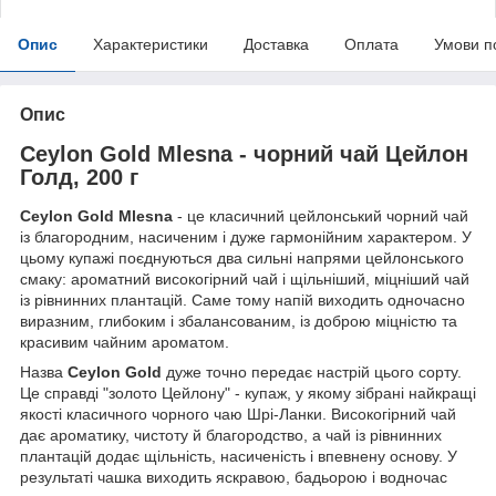
Опис
Характеристики
Доставка
Оплата
Умови п
Опис
Ceylon Gold Mlesna - чорний чай Цейлон
Голд, 200 г
Ceylon Gold Mlesna
- це класичний цейлонський чорний чай
із благородним, насиченим і дуже гармонійним характером. У
цьому купажі поєднуються два сильні напрями цейлонського
смаку: ароматний високогірний чай і щільніший, міцніший чай
із рівнинних плантацій. Саме тому напій виходить одночасно
виразним, глибоким і збалансованим, із доброю міцністю та
красивим чайним ароматом.
Назва
Ceylon Gold
дуже точно передає настрій цього сорту.
Це справді "золото Цейлону" - купаж, у якому зібрані найкращі
якості класичного чорного чаю Шрі-Ланки. Високогірний чай
дає ароматику, чистоту й благородство, а чай із рівнинних
плантацій додає щільність, насиченість і впевнену основу. У
результаті чашка виходить яскравою, бадьорою і водночас