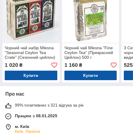
Чорний чай набір Mlesna
Чорний чай Mlesna "Fine
3 Ce
"Seasonal Ceylon Tea
Ceylon Tea" (Прекрасний
чорн
Crate" (Сезонний цейлон)
Цейлон) 500 г
види
дерев'яна коробка 300 г
дере
1 020
1 160
525
₴
₴
Купити
Купити
Про нас
99% позитивних з 321 відгука за рік
Працює з 08.01.2025
м. Київ
Київ, Україна