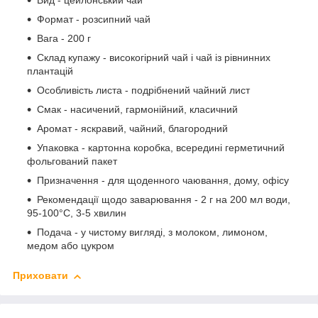
Вид - цейлонський чай
Формат - розсипний чай
Вага - 200 г
Склад купажу - високогірний чай і чай із рівнинних
плантацій
Особливість листа - подрібнений чайний лист
Смак - насичений, гармонійний, класичний
Аромат - яскравий, чайний, благородний
Упаковка - картонна коробка, всередині герметичний
фольгований пакет
Призначення - для щоденного чаювання, дому, офісу
Рекомендації щодо заварювання - 2 г на 200 мл води,
95-100°C, 3-5 хвилин
Подача - у чистому вигляді, з молоком, лимоном,
медом або цукром
Приховати