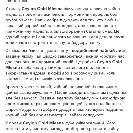
елегантною.
У смаку
Ceylon Gold Mlesna
відчувається класична чайна
міцність, приємна насиченість і гармонійний профіль без
грубої різкості. Напій добре підходить для тих, хто любить
виразний чорний чай на кожен день, але хоче не просто
прямолінійну міцність, а більш зібраний і багатий смак. Це
вдалий варіант і для ранкового чаювання, і для денної паузи,
коли хочеться отримати якісну та бадьору чашку.
Окрема особливість цього сорту -
подрібнений чайний лист
,
завдяки якому чай швидко заварюється і вже за короткий час
дає повноцінний ароматний настій. Це робить
Ceylon Gold
Mlesna
особливо зручним для активного щоденного
використання вдома, в офісі або в робочому ритмі, коли
важливі і смак, і швидкість заварювання.
Аромат у чаю яскравий, чайний, насичений, із класичним
цейлонським звучанням. Настій виходить виразним і щільним,
але без важкості. Завдяки вдалому балансу між високогірною
ароматикою та рівнинною міцністю цей купаж подобається
широкій аудиторії і добре підходить тим, хто шукає надійний
чорний чай без ароматизаторів і зайвої солодкості.
У подачі
Ceylon Gold Mlesna
дуже універсальний. Його
можна пити у чистому вигляді, щоб краще розкрити чайну