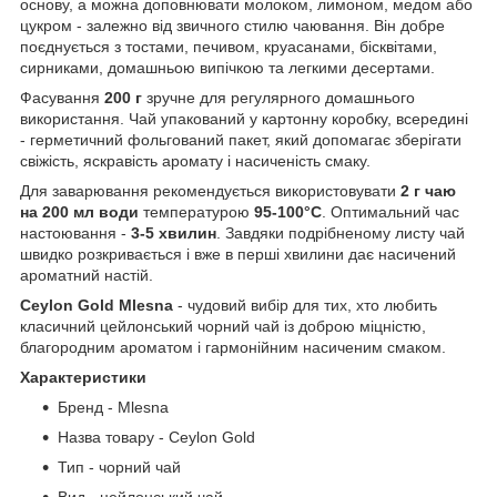
основу, а можна доповнювати молоком, лимоном, медом або
цукром - залежно від звичного стилю чаювання. Він добре
поєднується з тостами, печивом, круасанами, бісквітами,
сирниками, домашньою випічкою та легкими десертами.
Фасування
200 г
зручне для регулярного домашнього
використання. Чай упакований у картонну коробку, всередині
- герметичний фольгований пакет, який допомагає зберігати
свіжість, яскравість аромату і насиченість смаку.
Для заварювання рекомендується використовувати
2 г чаю
на 200 мл води
температурою
95-100°C
. Оптимальний час
настоювання -
3-5 хвилин
. Завдяки подрібненому листу чай
швидко розкривається і вже в перші хвилини дає насичений
ароматний настій.
Ceylon Gold Mlesna
- чудовий вибір для тих, хто любить
класичний цейлонський чорний чай із доброю міцністю,
благородним ароматом і гармонійним насиченим смаком.
Характеристики
Бренд - Mlesna
Назва товару - Ceylon Gold
Тип - чорний чай