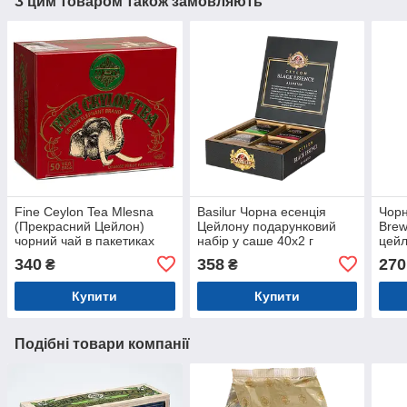
З цим товаром також замовляють
Fine Ceylon Tea Mlesna
Basilur Чорна есенція
Чорн
(Прекрасний Цейлон)
Цейлону подарунковий
Brew
чорний чай в пакетиках
набір у саше 40х2 г
цейл
50п*2г, 100 г
340
358
270
₴
₴
Купити
Купити
Подібні товари компанії