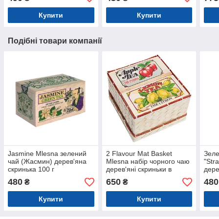
Купити
Купити
Подібні товари компанії
Jasmine Mlesna зелений
2 Flavour Mat Basket
Зеле
чай (Жасмин) дерев'яна
Mlesna набір чорного чаю
"Str
скринька 100 г
дерев'яні скриньки в
дере
плетеній коробці 100 г
480
650
480
₴
₴
Купити
Купити