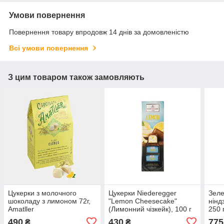
Умови повернення
Повернення товару впродовж 14 днів за домовленістю
Всі умови повернення
З цим товаром також замовляють
Цукерки з молочного
Цукерки Niederegger
Зел
шоколаду з лимоном 72г,
"Lemon Cheesecake"
нінд
Amatller
(Лимонний чізкейк), 100 г
250 
490
430
775
₴
₴