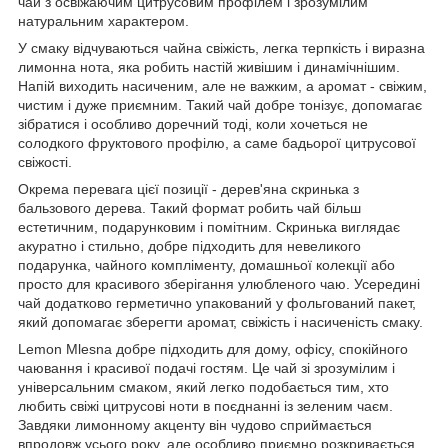
чай з освіжаючим цитрусовим профілем і зрозумілим
натуральним характером.
У смаку відчуваються чайна свіжість, легка терпкість і виразна
лимонна нота, яка робить настій живішим і динамічнішим.
Напій виходить насиченим, але не важким, а аромат - свіжим,
чистим і дуже приємним. Такий чай добре тонізує, допомагає
зібратися і особливо доречний тоді, коли хочеться не
солодкого фруктового профілю, а саме бадьорої цитрусової
свіжості.
Окрема перевага цієї позиції - дерев'яна скринька з
бальзового дерева. Такий формат робить чай більш
естетичним, подарунковим і помітним. Скринька виглядає
акуратно і стильно, добре підходить для невеликого
подарунка, чайного компліменту, домашньої колекції або
просто для красивого зберігання улюбленого чаю. Усередині
чай додатково герметично упакований у фольгований пакет,
який допомагає зберегти аромат, свіжість і насиченість смаку.
Lemon Mlesna добре підходить для дому, офісу, спокійного
чаювання і красивої подачі гостям. Це чай зі зрозумілим і
універсальним смаком, який легко подобається тим, хто
любить свіжі цитрусові ноти в поєднанні із зеленим чаєм.
Завдяки лимонному акценту він чудово сприймається
впродовж усього року, але особливо приємно розкривається