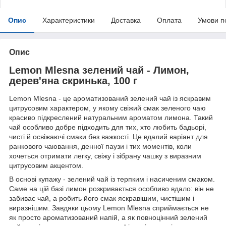
Опис
Характеристики
Доставка
Оплата
Умови п
Опис
Lemon Mlesna зелений чай - Лимон,
дерев'яна скринька, 100 г
Lemon Mlesna - це ароматизований зелений чай із яскравим
цитрусовим характером, у якому свіжий смак зеленого чаю
красиво підкреслений натуральним ароматом лимона. Такий
чай особливо добре підходить для тих, хто любить бадьорі,
чисті й освіжаючі смаки без важкості. Це вдалий варіант для
ранкового чаювання, денної паузи і тих моментів, коли
хочеться отримати легку, свіжу і зібрану чашку з виразним
цитрусовим акцентом.
В основі купажу - зелений чай із терпким і насиченим смаком.
Саме на цій базі лимон розкривається особливо вдало: він не
забиває чай, а робить його смак яскравішим, чистішим і
виразнішим. Завдяки цьому Lemon Mlesna сприймається не
як просто ароматизований напій, а як повноцінний зелений