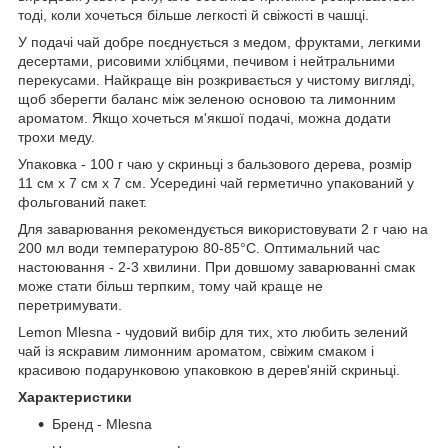
тоді, коли хочеться більше легкості й свіжості в чашці.
У подачі чай добре поєднується з медом, фруктами, легкими
десертами, рисовими хлібцями, печивом і нейтральними
перекусами. Найкраще він розкривається у чистому вигляді,
щоб зберегти баланс між зеленою основою та лимонним
ароматом. Якщо хочеться м'якшої подачі, можна додати
трохи меду.
Упаковка - 100 г чаю у скриньці з бальзового дерева, розмір
11 см х 7 см х 7 см. Усередині чай герметично упакований у
фольгований пакет.
Для заварювання рекомендується використовувати 2 г чаю на
200 мл води температурою 80-85°C. Оптимальний час
настоювання - 2-3 хвилини. При довшому заварюванні смак
може стати більш терпким, тому чай краще не
перетримувати.
Lemon Mlesna - чудовий вибір для тих, хто любить зелений
чай із яскравим лимонним ароматом, свіжим смаком і
красивою подарунковою упаковкою в дерев'яній скриньці.
Характеристики
Бренд - Mlesna