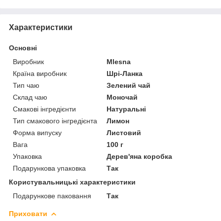
Характеристики
Основні
Виробник
Mlesna
Країна виробник
Шрі-Ланка
Тип чаю
Зелений чай
Склад чаю
Моночай
Смакові інгредієнти
Натуральні
Тип смакового інгредієнта
Лимон
Форма випуску
Листовий
Вага
100 г
Упаковка
Дерев'яна коробка
Подарункова упаковка
Так
Користувальницькі характеристики
Подарункове паковання
Так
Приховати