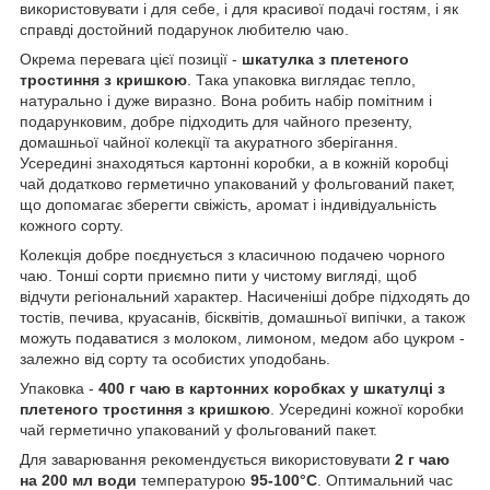
використовувати і для себе, і для красивої подачі гостям, і як
справді достойний подарунок любителю чаю.
Окрема перевага цієї позиції -
шкатулка з плетеного
тростиння з кришкою
. Така упаковка виглядає тепло,
натурально і дуже виразно. Вона робить набір помітним і
подарунковим, добре підходить для чайного презенту,
домашньої чайної колекції та акуратного зберігання.
Усередині знаходяться картонні коробки, а в кожній коробці
чай додатково герметично упакований у фольгований пакет,
що допомагає зберегти свіжість, аромат і індивідуальність
кожного сорту.
Колекція добре поєднується з класичною подачею чорного
чаю. Тонші сорти приємно пити у чистому вигляді, щоб
відчути регіональний характер. Насиченіші добре підходять до
тостів, печива, круасанів, бісквітів, домашньої випічки, а також
можуть подаватися з молоком, лимоном, медом або цукром -
залежно від сорту та особистих уподобань.
Упаковка -
400 г чаю в картонних коробках у шкатулці з
плетеного тростиння з кришкою
. Усередині кожної коробки
чай герметично упакований у фольгований пакет.
Для заварювання рекомендується використовувати
2 г чаю
на 200 мл води
температурою
95-100°C
. Оптимальний час