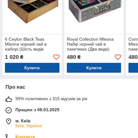
6 Ceylon Black Teas
Royal Collection Mlesna
Conn
Mlesna чорний чай в
Набір чорний чай в
Mles
наборі (Шість видів
пакетиках (Два види)
паке
цейлонського) дерев'яна
дерев'яна скринька 40 г
(Два
1 020
480
480
₴
₴
скринька 125 г
скри
Купити
Купити
Про нас
99% позитивних з 315 відгуків за рік
Працює з 08.01.2025
м. Київ
Київ, Україна
Контакти