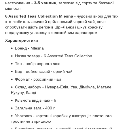
настоювання -
3-5 хвилин
, залежно від сорту та бажаної
міцності.
6 Assorted Teas Collection Mlesna
- чудовий вибір для тих,
хто любить класичний цейлонський чорний чай, хоче
спробувати шість регіонів Шрі-Ланки і цінує красиву
подарункову упаковку з колекційним характером.
Характеристики
Бренд - Mlesna
Назва товару - 6 Assorted Teas Collection
Тип - набір чорного чаю
Вид - цейлонський чорний чай
Формат - розсипний чай
Склад набору - Нувара-Елія, Ува, Дімбула, Матале,
Рухуну, Канді
Кількість видів чаю - 6
Загальна вага - 400 г
Упаковка - картонні коробки у шкатулці з плетеного
тростиння з кришкою