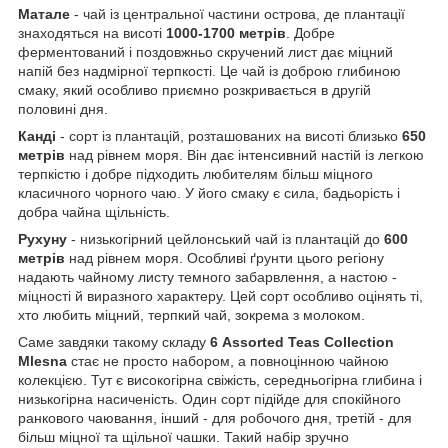
Матале
- чай із центральної частини острова, де плантації
знаходяться на висоті
1000-1700 метрів
. Добре
ферментований і поздовжньо скручений лист дає міцний
напій без надмірної терпкості. Це чай із доброю глибиною
смаку, який особливо приємно розкривається в другій
половині дня.
Канді
- сорт із плантацій, розташованих на висоті близько
650
метрів
над рівнем моря. Він дає інтенсивний настій із легкою
терпкістю і добре підходить любителям більш міцного
класичного чорного чаю. У його смаку є сила, бадьорість і
добра чайна щільність.
Рухуну
- низькогірний цейлонський чай із плантацій до
600
метрів
над рівнем моря. Особливі ґрунти цього регіону
надають чайному листу темного забарвлення, а настою -
міцності й виразного характеру. Цей сорт особливо оцінять ті,
хто любить міцний, терпкий чай, зокрема з молоком.
Саме завдяки такому складу
6 Assorted Teas Collection
Mlesna
стає не просто набором, а повноцінною чайною
колекцією. Тут є високогірна свіжість, середньогірна глибина і
низькогірна насиченість. Один сорт підійде для спокійного
ранкового чаювання, інший - для робочого дня, третій - для
більш міцної та щільної чашки. Такий набір зручно