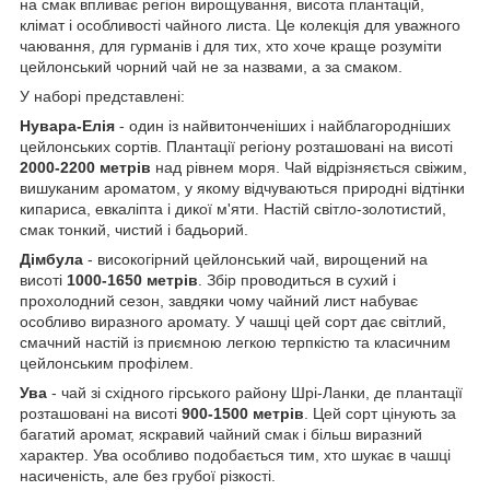
на смак впливає регіон вирощування, висота плантацій,
клімат і особливості чайного листа. Це колекція для уважного
чаювання, для гурманів і для тих, хто хоче краще розуміти
цейлонський чорний чай не за назвами, а за смаком.
У наборі представлені:
Нувара-Елія
- один із найвитонченіших і найблагородніших
цейлонських сортів. Плантації регіону розташовані на висоті
2000-2200 метрів
над рівнем моря. Чай відрізняється свіжим,
вишуканим ароматом, у якому відчуваються природні відтінки
кипариса, евкаліпта і дикої м'яти. Настій світло-золотистий,
смак тонкий, чистий і бадьорий.
Дімбула
- високогірний цейлонський чай, вирощений на
висоті
1000-1650 метрів
. Збір проводиться в сухий і
прохолодний сезон, завдяки чому чайний лист набуває
особливо виразного аромату. У чашці цей сорт дає світлий,
смачний настій із приємною легкою терпкістю та класичним
цейлонським профілем.
Ува
- чай зі східного гірського району Шрі-Ланки, де плантації
розташовані на висоті
900-1500 метрів
. Цей сорт цінують за
багатий аромат, яскравий чайний смак і більш виразний
характер. Ува особливо подобається тим, хто шукає в чашці
насиченість, але без грубої різкості.