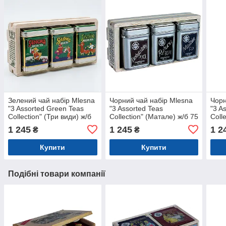
Зелений чай набір Mlesna
Чорний чай набір Mlesna
Чорн
"3 Assorted Green Teas
"3 Assorted Teas
"3 A
Collection" (Три види) ж/б
Collection" (Матале) ж/б 75
Colle
75г
г
1 245
1 245
1 2
₴
₴
Купити
Купити
Подібні товари компанії