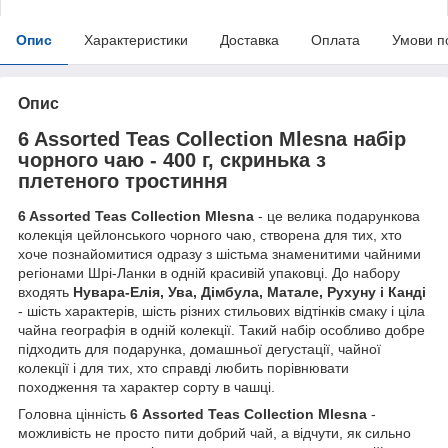
Опис
Характеристики
Доставка
Оплата
Умови п
Опис
6 Assorted Teas Collection Mlesna набір
чорного чаю - 400 г, скринька з
плетеного тростиння
6 Assorted Teas Collection Mlesna
- це велика подарункова
колекція цейлонського чорного чаю, створена для тих, хто
хоче познайомитися одразу з шістьма знаменитими чайними
регіонами Шрі-Ланки в одній красивій упаковці. До набору
входять
Нувара-Елія, Ува, Дімбула, Матале, Рухуну і Канді
- шість характерів, шість різних стильових відтінків смаку і ціла
чайна географія в одній колекції. Такий набір особливо добре
підходить для подарунка, домашньої дегустації, чайної
колекції і для тих, хто справді любить порівнювати
походження та характер сорту в чашці.
Головна цінність
6 Assorted Teas Collection Mlesna
-
можливість не просто пити добрий чай, а відчути, як сильно