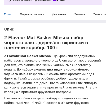
Опис
Характеристики
Доставка
Оплата
Умови п
Опис
2 Flavour Mat Basket Mlesna набір
чорного чаю - дерев'яні скриньки в
плетеній коробці, 100 г
2 Flavour Mat Basket Mlesna
- це красивий подарунковий
набір ароматизованого чорного цейлонського чаю, створений
для тих, хто любить насичений чайний смак і елегантну
подачу. До набору входять
два види високоякісного
чорного чаю
з яскравими й соковитими ароматами ягід і
фруктів. Такий формат особливо добре підходить для
подарунка, затишного домашнього чаювання і тих випадків,
коли хочеться отримати не просто чай, а естетичну й теплу
колекцію з приємним фруктовим настроєм.
Головна особливість цього набору - поєднання міцної
цейлонської чорної чайної основи з м'якими фруктово-