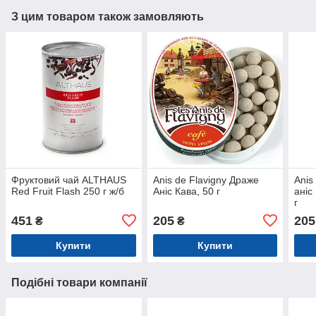
З цим товаром також замовляють
Фруктовий чай ALTHAUS
Anis de Flavigny Драже
Anis
Red Fruit Flash 250 г ж/б
Аніс Кава, 50 г
аніс
г
451
205
205
₴
₴
Купити
Купити
Подібні товари компанії