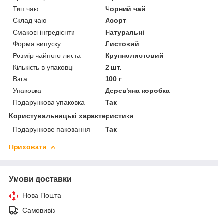
Тип чаю
Чорний чай
Склад чаю
Асорті
Смакові інгредієнти
Натуральні
Форма випуску
Листовий
Розмір чайного листа
Крупнолистовий
Кількість в упаковці
2 шт.
Вага
100 г
Упаковка
Дерев'яна коробка
Подарункова упаковка
Так
Користувальницькі характеристики
Подарункове паковання
Так
Приховати
Умови доставки
Нова Пошта
Самовивіз