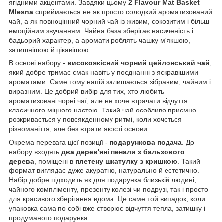
ягідними акцентами. Завдяки цьому
2 Flavour Mat Basket
Mlesna
сприймається не як просто солодкий ароматизований
чай, а як повноцінний чорний чай із живим, соковитим і більш
емоційним звучанням. Чайна база зберігає насиченість і
бадьорий характер, а аромати роблять чашку м'якшою,
затишнішою й цікавішою.
В основі набору -
високоякісний чорний цейлонський чай
,
який добре тримає смак навіть у поєднанні з яскравішими
ароматами. Саме тому напій залишається зібраним, чайним і
виразним. Це добрий вибір для тих, хто любить
ароматизовані чорні чаї, але не хоче втрачати відчуття
класичного міцного настою. Такий чай особливо приємно
розкривається у повсякденному ритмі, коли хочеться
різноманіття, але без втрати якості основи.
Окрема перевага цієї позиції -
подарункова подача
. До
набору входять
два дерев'яні пенали з бальзового
дерева
, поміщені в
плетену шкатулку з кришкою
. Такий
формат виглядає дуже акуратно, натурально й естетично.
Набір добре підходить як для подарунка близькій людині,
чайного компліменту, презенту колезі чи подрузі, так і просто
для красивого зберігання вдома. Це саме той випадок, коли
упаковка сама по собі вже створює відчуття тепла, затишку і
продуманого подарунка.