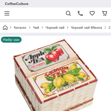
CoffeeCulture
Каталог
Чай
Чорний чай
Чорний чай Mlesna
2
Набір чаю