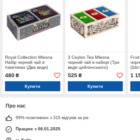
Royal Collection Mlesna
3 Ceylon Tea Mlesna
Frui
Набір чорний чай в
чорний чай в наборі (Три
чорн
пакетиках (Два види)
види цейлонського)
(Шіс
дерев'яна скринька 40 г
дерев'яна скринька 100 г
скри
480
525
1 1
₴
₴
Купити
Купити
Про нас
99% позитивних з 315 відгуків за рік
Працює з 08.01.2025