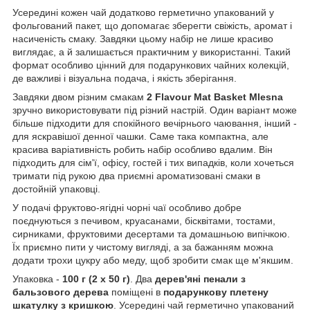
Усередині кожен чай додатково герметично упакований у
фольгований пакет, що допомагає зберегти свіжість, аромат і
насиченість смаку. Завдяки цьому набір не лише красиво
виглядає, а й залишається практичним у використанні. Такий
формат особливо цінний для подарункових чайних колекцій,
де важливі і візуальна подача, і якість зберігання.
Завдяки двом різним смакам
2 Flavour Mat Basket Mlesna
зручно використовувати під різний настрій. Один варіант може
більше підходити для спокійного вечірнього чаювання, інший -
для яскравішої денної чашки. Саме така компактна, але
красива варіативність робить набір особливо вдалим. Він
підходить для сім'ї, офісу, гостей і тих випадків, коли хочеться
тримати під рукою два приємні ароматизовані смаки в
достойній упаковці.
У подачі фруктово-ягідні чорні чаї особливо добре
поєднуються з печивом, круасанами, бісквітами, тостами,
сирниками, фруктовими десертами та домашньою випічкою.
Їх приємно пити у чистому вигляді, а за бажанням можна
додати трохи цукру або меду, щоб зробити смак ще м'якшим.
Упаковка -
100 г (2 x 50 г)
. Два
дерев'яні пенали з
бальзового дерева
поміщені в
подарункову плетену
шкатулку з кришкою
. Усередині чай герметично упакований