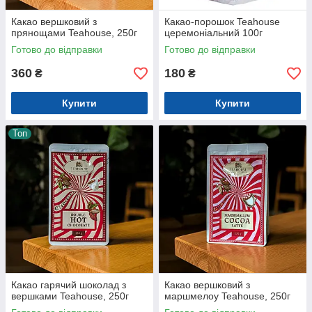
Какао вершковий з
Какао-порошок Teahouse
прянощами Teahouse, 250г
церемоніальний 100г
Готово до відправки
Готово до відправки
360
180
₴
₴
Купити
Купити
Топ
Какао гарячий шоколад з
Какао вершковий з
вершками Teahouse, 250г
маршмелоу Teahouse, 250г