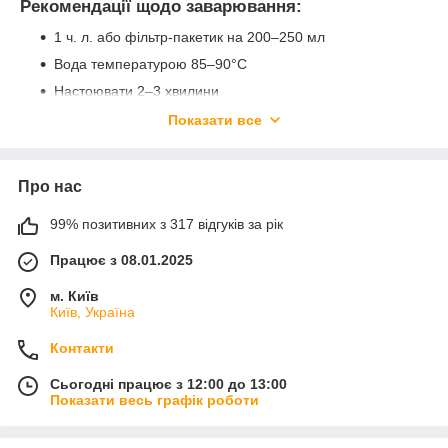
Рекомендації щодо заварювання:
1 ч. л. або фільтр-пакетик на 200–250 мл
Вода температурою 85–90°C
Настоювати 2–3 хвилини
Можна заварювати повторно (до 3 разів)
Показати все
Улун TEAHOUSE — для тіла, розуму й моменту
тиші
Про нас
Цей чай створено для моментів, коли хочеться відчути
баланс. Легкий, але насичений, ароматний, але
99% позитивних з 317 відгуків за рік
ненав’язливий. Ідеальний для ранку, паузи або вечора без
кофеїнового перевантаження.
Працює з 08.01.2025
Замовляйте улун TEAHOUSE з доставкою по Україні —
гуртом і вроздріб.
м. Київ
Київ, Україна
Контакти
Сьогодні працює з 12:00 до 13:00
Показати весь графік роботи