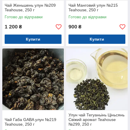
Чай Женьшень улун №209
Чай Манговий улун №215
Teahouse, 250 г
Teahouse, 250 г
Готово до відправки
Готово до відправки
1 200
900
₴
₴
Купити
Купити
Улун чай Тегуаньінь Ціньсянь
Чай Габа GABA улун №219
Свіжий аромат Teahouse
Teahouse, 250 г
№299, 250 г