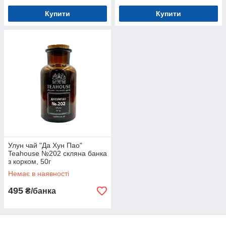
Купити
Купити
Улун чай "Да Хун Пао"
Teahouse №202 скляна банка
з корком, 50г
Немає в наявності
495
₴/банка