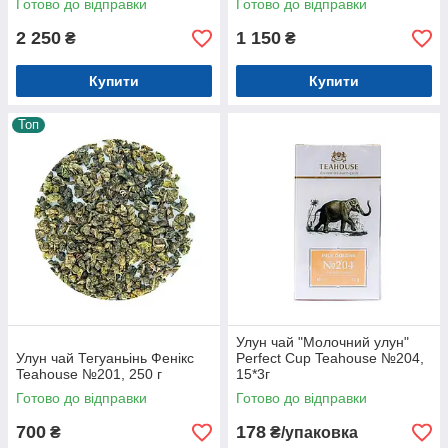
Готово до відправки
Готово до відправки
2 250
1 150
₴
₴
Купити
Купити
Топ
Улун чай "Молочний улун"
Улун чай Тегуаньінь Фенікс
Perfect Cup Teahouse №204,
Teahouse №201, 250 г
15*3г
Готово до відправки
Готово до відправки
700
178
₴
₴/упаковка