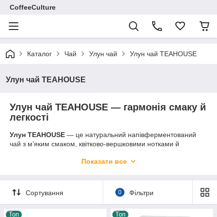
CoffeeCulture
Каталог
Чай
Улун чай
Улун чай TEAHOUSE
Улун чай TEAHOUSE
Улун чай TEAHOUSE — гармонія смаку й
легкості
Улун TEAHOUSE
— це натуральний напівферментований
чай з м’яким смаком, квітково-вершковими нотками й
делікатним ароматом. Він поєднує найкращі риси зеленого
Показати все
та чорного чаю, створюючи збалансований напій, який
тонізує, не перевантажуючи.
Чай виготовляється з добірного листя, без ароматизаторів та
Сортування
0
Фільтри
барвників, і підходить для щоденного вживання — вдома, в
офісі чи під час паузи між справами.
TEAHOUSE
— це
український бренд, який створює якісний чай у зручних
Топ
Топ