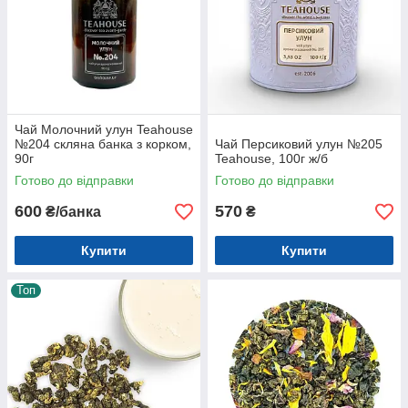
Чай Молочний улун Teahouse
№204 скляна банка з корком,
Чай Персиковий улун №205
90г
Teahouse, 100г ж/б
Готово до відправки
Готово до відправки
600
570
₴/банка
₴
Купити
Купити
Топ